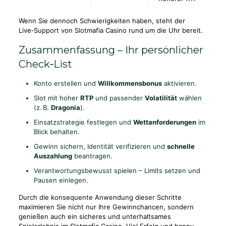
Wenn Sie dennoch Schwierigkeiten haben, steht der
Live‑Support von Slotmafia Casino rund um die Uhr bereit.
Zusammenfassung – Ihr persönlicher
Check‑List
Konto erstellen und
Willkommensbonus
aktivieren.
Slot mit hoher
RTP
und passender
Volatilität
wählen
(z. B.
Dragonia
).
Einsatzstrategie festlegen und
Wettanforderungen
im
Blick behalten.
Gewinn sichern, Identität verifizieren und
schnelle
Auszahlung
beantragen.
Verantwortungsbewusst spielen – Limits setzen und
Pausen einlegen.
Durch die konsequente Anwendung dieser Schritte
maximieren Sie nicht nur Ihre Gewinnchancen, sondern
genießen auch ein sicheres und unterhaltsames