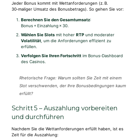
Jeder Bonus kommt mit Wettanforderungen (z. B.
30‑maliger Umsatz des Bonusbetrags). So gehen Sie vor:
Berechnen Sie den Gesamtumsatz
:
Bonus + Einzahlung × 30.
Wählen Sie Slots
mit hoher
RTP
und moderater
Volatilität
, um die Anforderungen effizient zu
erfüllen.
Verfolgen Sie Ihren Fortschritt
im Bonus‑Dashboard
des Casinos.
Rhetorische Frage: Warum sollten Sie Zeit mit einem
Slot verschwenden, der Ihre Bonusbedingungen kaum
erfüllt?
Schritt 5 – Auszahlung vorbereiten
und durchführen
Nachdem Sie die Wettanforderungen erfüllt haben, ist es
Zeit für die Auszahlung: