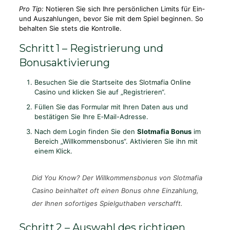
Pro Tip:
Notieren Sie sich Ihre persönlichen Limits für Ein‑
und Auszahlungen, bevor Sie mit dem Spiel beginnen. So
behalten Sie stets die Kontrolle.
Schritt 1 – Registrierung und
Bonusaktivierung
Besuchen Sie die Startseite des
Slotmafia Online
Casino
und klicken Sie auf „Registrieren“.
Füllen Sie das Formular mit Ihren Daten aus und
bestätigen Sie Ihre E‑Mail-Adresse.
Nach dem Login finden Sie den
Slotmafia Bonus
im
Bereich „Willkommensbonus“. Aktivieren Sie ihn mit
einem Klick.
Did You Know? Der Willkommensbonus von Slotmafia
Casino beinhaltet oft einen Bonus ohne Einzahlung,
der Ihnen sofortiges Spielguthaben verschafft.
Schritt 2 – Auswahl des richtigen