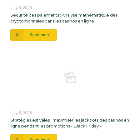
July 6, 2026
Sécurité des paiements : Analyse mathématique des
cryptomonnaies dans les casinos en ligne
Read more
July 5, 2026
Stratégies estivales : maximiser les jackpots des casinos en
ligne pendant les promotions « Black Friday »
Read more