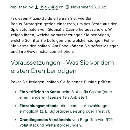
Published by
1946140d
on
November 23, 2025
In diesem Praxis‑Guide erfahren Sie, wie Sie
Bonus‑Strategien gezielt einsetzen, um das Beste aus den
Spielautomaten von Slotmafia Casino herauszuholen. Wir
zeigen Ihnen, welche Voraussetzungen Sie benötigen,
welche Schritte Sie befolgen und welche häufigen Fehler
Sie vermeiden sollten. Am Ende können Sie sofort loslegen
und Ihre Gewinnchancen erhöhen.
Voraussetzungen – Was Sie vor dem
ersten Dreh benötigen
Bevor Sie loslegen, sollten Sie folgende Punkte prüfen:
Ein verifiziertes Konto
beim Slotmafia Casino (oder
einem anderen lizenzierten Anbieter).
Einzahlungsmethode
, die schnelle Auszahlungen
ermöglicht (z. B. Sofortüberweisung oder Trustly).
Grundlegendes Verständnis
von Begriffen wie RTP,
Volatilität und Wettanforderungen.