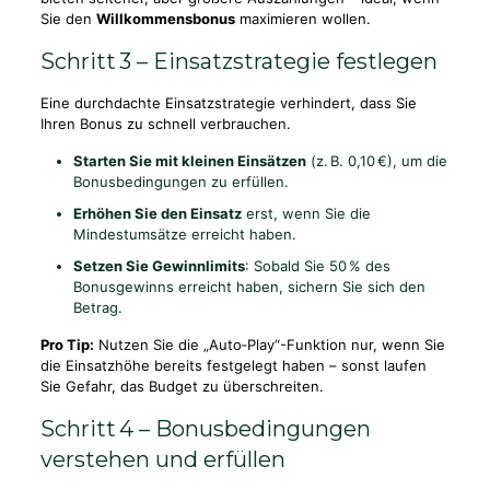
Sie den
Willkommensbonus
maximieren wollen.
Schritt 3 – Einsatzstrategie festlegen
Eine durchdachte Einsatzstrategie verhindert, dass Sie
Ihren Bonus zu schnell verbrauchen.
Starten Sie mit kleinen Einsätzen
(z. B. 0,10 €), um die
Bonusbedingungen zu erfüllen.
Erhöhen Sie den Einsatz
erst, wenn Sie die
Mindestumsätze erreicht haben.
Setzen Sie Gewinnlimits
: Sobald Sie 50 % des
Bonusgewinns erreicht haben, sichern Sie sich den
Betrag.
Pro Tip:
Nutzen Sie die „Auto‑Play“-Funktion nur, wenn Sie
die Einsatzhöhe bereits festgelegt haben – sonst laufen
Sie Gefahr, das Budget zu überschreiten.
Schritt 4 – Bonusbedingungen
verstehen und erfüllen