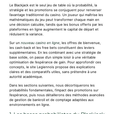
Le Blackjack est le seul jeu de table où la probabilité, la
stratégie et les promotions se conjuguent pour renverser
l’avantage traditionnel du casino. Un joueur qui maîtrise les
mathématiques du jeu peut transformer chaque main en
une décision calculée, tandis que les bonus offerts par les
plateformes en ligne augmentent le capital de départ et
réduisent la variance.
Sur un
nouveau casino en ligne
, les offres de bienvenue,
les cash‑back et les free bets constituent des leviers
supplémentaires. En les combinant avec une stratégie de
base solide, on passe d’un simple loisir à une véritable
optimisation de l’espérance de gain. Pour approfondir ces
concepts, le site Legiennois propose des explications
claires et des comparatifs utiles, sans prétendre à une
autorité académique.
Dans les sections suivantes, nous décortiquerons les
probabilités fondamentales, l’impact des promotions sur
l’espérance, puis nous détaillerons des méthodes avancées
de gestion de bankroll et de comptage adaptées aux
environnements en ligne.