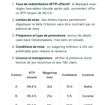
Taux de redistribution (RTP) effectif
: le Blackjack avec
règles favorables (double après split, surrender) offre
un RTP moyen de 99,5 %.
Limites de mise
: des limites hautes permettent
d’appliquer le Kelly Criterion sans être contraint par un
plafond de mise.
Fréquence et type de promotions
: bonus de dépôt,
cash‑back hebdomadaire, free bets et reloads.
Conditions de mise
: un wagering inférieur à 20x est
préférable pour réduire la variance.
Licence et transparence
: vérifier la présence d’une
licence de jeu reconnue et des T&C clairs.
RTP
Wagering
Casino
Cashback
Licence
moyen
max
A
99,6 %
30x
10 %
Malta
B
99,4 %
25x
5 %
Curacao