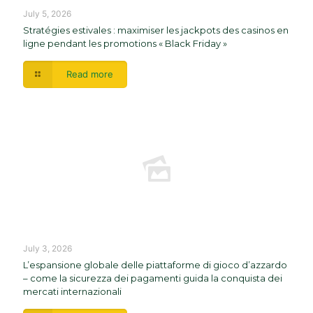
July 5, 2026
Stratégies estivales : maximiser les jackpots des casinos en
ligne pendant les promotions « Black Friday »
Read more
July 3, 2026
L’espansione globale delle piattaforme di gioco d’azzardo
– come la sicurezza dei pagamenti guida la conquista dei
mercati internazionali