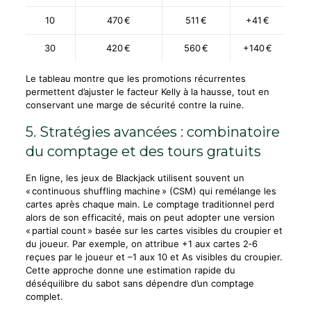
10
470 €
511 €
+41 €
30
420 €
560 €
+140 €
Le tableau montre que les promotions récurrentes
permettent d’ajuster le facteur Kelly à la hausse, tout en
conservant une marge de sécurité contre la ruine.
5. Stratégies avancées : combinatoire
du comptage et des tours gratuits
En ligne, les jeux de Blackjack utilisent souvent un
« continuous shuffling machine » (CSM) qui remélange les
cartes après chaque main. Le comptage traditionnel perd
alors de son efficacité, mais on peut adopter une version
« partial count » basée sur les cartes visibles du croupier et
du joueur. Par exemple, on attribue +1 aux cartes 2‑6
reçues par le joueur et –1 aux 10 et As visibles du croupier.
Cette approche donne une estimation rapide du
déséquilibre du sabot sans dépendre d’un comptage
complet.