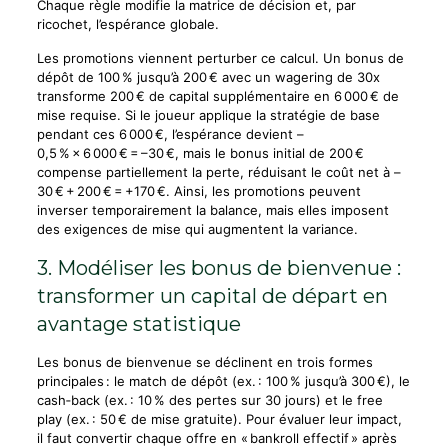
Chaque règle modifie la matrice de décision et, par
ricochet, l’espérance globale.
Les promotions viennent perturber ce calcul. Un bonus de
dépôt de 100 % jusqu’à 200 € avec un wagering de 30x
transforme 200 € de capital supplémentaire en 6 000 € de
mise requise. Si le joueur applique la stratégie de base
pendant ces 6 000 €, l’espérance devient –
0,5 % × 6 000 € = –30 €, mais le bonus initial de 200 €
compense partiellement la perte, réduisant le coût net à –
30 € + 200 € = +170 €. Ainsi, les promotions peuvent
inverser temporairement la balance, mais elles imposent
des exigences de mise qui augmentent la variance.
3. Modéliser les bonus de bienvenue :
transformer un capital de départ en
avantage statistique
Les bonus de bienvenue se déclinent en trois formes
principales : le match de dépôt (ex. : 100 % jusqu’à 300 €), le
cash‑back (ex. : 10 % des pertes sur 30 jours) et le free
play (ex. : 50 € de mise gratuite). Pour évaluer leur impact,
il faut convertir chaque offre en « bankroll effectif » après