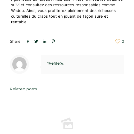
suivi et consultez des ressources responsables comme
Wedou. Ainsi, vous profiterez pleinement des richesses
culturelles du craps tout en jouant de façon sûre et
rentable.
Share
0
1946140d
Related posts