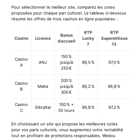
Pour sélectionner le meilleur site, comparez les cotes
proposées pour chaque pari culturel. Le tableau ci‑dessous
résume les offres de trois casinos en ligne populaires :
RTP
RTP
Bonus
Casino
Licence
Lucky
Superstitious
d’accueil
7
13
150 %
Casino
ANJ
jusqu’à
96,5 %
97,0 %
A
250 €
200 %
Casino
Malta
jusqu’à
96,2 %
96,8 %
B
300 €
Casino
100 % +
Gibraltar
96,8 %
97,2 %
C
50 tours
En choisissant un site qui propose les meilleures cotes
pour vos paris culturels, vous augmentez votre rentabilité
tout en profitant de promotions responsables. Wedou