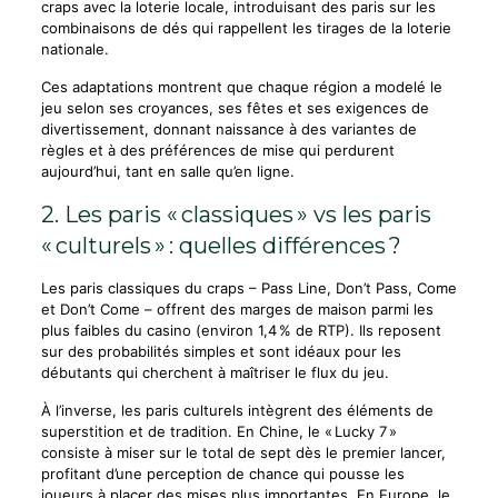
craps avec la loterie locale, introduisant des paris sur les
combinaisons de dés qui rappellent les tirages de la loterie
nationale.
Ces adaptations montrent que chaque région a modelé le
jeu selon ses croyances, ses fêtes et ses exigences de
divertissement, donnant naissance à des variantes de
règles et à des préférences de mise qui perdurent
aujourd’hui, tant en salle qu’en ligne.
2. Les paris « classiques » vs les paris
« culturels » : quelles différences ?
Les paris classiques du craps – Pass Line, Don’t Pass, Come
et Don’t Come – offrent des marges de maison parmi les
plus faibles du casino (environ 1,4 % de RTP). Ils reposent
sur des probabilités simples et sont idéaux pour les
débutants qui cherchent à maîtriser le flux du jeu.
À l’inverse, les paris culturels intègrent des éléments de
superstition et de tradition. En Chine, le « Lucky 7 »
consiste à miser sur le total de sept dès le premier lancer,
profitant d’une perception de chance qui pousse les
joueurs à placer des mises plus importantes. En Europe, le