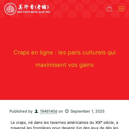
Craps en ligne : les paris culturels qui
maximisent vos gains
Published by
1946140d
on
September 1, 2025
Le craps, né dans les tavernes américaines du XIXᵉ siècle, a
traversé les frontières pour devenir l’un des jeux de dés les