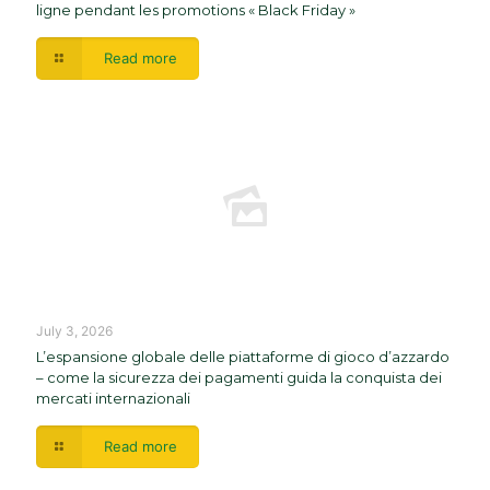
ligne pendant les promotions « Black Friday »
Read more
July 3, 2026
L’espansione globale delle piattaforme di gioco d’azzardo
– come la sicurezza dei pagamenti guida la conquista dei
mercati internazionali
Read more