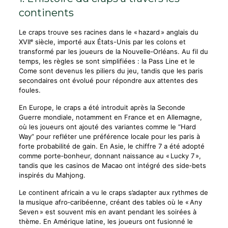
continents
Le craps trouve ses racines dans le « hazard » anglais du
XVIIᵉ siècle, importé aux États-Unis par les colons et
transformé par les joueurs de la Nouvelle‑Orléans. Au fil du
temps, les règles se sont simplifiées : la Pass Line et le
Come sont devenus les piliers du jeu, tandis que les paris
secondaires ont évolué pour répondre aux attentes des
foules.
En Europe, le craps a été introduit après la Seconde
Guerre mondiale, notamment en France et en Allemagne,
où les joueurs ont ajouté des variantes comme le “Hard
Way” pour refléter une préférence locale pour les paris à
forte probabilité de gain. En Asie, le chiffre 7 a été adopté
comme porte‑bonheur, donnant naissance au « Lucky 7 »,
tandis que les casinos de Macao ont intégré des side‑bets
inspirés du Mahjong.
Le continent africain a vu le craps s’adapter aux rythmes de
la musique afro‑caribéenne, créant des tables où le « Any
Seven » est souvent mis en avant pendant les soirées à
thème. En Amérique latine, les joueurs ont fusionné le