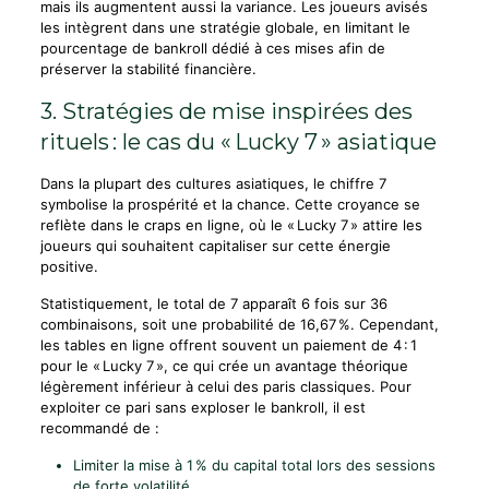
mais ils augmentent aussi la variance. Les joueurs avisés
les intègrent dans une stratégie globale, en limitant le
pourcentage de bankroll dédié à ces mises afin de
préserver la stabilité financière.
3. Stratégies de mise inspirées des
rituels : le cas du « Lucky 7 » asiatique
Dans la plupart des cultures asiatiques, le chiffre 7
symbolise la prospérité et la chance. Cette croyance se
reflète dans le craps en ligne, où le « Lucky 7 » attire les
joueurs qui souhaitent capitaliser sur cette énergie
positive.
Statistiquement, le total de 7 apparaît 6 fois sur 36
combinaisons, soit une probabilité de 16,67 %. Cependant,
les tables en ligne offrent souvent un paiement de 4 : 1
pour le « Lucky 7 », ce qui crée un avantage théorique
légèrement inférieur à celui des paris classiques. Pour
exploiter ce pari sans exploser le bankroll, il est
recommandé de :
Limiter la mise à 1 % du capital total lors des sessions
de forte volatilité.