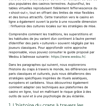
plus populaires des casinos terrestres. Aujourd’hui, les
tables virtuelles reproduisent fidèlement l’effervescence du
« shoot‑out », tout en offrant des limites de mise flexibles
et des bonus attractifs. Cette transition vers le casino en
ligne a également ouvert la porte à une nouvelle dimension
: l’influence des cultures locales sur les stratégies de mise.
Comprendre comment les traditions, les superstitions et
les habitudes de jeu varient d’un continent à l’autre permet
d’identifier des paris « culturels » souvent négligés par les
joueurs classiques. Pour approfondir votre approche
responsable, vous pouvez consulter le guide proposé par
Wedou à l’adresse suivante :
https://www.wedou.fr/
.
Dans les paragraphes qui suivent, nous explorerons
l’histoire du craps à travers le monde, les différences entre
paris classiques et culturels, puis nous détaillerons des
stratégies spécifiques inspirées de rituels asiatiques,
européens et caribéens. Vous découvrirez également
comment adapter ces techniques aux plateformes de
casino en ligne, tout en maîtrisant le risque grâce à des
outils de suivi et à une psychologie de jeu éclairée.
1. L’histoire du craps à travers les