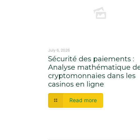
July 6, 2026
Sécurité des paiements :
Analyse mathématique d
cryptomonnaies dans les
casinos en ligne
Read more