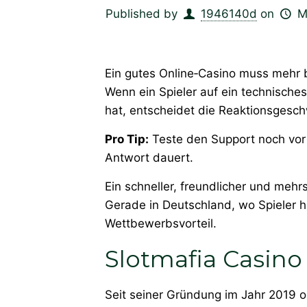
Published by
1946140d
on
M
Ein gutes Online‑Casino muss mehr b
Wenn ein Spieler auf ein technische
hat, entscheidet die Reaktionsgeschw
Pro Tip:
Teste den Support noch vor 
Antwort dauert.
Ein schneller, freundlicher und mehr
Gerade in Deutschland, wo Spieler h
Wettbewerbsvorteil.
Slotmafia Casino 
Seit seiner Gründung im Jahr 2019 o