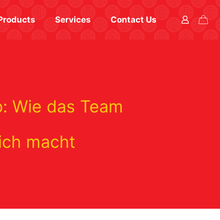
Products
Services
Contact Us
o: Wie das Team
lich macht