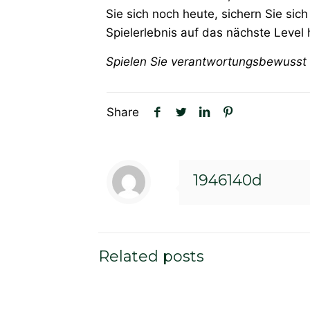
Sie sich noch heute, sichern Sie sic
Spielerlebnis auf das nächste Level 
Spielen Sie verantwortungsbewusst un
Share
1946140d
Related posts