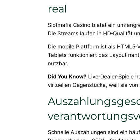
real
Slotmafia Casino bietet ein umfangre
Die Streams laufen in HD‑Qualität un
Die mobile Plattform ist als HTML5‑
Tablets funktioniert das Layout naht
nutzbar.
Did You Know?
Live‑Dealer‑Spiele ha
virtuellen Gegenstücke, weil sie vo
Auszahlungsgesc
verantwortungsvo
Schnelle Auszahlungen sind ein häufi