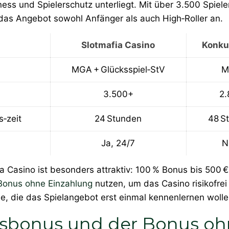
ss und Spielerschutz unterliegt. Mit über 3.500 Spiele
das Angebot sowohl Anfänger als auch High‑Roller an.
Slotmafia Casino
Konku
MGA + Glücksspiel‑StV
M
3.500+
2.
s‑zeit
24 Stunden
48 S
Ja, 24/7
N
Casino ist besonders attraktiv: 100 % Bonus bis 500 € 
Bonus ohne Einzahlung
nutzen, um das Casino risikofrei
alle, die das Spielangebot erst einmal kennenlernen wolle
bonus und der Bonus ohn