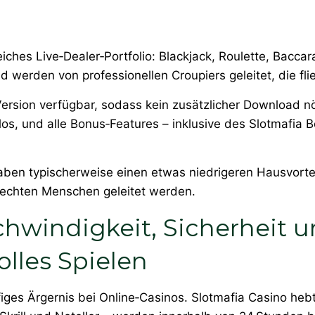
iches Live‑Dealer‑Portfolio: Blackjack, Roulette, Bacca
d werden von professionellen Croupiers geleitet, die f
Version verfügbar, sodass kein zusätzlicher Download n
los, und alle Bonus‑Features – inklusive des Slotmafia 
ben typischerweise einen etwas niedrigeren Hausvorteil 
n echten Menschen geleitet werden.
hwindigkeit, Sicherheit 
lles Spielen
ges Ärgernis bei Online‑Casinos. Slotmafia Casino hebt