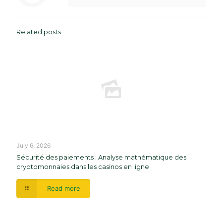
Related posts
July 6, 2026
Sécurité des paiements : Analyse mathématique des
cryptomonnaies dans les casinos en ligne
Read more