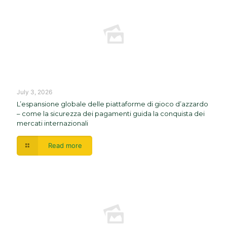
July 3, 2026
L’espansione globale delle piattaforme di gioco d’azzardo
– come la sicurezza dei pagamenti guida la conquista dei
mercati internazionali
Read more