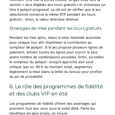
section « Jeux éligibles aux tours gratuits » et choisissez un
titre à jackpot progressif. La clé est de vérifier que le jeu
sélectionné conserve le même RTP pendant les tours
gratuits ; sinon, la valeur attendue diminue.
Stratégies de mise pendant les tours gratuits
Pendant les free spins, misez la mise maximale autorisée
pour chaque tour afin d’optimiser la contribution au
compteur de jackpot. Si le jeu propose plusieurs lignes de
paiement, activez toutes les lignes pour couvrir le plus
grand nombre de combinaisons possibles. Enfin, surveillez
le compteur du jackpot : lorsqu’il approche d’un seuil
critique (par ex. 80 % du montant total), augmentez
légèrement la mise (dans la limite du bonus) pour profiter
du pic de probabilité.
6. Le rôle des programmes de fidélité
et des clubs VIP en été
Les programmes de fidélité offrent des avantages qui
prennent tout leur sens sous le soleil d’été. Parmi les
bénéfices les plus prisés, on trouve :