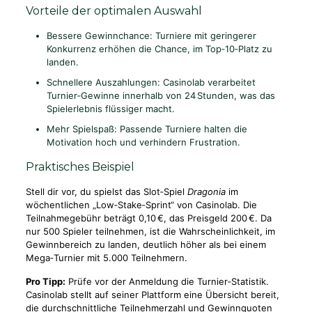
Vorteile der optimalen Auswahl
Bessere Gewinnchance: Turniere mit geringerer
Konkurrenz erhöhen die Chance, im Top‑10‑Platz zu
landen.
Schnellere Auszahlungen: Casinolab verarbeitet
Turnier‑Gewinne innerhalb von 24 Stunden, was das
Spielerlebnis flüssiger macht.
Mehr Spielspaß: Passende Turniere halten die
Motivation hoch und verhindern Frustration.
Praktisches Beispiel
Stell dir vor, du spielst das Slot‑Spiel
Dragonia
im
wöchentlichen „Low‑Stake‑Sprint“ von Casinolab. Die
Teilnahmegebühr beträgt 0,10 €, das Preisgeld 200 €. Da
nur 500 Spieler teilnehmen, ist die Wahrscheinlichkeit, im
Gewinnbereich zu landen, deutlich höher als bei einem
Mega‑Turnier mit 5.000 Teilnehmern.
Pro Tipp:
Prüfe vor der Anmeldung die Turnier‑Statistik.
Casinolab stellt auf seiner Plattform eine Übersicht bereit,
die durchschnittliche Teilnehmerzahl und Gewinnquoten