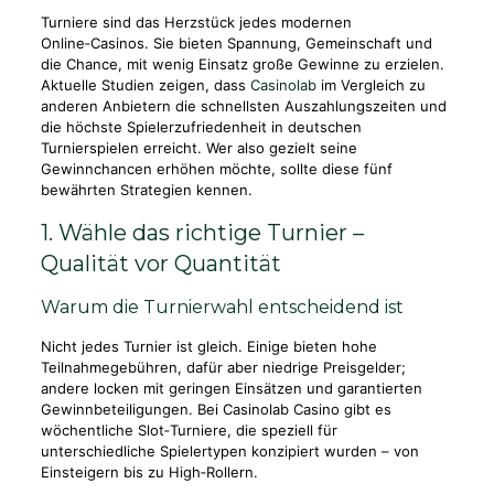
Turniere sind das Herzstück jedes modernen
Online‑Casinos. Sie bieten Spannung, Gemeinschaft und
die Chance, mit wenig Einsatz große Gewinne zu erzielen.
Aktuelle Studien zeigen, dass
Casinolab
im Vergleich zu
anderen Anbietern die schnellsten Auszahlungszeiten und
die höchste Spielerzufriedenheit in deutschen
Turnierspielen erreicht. Wer also gezielt seine
Gewinnchancen erhöhen möchte, sollte diese fünf
bewährten Strategien kennen.
1. Wähle das richtige Turnier –
Qualität vor Quantität
Warum die Turnierwahl entscheidend ist
Nicht jedes Turnier ist gleich. Einige bieten hohe
Teilnahmegebühren, dafür aber niedrige Preisgelder;
andere locken mit geringen Einsätzen und garantierten
Gewinnbeteiligungen. Bei Casinolab Casino gibt es
wöchentliche Slot‑Turniere, die speziell für
unterschiedliche Spielertypen konzipiert wurden – von
Einsteigern bis zu High‑Rollern.