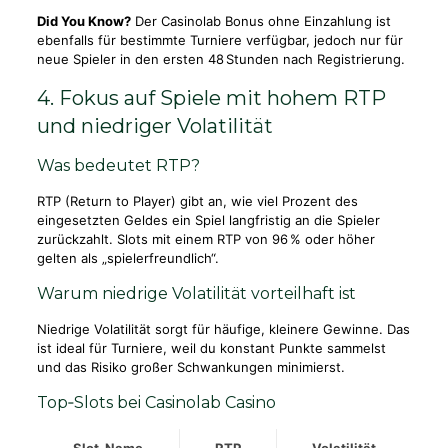
Did You Know?
Der Casinolab Bonus ohne Einzahlung ist
ebenfalls für bestimmte Turniere verfügbar, jedoch nur für
neue Spieler in den ersten 48 Stunden nach Registrierung.
4. Fokus auf Spiele mit hohem RTP
und niedriger Volatilität
Was bedeutet RTP?
RTP (Return to Player) gibt an, wie viel Prozent des
eingesetzten Geldes ein Spiel langfristig an die Spieler
zurückzahlt. Slots mit einem RTP von 96 % oder höher
gelten als „spielerfreundlich“.
Warum niedrige Volatilität vorteilhaft ist
Niedrige Volatilität sorgt für häufige, kleinere Gewinne. Das
ist ideal für Turniere, weil du konstant Punkte sammelst
und das Risiko großer Schwankungen minimierst.
Top‑Slots bei Casinolab Casino