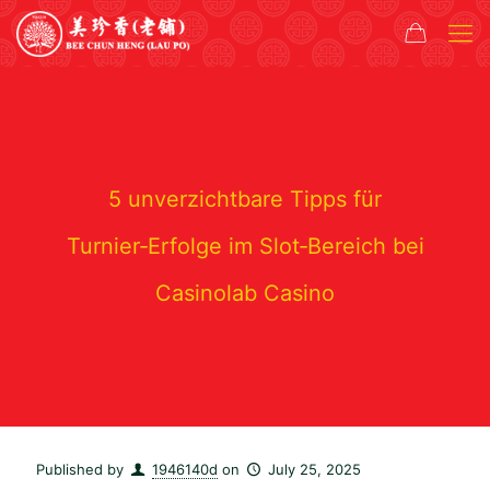
5 unverzichtbare Tipps für
Turnier‑Erfolge im Slot‑Bereich bei
Casinolab Casino
Published by
1946140d
on
July 25, 2025