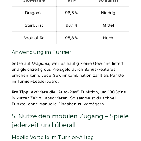
Slot‑Name
RTP
Volatilität
Dragonia
96,5 %
Niedrig
Starburst
96,1 %
Mittel
Book of Ra
95,8 %
Hoch
Anwendung im Turnier
Setze auf
Dragonia
, weil es häufig kleine Gewinne liefert
und gleichzeitig das Preisgeld durch Bonus‑Features
erhöhen kann. Jede Gewinnkombination zählt als Punkte
im Turnier‑Leaderboard.
Pro Tipp:
Aktiviere die „Auto‑Play“-Funktion, um 100 Spins
in kurzer Zeit zu absolvieren. So sammelst du schnell
Punkte, ohne manuelle Eingaben zu verzögern.
5. Nutze den mobilen Zugang – Spiele
jederzeit und überall
Mobile Vorteile im Turnier‑Alltag