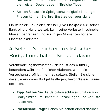
die meisten Dealer geben hilfreiche Tipps.
Achten Sie auf die Spielgeschwindigkeit: In ruhigeren
Phasen können Sie Ihre Einsätze genauer planen.
Ein Beispiel: Ein Spieler, der bei „Live Blackjack“ 5 % seiner
Bankroll pro Hand wettet, kann seine Verluste in schnellen
Phasen begrenzen und in ruhigen Momenten höhere
Einsätze platzieren.
4. Setzen Sie sich ein realistisches
Budget und halten Sie sich daran
Verantwortungsbewusstes Spielen ist das A und O,
besonders während festlicher Aktionen, wenn die
Versuchung groß ist, mehr zu setzen. Stellen Sie sicher,
dass Sie ein klares Budget festlegen, bevor Sie ein Turnier
betreten.
Tipp:
Nutzen Sie die Selbstausschluss‑Funktion von
Crazybuzzer, um Limits für Einzahlungen und Verluste
zu setzen.
Rhetorische Frage:
Haben Sie schon einmal darüber