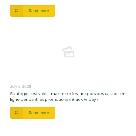
Read more
July 5, 2026
Stratégies estivales : maximiser les jackpots des casinos en
ligne pendant les promotions « Black Friday »
Read more