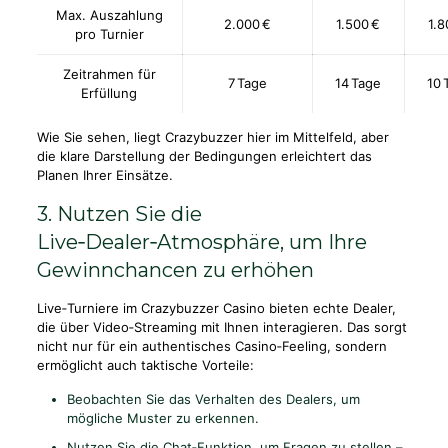
Max. Auszahlung
2.000 €
1.500 €
1.8
pro Turnier
Zeitrahmen für
7 Tage
14 Tage
10 
Erfüllung
Wie Sie sehen, liegt Crazybuzzer hier im Mittelfeld, aber
die klare Darstellung der Bedingungen erleichtert das
Planen Ihrer Einsätze.
3. Nutzen Sie die
Live‑Dealer‑Atmosphäre, um Ihre
Gewinnchancen zu erhöhen
Live‑Turniere im Crazybuzzer Casino bieten echte Dealer,
die über Video‑Streaming mit Ihnen interagieren. Das sorgt
nicht nur für ein authentisches Casino‑Feeling, sondern
ermöglicht auch taktische Vorteile:
Beobachten Sie das Verhalten des Dealers, um
mögliche Muster zu erkennen.
Nutzen Sie die Chat‑Funktion, um Fragen zu stellen –