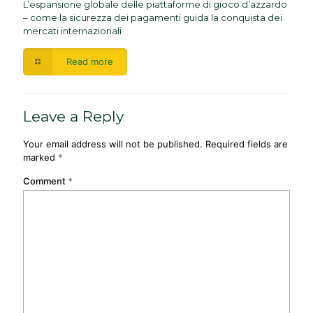
L’espansione globale delle piattaforme di gioco d’azzardo
– come la sicurezza dei pagamenti guida la conquista dei
mercati internazionali
Read more
Leave a Reply
Your email address will not be published.
Required fields are
marked
*
Comment
*