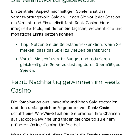
Ein zentraler Aspekt nachhaltigen Spielens ist das
verantwortungsvolle Spielen. Legen Sie vor jeder Session
ein Verlust‑ und Einsatzlimit fest. Realz Casino bietet
integrierte Tools, mit denen Sie tägliche, wöchentliche und
monatliche Limits setzen können.
Tipp: Nutzen Sie die Selbstsperre‑Funktion, wenn Sie
merken, dass das Spiel zu viel Zeit beansprucht.
Vorteil: Sie schützen Ihr Budget und reduzieren
gleichzeitig die Serverauslastung durch übermäßiges
Spielen.
Fazit: Nachhaltig gewinnen im Realz
Casino
Die Kombination aus umweltfreundlichen Spielstrategien
und den umfangreichen Angeboten von Realz Casino
schafft eine Win‑Win‑Situation: Sie erhöhen Ihre Chancen
auf Jackpot‑Gewinne und tragen gleichzeitig zu einem
grüneren Online‑Gaming‑Umfeld bei.