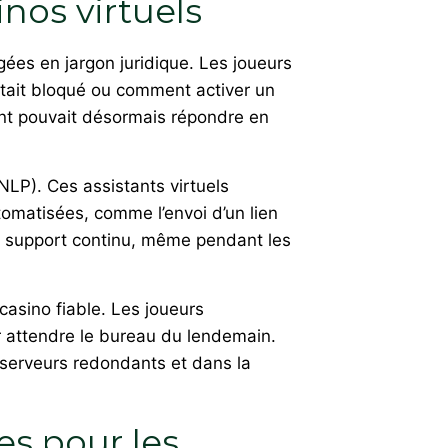
inos virtuels
ées en jargon juridique. Les joueurs
tait bloqué ou comment activer un
ent pouvait désormais répondre en
NLP). Ces assistants virtuels
tomatisées, comme l’envoi d’un lien
un support continu, même pendant les
 casino fiable. Les joueurs
r attendre le bureau du lendemain.
 serveurs redondants et dans la
es pour les