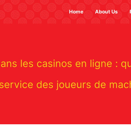
Home
About Us
ans les casinos en ligne : qu
 service des joueurs de mac