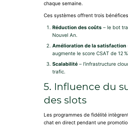
chaque semaine.
Ces systèmes offrent trois bénéfices
Réduction des coûts
– le bot tr
Nouvel An.
Amélioration de la satisfaction
augmente le score CSAT de 12 %
Scalabilité
– l’infrastructure cl
trafic.
5. Influence du s
des slots
Les programmes de fidélité intègrent
chat en direct pendant une promotion