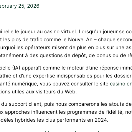
ebruary 25, 2026
 qui relie le joueur au casino virtuel. Lorsqu’un joueur se 
 les pics de trafic comme le Nouvel An – chaque secon
 pourquoi les opérateurs misent de plus en plus sur une a
antanément à des questions de dépôt, de bonus ou de rè
ficielle (IA) apparaît comme le moteur d’une réponse immé
athie et d’une expertise indispensables pour les dossie
anté numérique, vous pouvez consulter le site
casino en
ions utiles aux visiteurs du Web.
 du support client, puis nous comparerons les atouts de
x approches influencent les programmes de fidélité, 
modèles hybrides les plus performants en 2024.