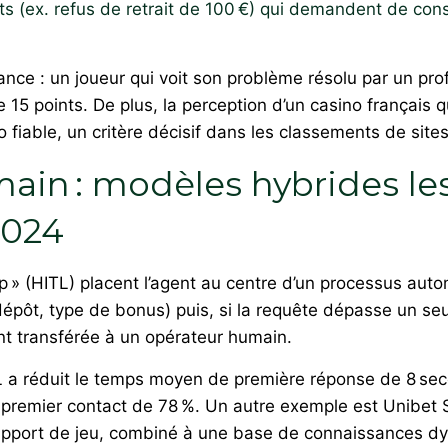
 (ex. refus de retrait de 100 €) qui demandent de consul
iance : un joueur qui voit son problème résolu par un p
 15 points. De plus, la perception d’un casino français 
fiable, un critère décisif dans les classements de sites
main : modèles hybrides le
2024
p » (HITL) placent l’agent au centre d’un processus autom
pôt, type de bonus) puis, si la requête dépasse un seuil
nt transférée à un opérateur humain.
 a réduit le temps moyen de première réponse de 8 sec
premier contact de 78 %. Un autre exemple est Unibet S
upport de jeu, combiné à une base de connaissances dy