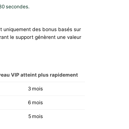
 30 secondes.
rent uniquement des bonus basés sur
ant le support génèrent une valeur
veau VIP atteint plus rapidement
3 mois
6 mois
5 mois