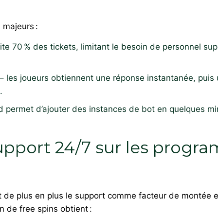
 majeurs :
aite 70 % des tickets, limitant le besoin de personnel s
– les joueurs obtiennent une réponse instantanée, puis u
.
oud permet d’ajouter des instances de bot en quelques mi
upport 24/7 sur les progra
 de plus en plus le support comme facteur de montée en 
 de free spins obtient :