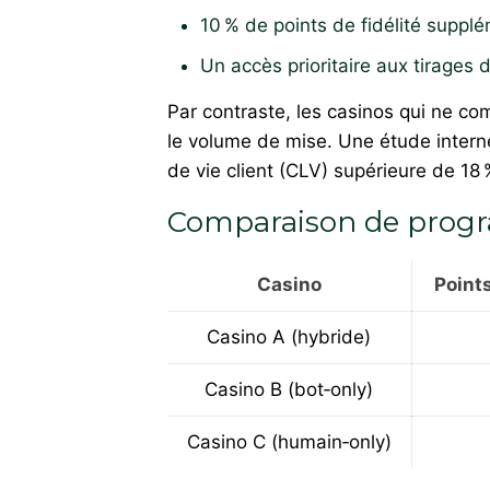
10 % de points de fidélité suppl
Un accès prioritaire aux tirages 
Par contraste, les casinos qui ne co
le volume de mise. Une étude intern
de vie client (CLV) supérieure de 18 
Comparaison de pro
Casino
Point
Casino A (hybride)
Casino B (bot‑only)
Casino C (humain‑only)