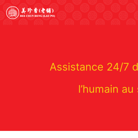
Assistance 24/7 d
l’humain au