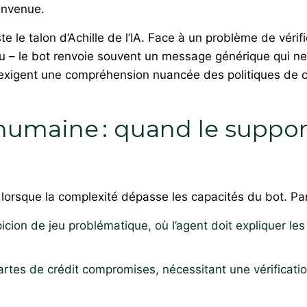
envenue.
 le talon d’Achille de l’IA. Face à un problème de vérifi
– le bot renvoie souvent un message générique qui ne rés
 exigent une compréhension nuancée des politiques de c
humaine : quand le support 
lorsque la complexité dépasse les capacités du bot. Parm
ion de jeu problématique, où l’agent doit expliquer les
artes de crédit compromises, nécessitant une vérificat