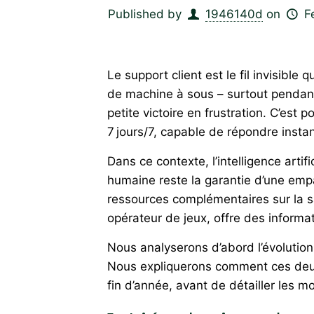
Published by
1946140d
on
F
Le support client est le fil invisible
de machine à sous – surtout pendant
petite victoire en frustration. C’est
7 jours/7, capable de répondre inst
Dans ce contexte, l’intelligence arti
humaine reste la garantie d’une emp
ressources complémentaires sur la s
opérateur de jeux, offre des informat
Nous analyserons d’abord l’évolution
Nous expliquerons comment ces deu
fin d’année, avant de détailler les 