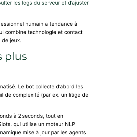
ter les logs du serveur et d’ajuster
rofessionnel humain a tendance à
qui combine technologie et contact
 de jeux.
s plus
atisé. Le bot collecte d’abord les
 de complexité (par ex. un litige de
onds à 2 seconds, tout en
lots, qui utilise un moteur NLP
namique mise à jour par les agents