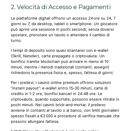
2. Velocità di Accesso e Pagamenti
Le piattaforme digitali offrono un accesso 24 ore su 24, 7
giorni su 7, da desktop, tablet o smartphone. Un giocatore
può aprire una sessione in pochi secondi, senza doversi
spostare, prenotare un tavolo o attendere il cambio di
turno.
I tempi di deposito sono quasi istantanei con e‑wallet
(Skrill, Neteller), carte prepagate o criptovalute. Un
bonifico tramite blockchain può arrivare in meno di 10
minuti, mentre i metodi tradizionali (contanti, assegni)
richiedono la presenza fisica e, spesso, l’attesa di giorni.
Per i prelievi, i casinò online premium offrono soluzioni
“instant payout”: e‑wallet entro 15‑30 minuti, carte di
credito in 1‑2 ore, bonifici bancari in 24‑48 ore. Le
criptovalute, quando supportate, possono essere ritirate in
pochi minuti. Nei casinò brick‑and‑mortar, il prelievo
avviene in contanti al tavolo o al banco, con limiti giornalieri
spesso fissati a €2 000 e procedure di verifica manuale che
possono allungare l’attesa.