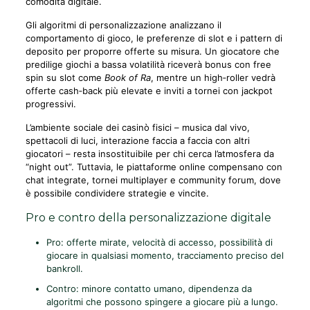
comodità digitale.
Gli algoritmi di personalizzazione analizzano il
comportamento di gioco, le preferenze di slot e i pattern di
deposito per proporre offerte su misura. Un giocatore che
predilige giochi a bassa volatilità riceverà bonus con free
spin su slot come
Book of Ra
, mentre un high‑roller vedrà
offerte cash‑back più elevate e inviti a tornei con jackpot
progressivi.
L’ambiente sociale dei casinò fisici – musica dal vivo,
spettacoli di luci, interazione faccia a faccia con altri
giocatori – resta insostituibile per chi cerca l’atmosfera da
“night out”. Tuttavia, le piattaforme online compensano con
chat integrate, tornei multiplayer e community forum, dove
è possibile condividere strategie e vincite.
Pro e contro della personalizzazione digitale
Pro: offerte mirate, velocità di accesso, possibilità di
giocare in qualsiasi momento, tracciamento preciso del
bankroll.
Contro: minore contatto umano, dipendenza da
algoritmi che possono spingere a giocare più a lungo.