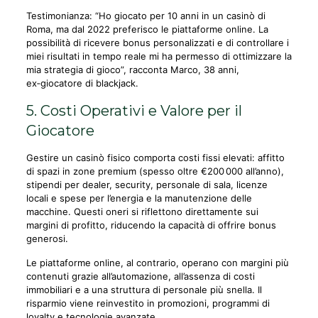
Testimonianza: “Ho giocato per 10 anni in un casinò di
Roma, ma dal 2022 preferisco le piattaforme online. La
possibilità di ricevere bonus personalizzati e di controllare i
miei risultati in tempo reale mi ha permesso di ottimizzare la
mia strategia di gioco”, racconta Marco, 38 anni,
ex‑giocatore di blackjack.
5. Costi Operativi e Valore per il
Giocatore
Gestire un casinò fisico comporta costi fissi elevati: affitto
di spazi in zone premium (spesso oltre €200 000 all’anno),
stipendi per dealer, security, personale di sala, licenze
locali e spese per l’energia e la manutenzione delle
macchine. Questi oneri si riflettono direttamente sui
margini di profitto, riducendo la capacità di offrire bonus
generosi.
Le piattaforme online, al contrario, operano con margini più
contenuti grazie all’automazione, all’assenza di costi
immobiliari e a una struttura di personale più snella. Il
risparmio viene reinvestito in promozioni, programmi di
loyalty e tecnologie avanzate.