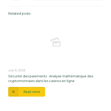
Related posts
July 6, 2026
Sécurité des paiements : Analyse mathématique des
cryptomonnaies dans les casinos en ligne
Read more