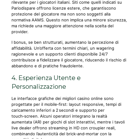
rilevante per i giocatori italiani. Siti come quelli indicati su
Pariodispare offrono licenze estere, che garantiscono
protezione del giocatore ma non sono soggetti alla
normativa AAMS. Questo non implica una minore sicurezza,
ma richiede una maggiore attenzione nella scelta del
provider.
I bonus, se ben strutturati, aumentano la percezione di
affidabilità. Un’offerta con termini chiari, un wagering
ragionevole e un supporto clienti disponibile 24/7
contribuisce a fidelizzare il giocatore, riducendo il rischio di
abbandono e di pratiche fraudolente.
4. Esperienza Utente e
Personalizzazione
Le interfacce grafiche dei migliori casino online sono
progettate per il mobile‑first: layout responsive, tempi di
caricamento inferiori a 2 secondi e supporto per
touch‑screen. Alcuni operatori integrano la realtà
aumentata (AR) per giochi di slot interattivi, mentre i tavoli
live dealer offrono streaming in HD con croupier reali,
combinando l’autenticità del brick‑and‑mortar con la