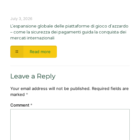
July 3, 2026
L’espansione globale delle piattaforme di gioco d’azzardo
– come la sicurezza dei pagamenti guida la conquista dei
mercati internazionali
Read more
Leave a Reply
Your email address will not be published.
Required fields are
marked
*
Comment
*