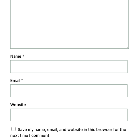
Name
*
Email
*
Website
Save my name, email, and website in this browser for the
next time I comment.