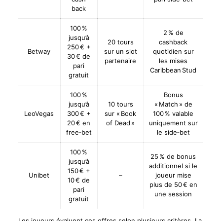
back
100 %
2 % de
jusqu’à
20 tours
cashback
250 € +
Betway
sur un slot
quotidien sur
30 € de
partenaire
les mises
pari
Caribbean Stud
gratuit
100 %
Bonus
jusqu’à
10 tours
« Match » de
LeoVegas
300 € +
sur « Book
100 % valable
20 € en
of Dead »
uniquement sur
free‑bet
le side‑bet
100 %
25 % de bonus
jusqu’à
additionnel si le
150 € +
Unibet
–
joueur mise
10 € de
plus de 50 € en
pari
une session
gratuit
Les joueurs évaluent ces offres selon plusieurs critères. La