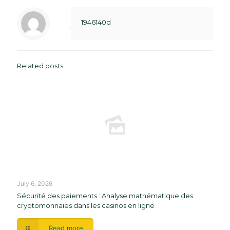
1946140d
Related posts
July 6, 2026
Sécurité des paiements : Analyse mathématique des
cryptomonnaies dans les casinos en ligne
Read more