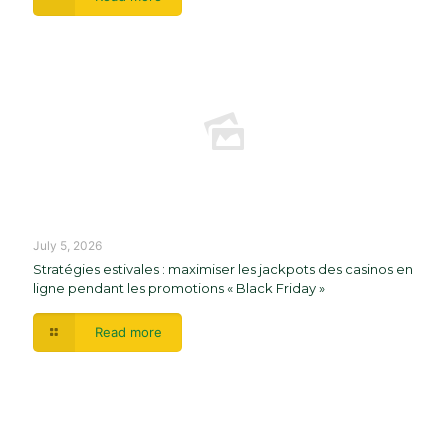
July 5, 2026
Stratégies estivales : maximiser les jackpots des casinos en
ligne pendant les promotions « Black Friday »
Read more