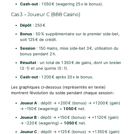
Cash‑out
: 1 050 € (wagering 25 x le bonus).
Cas 3 – Joueur C (888 Casino)
Dépôt
: 250 €
Bonus
: 50 % supplémentaire sur le premier side‑bet,
soit 125 € de crédit.
Session
: 150 mains, mise side‑bet 3 €, utilisation du
bonus pendant 2 h.
Résultat
: un total de 1 350 € de gains, dont un brelan
(3 : 1) et une quinte (5 : 1).
Cash‑out
: 1 200 € après 20 x le bonus.
Les graphiques ci‑dessous (représentés en texte)
montrent l’évolution du solde pendant chaque session :
Joueur A
: dépôt → +200 € (bonus) → +1 200 € (gain)
→ –150 € (wagering) =
1 050 €
net.
Joueur B
: dépôt → +150 € (bonus) → +1 120 € (gain)
→ –220 € (wagering) =
1 050 €
net.
Joueur C
: dépôt → +125 € (bonus) → +1 350 € (gain)