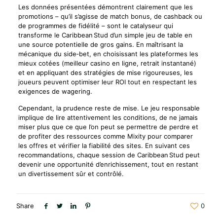
Les données présentées démontrent clairement que les
promotions – qu’il s’agisse de match bonus, de cashback ou
de programmes de fidélité – sont le catalyseur qui
transforme le Caribbean Stud d’un simple jeu de table en
une source potentielle de gros gains. En maîtrisant la
mécanique du side‑bet, en choisissant les plateformes les
mieux cotées (meilleur casino en ligne, retrait instantané)
et en appliquant des stratégies de mise rigoureuses, les
joueurs peuvent optimiser leur ROI tout en respectant les
exigences de wagering.
Cependant, la prudence reste de mise. Le jeu responsable
implique de lire attentivement les conditions, de ne jamais
miser plus que ce que l’on peut se permettre de perdre et
de profiter des ressources comme Mixity pour comparer
les offres et vérifier la fiabilité des sites. En suivant ces
recommandations, chaque session de Caribbean Stud peut
devenir une opportunité d’enrichissement, tout en restant
un divertissement sûr et contrôlé.
Share
0