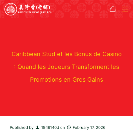
Caribbean Stud et les Bonus de Casino
: Quand les Joueurs Transforment les
Promotions en Gros Gains
Published by
1946140d
on
February 17, 2026