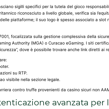
sciano sigilli specifici per la tutela del gioco responsabi
annico riconosciuto a livello globale, verifica sia l’e
d delle piattaforme; il suo logo è spesso associato a slot
7001, focalizzata sulla gestione complessiva della sicure
Gaming Authority (MGA) o Curacao eGaming. I siti certific
curezza”, dove è possibile trovare anche link diretti ai re
are:
oter.
azioni su RTP.
 visibile nella sezione legale.
riera contro truffe provenienti da casino sicuri non AA
enticazione avanzata per l