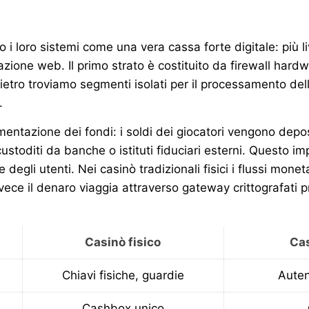
no i loro sistemi come una vera cassa forte digitale: più liv
cazione web. Il primo strato è costituito da firewall hard
 dietro troviamo segmenti isolati per il processamento de
.
gmentazione dei fondi: i soldi dei giocatori vengono depos
custoditi da banche o istituti fiduciari esterni. Questo i
 degli utenti. Nei casinò tradizionali fisici i flussi mone
nvece il denaro viaggia attraverso gateway crittografati 
Casinò fisico
Cas
Chiavi fisiche, guardie
Auten
Cashbox unico