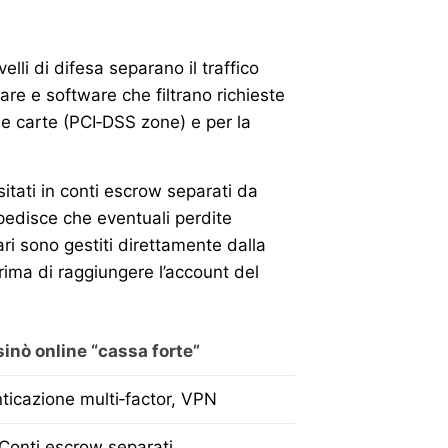
elli di difesa separano il traffico
ware e software che filtrano richieste
lle carte (PCI‑DSS zone) e per la
itati in conti escrow separati da
mpedisce che eventuali perdite
tari sono gestiti direttamente dalla
prima di raggiungere l’account del
inò online “cassa forte”
ticazione multi‑factor, VPN
Conti escrow separati