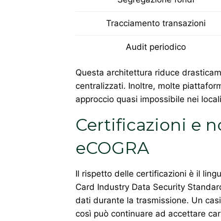
Tracciamento transazioni
Audit periodico
Questa architettura riduce drasticamen
centralizzati. Inoltre, molte piattaf
approccio quasi impossibile nei local
Certificazioni e 
eCOGRA
Il rispetto delle certificazioni è il 
Card Industry Data Security Standard
dati durante la trasmissione. Un casi
così può continuare ad accettare ca