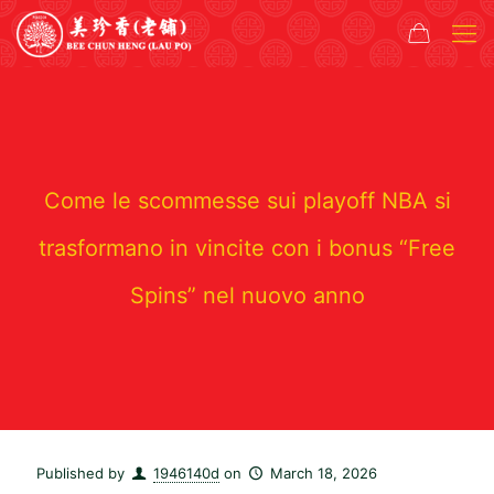
Come le scommesse sui playoff NBA si
trasformano in vincite con i bonus “Free
Spins” nel nuovo anno
Published by
1946140d
on
March 18, 2026