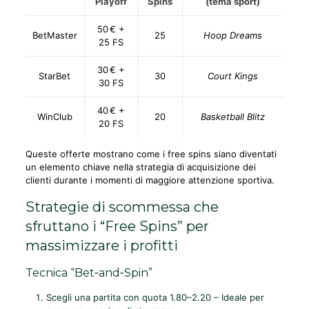
Playoff
Spins
(tema sport)
50 € +
BetMaster
25
Hoop Dreams
25 FS
30 € +
StarBet
30
Court Kings
30 FS
40 € +
WinClub
20
Basketball Blitz
20 FS
Queste offerte mostrano come i free spins siano diventati
un elemento chiave nella strategia di acquisizione dei
clienti durante i momenti di maggiore attenzione sportiva.
Strategie di scommessa che
sfruttano i “Free Spins” per
massimizzare i profitti
Tecnica “Bet‑and‑Spin”
Scegli una partita con quota 1.80–2.20 – Ideale per