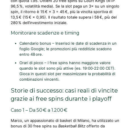
con quota 1.95. Ottieni 20 free spins su
Court Kings
(RTP
96,5 %, volatilità media). Se la slot paga un 3× su un singolo
spin, il ritorno è 15 € × 3 = 45 €, più la vincita sportiva di
13,5 € (15 € × 0,95). Il risultato totale supera i 58 €, più del
280 % dell’investimento iniziale.
Monitorare scadenze e timing
Calendario bonus – Inserisci le date di scadenza in un
foglio Google; le promozioni più redditizie scadono
entro 48 ore.
Orari di picco – I free spins hanno maggiore valore
quando le slot sono più attive (es. 19:00‑22:00 CET).
Gioca in questi slot per massimizzare la probabilità di
combinazioni vincenti.
Storie di successo: casi reali di vincite
grazie ai free spins durante i playoff
Caso 1 – Da 50 € a 1.200 €
Marco, un appassionato di basket di Milano, ha utilizzato un
bonus di 30 free spins su
Basketball Blitz
offerto da