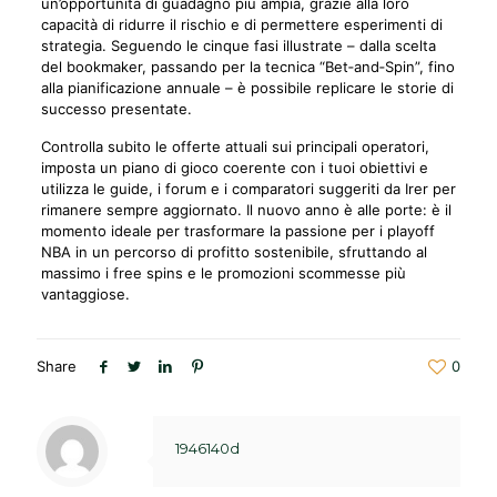
un’opportunità di guadagno più ampia, grazie alla loro
capacità di ridurre il rischio e di permettere esperimenti di
strategia. Seguendo le cinque fasi illustrate – dalla scelta
del bookmaker, passando per la tecnica “Bet‑and‑Spin”, fino
alla pianificazione annuale – è possibile replicare le storie di
successo presentate.
Controlla subito le offerte attuali sui principali operatori,
imposta un piano di gioco coerente con i tuoi obiettivi e
utilizza le guide, i forum e i comparatori suggeriti da Irer per
rimanere sempre aggiornato. Il nuovo anno è alle porte: è il
momento ideale per trasformare la passione per i playoff
NBA in un percorso di profitto sostenibile, sfruttando al
massimo i free spins e le promozioni scommesse più
vantaggiose.
Share
0
1946140d