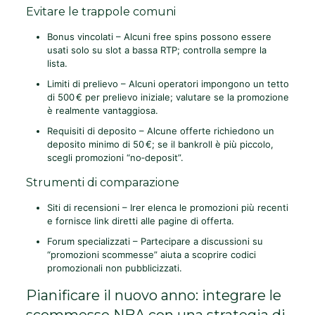
Evitare le trappole comuni
Bonus vincolati – Alcuni free spins possono essere
usati solo su slot a bassa RTP; controlla sempre la
lista.
Limiti di prelievo – Alcuni operatori impongono un tetto
di 500 € per prelievo iniziale; valutare se la promozione
è realmente vantaggiosa.
Requisiti di deposito – Alcune offerte richiedono un
deposito minimo di 50 €; se il bankroll è più piccolo,
scegli promozioni “no‑deposit”.
Strumenti di comparazione
Siti di recensioni – Irer elenca le promozioni più recenti
e fornisce link diretti alle pagine di offerta.
Forum specializzati – Partecipare a discussioni su
“promozioni scommesse” aiuta a scoprire codici
promozionali non pubblicizzati.
Pianificare il nuovo anno: integrare le