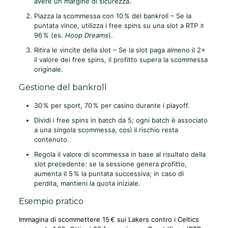
avere un margine di sicurezza.
Piazza la scommessa con 10 % del bankroll – Se la
puntata vince, utilizza i free spins su una slot a RTP ≥
96 % (es.
Hoop Dreams
).
Ritira le vincite della slot – Se la slot paga almeno il 2×
il valore dei free spins, il profitto supera la scommessa
originale.
Gestione del bankroll
30 % per sport, 70 % per casino durante i playoff.
Dividi i free spins in batch da 5; ogni batch è associato
a una singola scommessa, così il rischio resta
contenuto.
Regola il valore di scommessa in base al risultato della
slot precedente: se la sessione genera profitto,
aumenta il 5 % la puntata successiva; in caso di
perdita, mantieni la quota iniziale.
Esempio pratico
Immagina di scommettere 15 € sui Lakers contro i Celtics