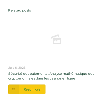
Related posts
July 6, 2026
Sécurité des paiements : Analyse mathématique des
cryptomonnaies dans les casinos en ligne
Read more