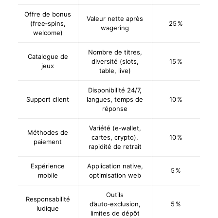
Offre de bonus
Valeur nette après
(free‑spins,
25 %
wagering
welcome)
Nombre de titres,
Catalogue de
diversité (slots,
15 %
jeux
table, live)
Disponibilité 24/7,
Support client
langues, temps de
10 %
réponse
Variété (e‑wallet,
Méthodes de
cartes, crypto),
10 %
paiement
rapidité de retrait
Expérience
Application native,
5 %
mobile
optimisation web
Outils
Responsabilité
d’auto‑exclusion,
5 %
ludique
limites de dépôt