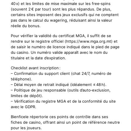
40 x) et les limites de mise maximale sur les free‑spins
(souvent 2 € par tour) sont les plus répandus. De plus,
certains sites imposent des jeux exclusifs qui ne comptent
pas dans le calcul du wagering, réduisant ainsi la valeur
réelle du bonus.
Pour vérifier la validité du certificat MGA, il suffit de se
rendre sur le registre officiel (https://www.mga.org.mt) et
de saisir le numéro de licence indiqué dans le pied de page
du casino. Un numéro valide apparaît avec le nom du
titulaire et la date d’expiration.
Checklist avant inscription :
– Confirmation du support client (chat 24/7, numéro de
téléphone).
– Délai moyen de retrait indiqué (idéalement ≤ 48 h).
– Politique de jeu responsable (outils d’auto‑exclusion,
limites de dépôt).
– Vérification du registre MGA et de la conformité du site
avec le GDPR.
Bienficele répertorie ces points de contrôle dans ses
fiches de casino, offrant ainsi un point de référence neutre
pour les joueurs.