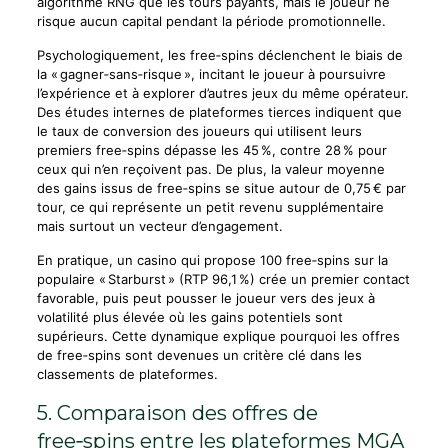
algorithme RNG que les tours payants, mais le joueur ne
risque aucun capital pendant la période promotionnelle.
Psychologiquement, les free‑spins déclenchent le biais de
la « gagner‑sans‑risque », incitant le joueur à poursuivre
l’expérience et à explorer d’autres jeux du même opérateur.
Des études internes de plateformes tierces indiquent que
le taux de conversion des joueurs qui utilisent leurs
premiers free‑spins dépasse les 45 %, contre 28 % pour
ceux qui n’en reçoivent pas. De plus, la valeur moyenne
des gains issus de free‑spins se situe autour de 0,75 € par
tour, ce qui représente un petit revenu supplémentaire
mais surtout un vecteur d’engagement.
En pratique, un casino qui propose 100 free‑spins sur la
populaire « Starburst » (RTP 96,1 %) crée un premier contact
favorable, puis peut pousser le joueur vers des jeux à
volatilité plus élevée où les gains potentiels sont
supérieurs. Cette dynamique explique pourquoi les offres
de free‑spins sont devenues un critère clé dans les
classements de plateformes.
5. Comparaison des offres de
free‑spins entre les plateformes MGA