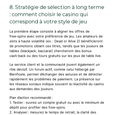
8. Stratégie de sélection à long terme
: comment choisir le casino qui
correspond à votre style de jeu
La première étape consiste à aligner les offres de
free‑spins avec votre préférence de jeu. Les amateurs de
slots à haute volatilité (ex. : Dead or Alive 2) bénéficieront
de promotions ciblant ces titres, tandis que les joueurs de
tables (blackjack, baccarat) chercheront des bonus
cash‑back ou des tours gratuits sur les jeux de table live.
Le service client et la communauté jouent également un
rôle décisif. Un forum actif, comme celui hébergé par
Bienficele, permet d’échanger des astuces et de détecter
rapidement les problèmes de paiement. La présence sur
les réseaux sociaux indique souvent la réactivité du casino
aux demandes des joueurs.
Plan d’action recommandé :
1. Tester : ouvrez un compte gratuit ou avec le minimum de
dépôt pour profiter des free‑spins.
2. Analyser : mesurez le temps de retrait, la clarté des