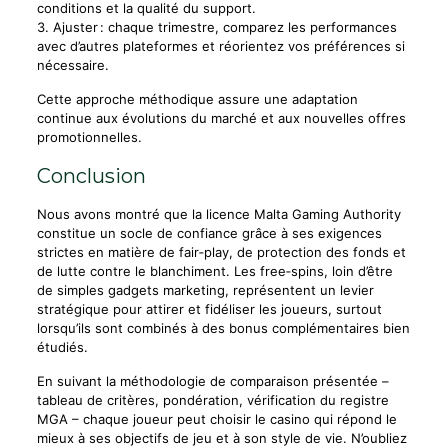
conditions et la qualité du support.
3. Ajuster : chaque trimestre, comparez les performances
avec d’autres plateformes et réorientez vos préférences si
nécessaire.
Cette approche méthodique assure une adaptation
continue aux évolutions du marché et aux nouvelles offres
promotionnelles.
Conclusion
Nous avons montré que la licence Malta Gaming Authority
constitue un socle de confiance grâce à ses exigences
strictes en matière de fair‑play, de protection des fonds et
de lutte contre le blanchiment. Les free‑spins, loin d’être
de simples gadgets marketing, représentent un levier
stratégique pour attirer et fidéliser les joueurs, surtout
lorsqu’ils sont combinés à des bonus complémentaires bien
étudiés.
En suivant la méthodologie de comparaison présentée –
tableau de critères, pondération, vérification du registre
MGA – chaque joueur peut choisir le casino qui répond le
mieux à ses objectifs de jeu et à son style de vie. N’oubliez