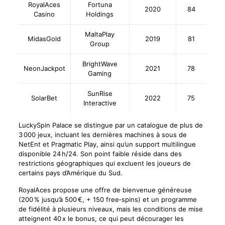
RoyalAces
Fortuna
2020
84
Casino
Holdings
MaltaPlay
MidasGold
2019
81
Group
BrightWave
NeonJackpot
2021
78
Gaming
SunRise
SolarBet
2022
75
Interactive
LuckySpin Palace se distingue par un catalogue de plus de
3 000 jeux, incluant les dernières machines à sous de
NetEnt et Pragmatic Play, ainsi qu’un support multilingue
disponible 24 h/24. Son point faible réside dans des
restrictions géographiques qui excluent les joueurs de
certains pays d’Amérique du Sud.
RoyalAces propose une offre de bienvenue généreuse
(200 % jusqu’à 500 €, + 150 free‑spins) et un programme
de fidélité à plusieurs niveaux, mais les conditions de mise
atteignent 40 x le bonus, ce qui peut décourager les