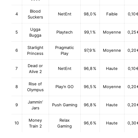
Blood
4
NetEnt
98,0 %
Faible
0,10 
Suckers
Ugga
5
Playtech
99,1 %
Moyenne
0,25 
Bugga
Starlight
Pragmatic
6
97,9 %
Moyenne
0,20 
Princess
Play
Dead or
7
NetEnt
96,8 %
Haute
0,10 
Alive 2
Rise of
8
Play’n GO
96,5 %
Moyenne
0,20 
Olympus
Jammin’
9
Push Gaming
96,8 %
Haute
0,20 
Jars
Money
Relax
10
96,6 %
Haute
0,30 
Train 2
Gaming