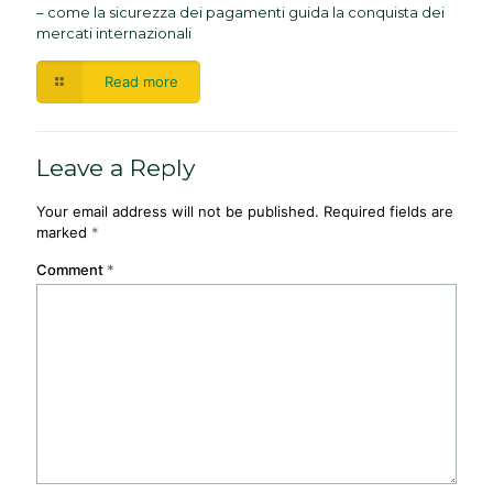
– come la sicurezza dei pagamenti guida la conquista dei
mercati internazionali
Read more
Leave a Reply
Your email address will not be published.
Required fields are
marked
*
Comment
*