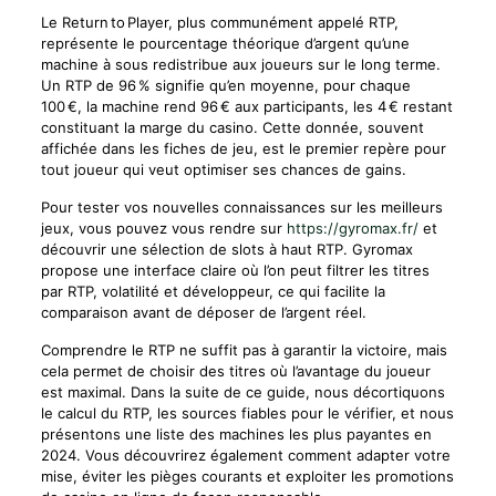
Le Return to Player, plus communément appelé RTP,
représente le pourcentage théorique d’argent qu’une
machine à sous redistribue aux joueurs sur le long terme.
Un RTP de 96 % signifie qu’en moyenne, pour chaque
100 €, la machine rend 96 € aux participants, les 4 € restant
constituant la marge du casino. Cette donnée, souvent
affichée dans les fiches de jeu, est le premier repère pour
tout joueur qui veut optimiser ses chances de gains.
Pour tester vos nouvelles connaissances sur les meilleurs
jeux, vous pouvez vous rendre sur
https://gyromax.fr/
et
découvrir une sélection de slots à haut RTP. Gyromax
propose une interface claire où l’on peut filtrer les titres
par RTP, volatilité et développeur, ce qui facilite la
comparaison avant de déposer de l’argent réel.
Comprendre le RTP ne suffit pas à garantir la victoire, mais
cela permet de choisir des titres où l’avantage du joueur
est maximal. Dans la suite de ce guide, nous décortiquons
le calcul du RTP, les sources fiables pour le vérifier, et nous
présentons une liste des machines les plus payantes en
2024. Vous découvrirez également comment adapter votre
mise, éviter les pièges courants et exploiter les promotions