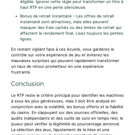
éligible. Ignorer cette règle peut transformer un titre à
haut RTP en une perte silencieuse.
Bonus de retrait instantané – Les offres de retrait
instantané sont attractives, mais elles peuvent
masquer des frais cachés ou des limites de retrait qui
affectent le rendement final. Lisez toujours les petites
lignes.
En restant vigilant face à ces écueils, vous garderez le
contrôle sur votre expérience de jeu et éviterez les
mauvaises surprises qui peuvent rapidement transformer
un taux de retour prometteur en une expérience
frustrante.
Conclusion
Le RTP reste le critère principal pour identifier les machines
à sous les plus généreuses, mais il doit être analysé en
conjonction avec la volatilité, les bonus offerts et la fiabilité
du casino. En s’appuyant sur des sources officielles, des
audits indépendants et des outils de suivi en temps réel, le
joueur peut vérifier la légitimité du pourcentage annoncé.
La sélection des jeux, l’ajustement de la mise et une