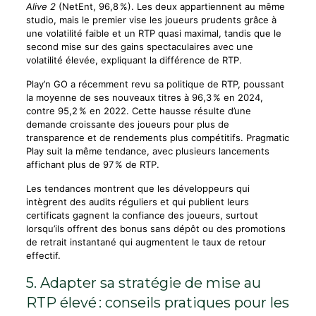
Alive 2
(NetEnt, 96,8 %). Les deux appartiennent au même
studio, mais le premier vise les joueurs prudents grâce à
une volatilité faible et un RTP quasi maximal, tandis que le
second mise sur des gains spectaculaires avec une
volatilité élevée, expliquant la différence de RTP.
Play’n GO a récemment revu sa politique de RTP, poussant
la moyenne de ses nouveaux titres à 96,3 % en 2024,
contre 95,2 % en 2022. Cette hausse résulte d’une
demande croissante des joueurs pour plus de
transparence et de rendements plus compétitifs. Pragmatic
Play suit la même tendance, avec plusieurs lancements
affichant plus de 97 % de RTP.
Les tendances montrent que les développeurs qui
intègrent des audits réguliers et qui publient leurs
certificats gagnent la confiance des joueurs, surtout
lorsqu’ils offrent des bonus sans dépôt ou des promotions
de retrait instantané qui augmentent le taux de retour
effectif.
5. Adapter sa stratégie de mise au
RTP élevé : conseils pratiques pour les