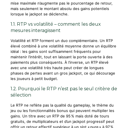
mise maximale n’augmente pas le pourcentage de retour,
mais seulement le montant absolu des gains potentiels
lorsque le jackpot se déclenche.
1.1. RTP vs volatilité – comment les deux
mesures interagissent
Volatilité et RTP forment un duo complémentaire. Un RTP
élevé combiné à une volatilité moyenne donne un équilibre
idéal : les gains sont suffisamment fréquents pour
maintenir l’intérêt, tout en laissant la porte ouverte à des
paiements plus conséquents. À l’inverse, un RTP élevé
avec une volatilité très haute peut créer de longues
phases de pertes avant un gros jackpot, ce qui décourage
les joueurs à petit budget.
1.2. Pourquoi le RTP n’est pas le seul critère de
sélection
Le RTP ne reflète pas la qualité du gameplay, le thème du
jeu ou les fonctionnalités bonus qui peuvent multiplier les
gains. Un titre avec un RTP de 95 % mais doté de tours
gratuits, de multiplicateurs et d’un jackpot progressif peut
offrir un retour effectif supérieur à un slot « pure » à 97 %