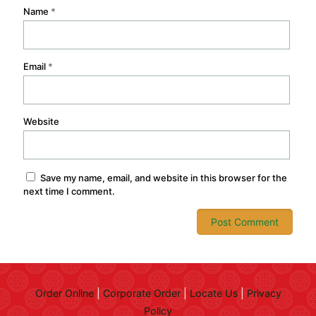
Name
*
Email
*
Website
Save my name, email, and website in this browser for the
next time I comment.
Order Online
|
Corporate Order
|
Locate Us
|
Privacy
Policy