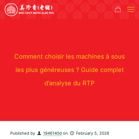
Comment choisir les machines à sous
les plus généreuses ? Guide complet
d’analyse du RTP
Published by
1946140d
on
February 5, 2026