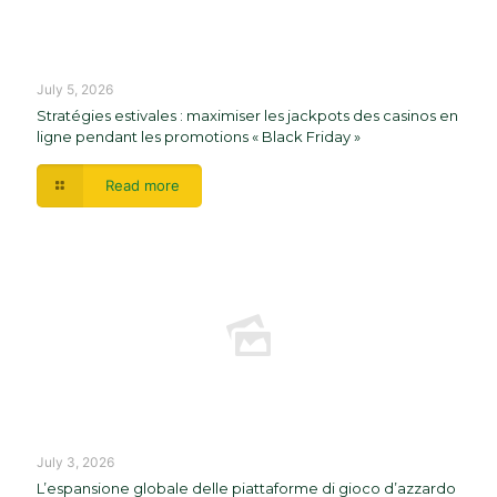
July 5, 2026
Stratégies estivales : maximiser les jackpots des casinos en
ligne pendant les promotions « Black Friday »
Read more
July 3, 2026
L’espansione globale delle piattaforme di gioco d’azzardo