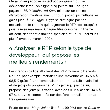
Mega Joker
propose un jackpot progressif qui se
déclenche lorsqu’on aligne cinq jokers sur une ligne
payante.
1429 Uncharted Seas
mise sur un thème
d’exploration maritime avec un tour gratuit qui multiplie les
gains jusqu’à 5 x.
Ugga Bugga
se distingue par son
mécanisme de re‑spin qui augmente le RTP réel lorsqu’on
joue la mise maximale. Chaque titre combine un thème
attractif, des fonctionnalités spéciales et un RTP parmi les
plus élevés du marché 2024.
4. Analyser le RTP selon le type de
développeur : qui propose les
meilleurs rendements ?
Les grands studios affichent des RTP moyens différents.
NetEnt, par exemple, maintient une moyenne de 96,5 % à
98,5 % grâce à une combinaison de titres à faible volatilité
et de jackpots progressifs. Microgaming, quant à lui,
propose des jeux plus variés, avec des RTP allant de 94 % à
97 %, souvent compensés par des fonctionnalités bonus
très généreuses.
Étude de cas :
Mega Joker
(NetEnt, 99,0 %) contre
Dead or