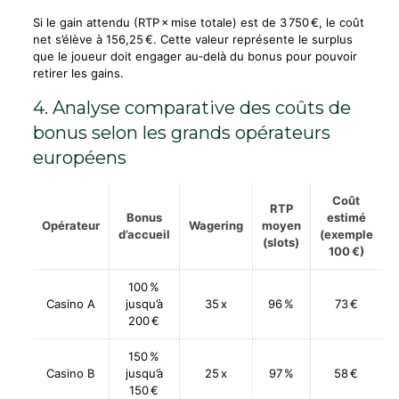
Si le gain attendu (RTP × mise totale) est de 3 750 €, le coût
net s’élève à 156,25 €. Cette valeur représente le surplus
que le joueur doit engager au‑delà du bonus pour pouvoir
retirer les gains.
4. Analyse comparative des coûts de
bonus selon les grands opérateurs
européens
Coût
RTP
Bonus
estimé
Opérateur
Wagering
moyen
d’accueil
(exemple
(slots)
100 €)
100 %
Casino A
jusqu’à
35 x
96 %
73 €
200 €
150 %
Casino B
jusqu’à
25 x
97 %
58 €
150 €