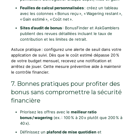
Feuilles de calcul personnalisées
: créez un tableau
avec les colonnes « Bonus reçu », « Wagering restant »,
« Gain estimé », « Coût net ».
Sites d’audit de bonus
: BonusFinder et AskGamblers
publient des revues détaillées incluant le taux de
contribution et les limites de retrait.
Astuce pratique : configurez une alerte de seuil dans votre
application de suivi. Dès que le coût estimé dépasse 20 %
de votre budget mensuel, recevez une notification et
arrêtez de jouer. Cette mesure préventive aide à maintenir
le contrôle financier.
7. Bonnes pratiques pour profiter des
bonus sans compromettre la sécurité
financière
Priorisez les offres avec le
meilleur ratio
bonus / wagering
(ex. : 100 % à 20 x plutôt que 200 % à
40 x).
Définissez un
plafond de mise quotidien
et