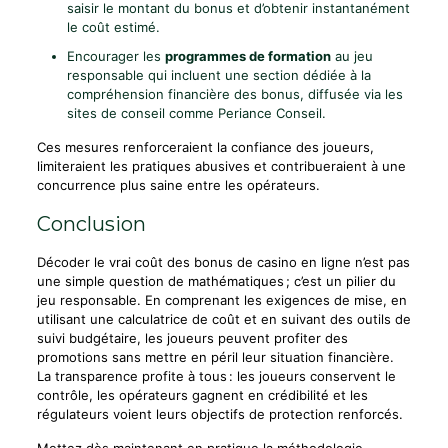
saisir le montant du bonus et d’obtenir instantanément
le coût estimé.
Encourager les
programmes de formation
au jeu
responsable qui incluent une section dédiée à la
compréhension financière des bonus, diffusée via les
sites de conseil comme Periance Conseil.
Ces mesures renforceraient la confiance des joueurs,
limiteraient les pratiques abusives et contribueraient à une
concurrence plus saine entre les opérateurs.
Conclusion
Décoder le vrai coût des bonus de casino en ligne n’est pas
une simple question de mathématiques ; c’est un pilier du
jeu responsable. En comprenant les exigences de mise, en
utilisant une calculatrice de coût et en suivant des outils de
suivi budgétaire, les joueurs peuvent profiter des
promotions sans mettre en péril leur situation financière.
La transparence profite à tous : les joueurs conservent le
contrôle, les opérateurs gagnent en crédibilité et les
régulateurs voient leurs objectifs de protection renforcés.