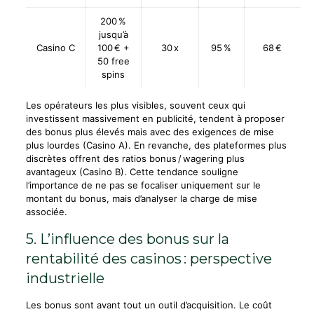
200 %
jusqu’à
Casino C
100 € +
30 x
95 %
68 €
50 free
spins
Les opérateurs les plus visibles, souvent ceux qui
investissent massivement en publicité, tendent à proposer
des bonus plus élevés mais avec des exigences de mise
plus lourdes (Casino A). En revanche, des plateformes plus
discrètes offrent des ratios bonus / wagering plus
avantageux (Casino B). Cette tendance souligne
l’importance de ne pas se focaliser uniquement sur le
montant du bonus, mais d’analyser la charge de mise
associée.
5. L’influence des bonus sur la
rentabilité des casinos : perspective
industrielle
Les bonus sont avant tout un outil d’acquisition. Le coût