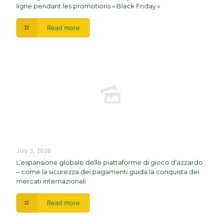
ligne pendant les promotions « Black Friday »
Read more
July 3, 2026
L’espansione globale delle piattaforme di gioco d’azzardo
– come la sicurezza dei pagamenti guida la conquista dei
mercati internazionali
Read more