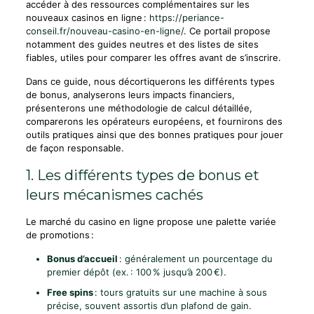
accéder à des ressources complémentaires sur les
nouveaux casinos en ligne :
https://periance-
conseil.fr/nouveau-casino-en-ligne/
. Ce portail propose
notamment des guides neutres et des listes de sites
fiables, utiles pour comparer les offres avant de s’inscrire.
Dans ce guide, nous décortiquerons les différents types
de bonus, analyserons leurs impacts financiers,
présenterons une méthodologie de calcul détaillée,
comparerons les opérateurs européens, et fournirons des
outils pratiques ainsi que des bonnes pratiques pour jouer
de façon responsable.
1. Les différents types de bonus et
leurs mécanismes cachés
Le marché du casino en ligne propose une palette variée
de promotions :
Bonus d’accueil
: généralement un pourcentage du
premier dépôt (ex. : 100 % jusqu’à 200 €).
Free spins
: tours gratuits sur une machine à sous
précise, souvent assortis d’un plafond de gain.