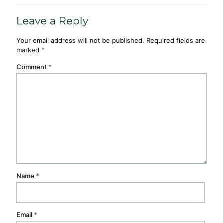
Leave a Reply
Your email address will not be published.
Required fields are
marked
*
Comment
*
Name
*
Email
*