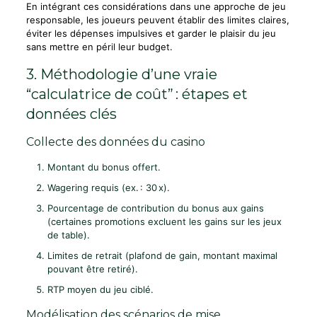
En intégrant ces considérations dans une approche de jeu
responsable, les joueurs peuvent établir des limites claires,
éviter les dépenses impulsives et garder le plaisir du jeu
sans mettre en péril leur budget.
3. Méthodologie d’une vraie
“calculatrice de coût” : étapes et
données clés
Collecte des données du casino
Montant du bonus offert.
Wagering requis (ex. : 30 x).
Pourcentage de contribution du bonus aux gains
(certaines promotions excluent les gains sur les jeux
de table).
Limites de retrait (plafond de gain, montant maximal
pouvant être retiré).
RTP moyen du jeu ciblé.
Modélisation des scénarios de mise