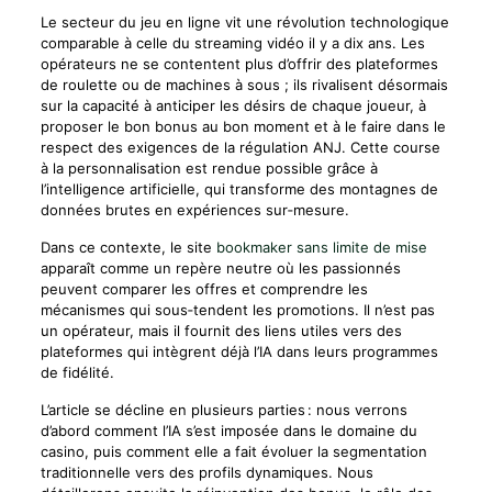
Le secteur du jeu en ligne vit une révolution technologique
comparable à celle du streaming vidéo il y a dix ans. Les
opérateurs ne se contentent plus d’offrir des plateformes
de roulette ou de machines à sous ; ils rivalisent désormais
sur la capacité à anticiper les désirs de chaque joueur, à
proposer le bon bonus au bon moment et à le faire dans le
respect des exigences de la régulation ANJ. Cette course
à la personnalisation est rendue possible grâce à
l’intelligence artificielle, qui transforme des montagnes de
données brutes en expériences sur‑mesure.
Dans ce contexte, le site
bookmaker sans limite de mise
apparaît comme un repère neutre où les passionnés
peuvent comparer les offres et comprendre les
mécanismes qui sous‑tendent les promotions. Il n’est pas
un opérateur, mais il fournit des liens utiles vers des
plateformes qui intègrent déjà l’IA dans leurs programmes
de fidélité.
L’article se décline en plusieurs parties : nous verrons
d’abord comment l’IA s’est imposée dans le domaine du
casino, puis comment elle a fait évoluer la segmentation
traditionnelle vers des profils dynamiques. Nous