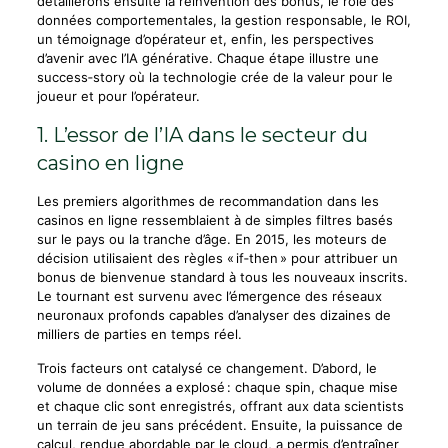
détaillerons ensuite la réinvention des bonus, le rôle des
données comportementales, la gestion responsable, le ROI,
un témoignage d’opérateur et, enfin, les perspectives
d’avenir avec l’IA générative. Chaque étape illustre une
success‑story où la technologie crée de la valeur pour le
joueur et pour l’opérateur.
1. L’essor de l’IA dans le secteur du
casino en ligne
Les premiers algorithmes de recommandation dans les
casinos en ligne ressemblaient à de simples filtres basés
sur le pays ou la tranche d’âge. En 2015, les moteurs de
décision utilisaient des règles « if‑then » pour attribuer un
bonus de bienvenue standard à tous les nouveaux inscrits.
Le tournant est survenu avec l’émergence des réseaux
neuronaux profonds capables d’analyser des dizaines de
milliers de parties en temps réel.
Trois facteurs ont catalysé ce changement. D’abord, le
volume de données a explosé : chaque spin, chaque mise
et chaque clic sont enregistrés, offrant aux data scientists
un terrain de jeu sans précédent. Ensuite, la puissance de
calcul, rendue abordable par le cloud, a permis d’entraîner