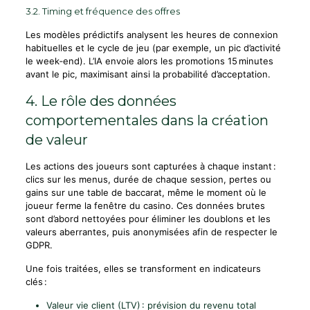
3.2. Timing et fréquence des offres
Les modèles prédictifs analysent les heures de connexion
habituelles et le cycle de jeu (par exemple, un pic d’activité
le week‑end). L’IA envoie alors les promotions 15 minutes
avant le pic, maximisant ainsi la probabilité d’acceptation.
4. Le rôle des données
comportementales dans la création
de valeur
Les actions des joueurs sont capturées à chaque instant :
clics sur les menus, durée de chaque session, pertes ou
gains sur une table de baccarat, même le moment où le
joueur ferme la fenêtre du casino. Ces données brutes
sont d’abord nettoyées pour éliminer les doublons et les
valeurs aberrantes, puis anonymisées afin de respecter le
GDPR.
Une fois traitées, elles se transforment en indicateurs
clés :
Valeur vie client (LTV) : prévision du revenu total