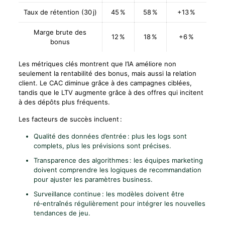
Taux de rétention (30 j)
45 %
58 %
+13 %
Marge brute des
12 %
18 %
+6 %
bonus
Les métriques clés montrent que l’IA améliore non
seulement la rentabilité des bonus, mais aussi la relation
client. Le CAC diminue grâce à des campagnes ciblées,
tandis que le LTV augmente grâce à des offres qui incitent
à des dépôts plus fréquents.
Les facteurs de succès incluent :
Qualité des données d’entrée : plus les logs sont
complets, plus les prévisions sont précises.
Transparence des algorithmes : les équipes marketing
doivent comprendre les logiques de recommandation
pour ajuster les paramètres business.
Surveillance continue : les modèles doivent être
ré‑entraînés régulièrement pour intégrer les nouvelles
tendances de jeu.