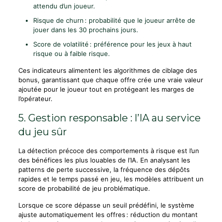
attendu d’un joueur.
Risque de churn : probabilité que le joueur arrête de
jouer dans les 30 prochains jours.
Score de volatilité : préférence pour les jeux à haut
risque ou à faible risque.
Ces indicateurs alimentent les algorithmes de ciblage des
bonus, garantissant que chaque offre crée une vraie valeur
ajoutée pour le joueur tout en protégeant les marges de
l’opérateur.
5. Gestion responsable : l’IA au service
du jeu sûr
La détection précoce des comportements à risque est l’un
des bénéfices les plus louables de l’IA. En analysant les
patterns de perte successive, la fréquence des dépôts
rapides et le temps passé en jeu, les modèles attribuent un
score de probabilité de jeu problématique.
Lorsque ce score dépasse un seuil prédéfini, le système
ajuste automatiquement les offres : réduction du montant