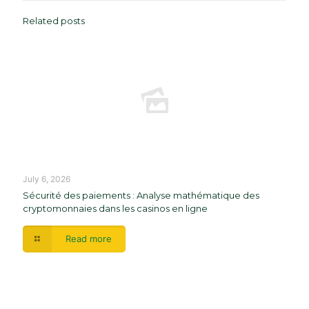
Related posts
July 6, 2026
Sécurité des paiements : Analyse mathématique des
cryptomonnaies dans les casinos en ligne
Read more