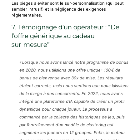
Les pièges à éviter sont le sur‑personnalisation (qui peut
sembler intrusif) et la négligence des exigences
réglementaires.
7. Témoignage d’un opérateur : “De
l’offre générique au cadeau
sur‑mesure”
« Lorsque nous avons lancé notre programme de bonus
en 2020, nous utilisions une offre unique : 100 € de
bonus de bienvenue avec 30x de mise. Les résultats
étaient corrects, mais nous sentions que nous laissions
de la marge à nos concurrents. En 2022, nous avons
intégré une plateforme d’IA capable de créer un profil
dynamique pour chaque joueur. Le processus a
commencé par la collecte des historiques de jeu, puis
par l’entraînement d’un modèle de clustering qui
segmente les joueurs en 12 groupes. Enfin, le moteur