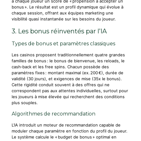
à chaque joueur un score de « propension à accepter un
bonus ». Le résultat est un profil dynamique qui évolue à
chaque session, offrant aux équipes marketing une
visibilité quasi instantanée sur les besoins du joueur.
3. Les bonus réinventés par l’IA
Types de bonus et paramètres classiques
Les casinos proposent traditionnellement quatre grandes
familles de bonus : le bonus de bienvenue, les reloads, le
cash‑back et les free spins. Chacun possède des
paramètres fixes : montant maximal (ex. 200 €), durée de
validité (30 jours), et exigences de mise (35x le bonus).
Cette rigidité conduit souvent à des offres qui ne
correspondent pas aux attentes individuelles, surtout pour
les joueurs à mise élevée qui recherchent des conditions
plus souples.
Algorithmes de recommandation
L’IA introduit un moteur de recommandation capable de
moduler chaque paramètre en fonction du profil du joueur.
Le système calcule le « budget de bonus » optimal en