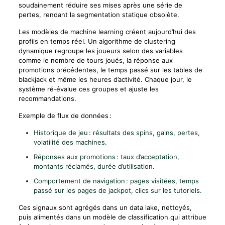
soudainement réduire ses mises après une série de
pertes, rendant la segmentation statique obsolète.
Les modèles de machine learning créent aujourd’hui des
profils en temps réel. Un algorithme de clustering
dynamique regroupe les joueurs selon des variables
comme le nombre de tours joués, la réponse aux
promotions précédentes, le temps passé sur les tables de
blackjack et même les heures d’activité. Chaque jour, le
système ré‑évalue ces groupes et ajuste les
recommandations.
Exemple de flux de données :
Historique de jeu : résultats des spins, gains, pertes,
volatilité des machines.
Réponses aux promotions : taux d’acceptation,
montants réclamés, durée d’utilisation.
Comportement de navigation : pages visitées, temps
passé sur les pages de jackpot, clics sur les tutoriels.
Ces signaux sont agrégés dans un data lake, nettoyés,
puis alimentés dans un modèle de classification qui attribue