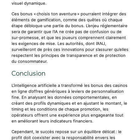
visuel dynamique.
Ces bonus « choisis ton aventure » pourraient intégrer des
éléments de gamification, comme des quêtes où chaque
étape débloque une partie du bonus. L’enjeu réglementaire
sera de garantir que l’IA ne crée pas de confusion ou de
sur‑promesse, et que les joueurs comprennent clairement
les exigences de mise. Les autorités, dont l’ANJ,
surveilleront de près ces innovations pour s’assurer qu’elles
respectent les principes de transparence et de protection
du consommateur.
Conclusion
L’intelligence artificielle a transformé les bonus des casinos
en ligne d’offres génériques à leviers de personnalisation
fine. En analysant les données comportementales, en
créant des profils dynamiques et en ajustant le montant, le
timing et les conditions de chaque promotion, les
opérateurs offrent une expérience plus engageante tout
en améliorant leurs indicateurs financiers.
Cependant, le succès repose sur un équilibre délicat : le
profit doit coexister avec la responsabilité envers les