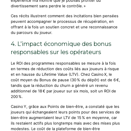
expérience m’a montré que je pouvais profiter du
divertissement sans perdre le contrôle. »
Ces récits illustrent comment des incitations bien pensées
peuvent accompagner le processus de récupération, en
offrant à la fois un soutien concret et une reconnaissance
du parcours du joueur.
4. L’impact économique des bonus
responsables sur les opérateurs
Le ROI des programmes responsables se mesure à la fois
en termes de réduction des coûts liés aux joueurs à risque
et en hausse du Lifetime Value (LTV). Chez Casino X, le
coût moyen du Bonus de pause (30 % du dépôt) est de 6 €,
tandis que la réduction du churn a généré un revenu
additionnel de 18 € par joueur sur six mois, soit un ROI de
200 %.
Casino Y, grâce aux Points de bien‑être, a constaté que les
joueurs qui échangeaient leurs points pour des services de
bien‑être augmentaient leur LTV de 15 % en moyenne, car
ils restaient actifs plus longtemps mais avec des mises plus
modestes. Le coût de la plateforme de bien‑être