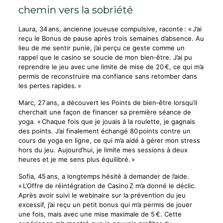
chemin vers la sobriété
Laura, 34 ans, ancienne joueuse compulsive, raconte : « J’ai
reçu le Bonus de pause après trois semaines d’absence. Au
lieu de me sentir punie, j’ai perçu ce geste comme un
rappel que le casino se soucie de mon bien‑être. J’ai pu
reprendre le jeu avec une limite de mise de 20 €, ce qui m’a
permis de reconstruire ma confiance sans retomber dans
les pertes rapides. »
Marc, 27 ans, a découvert les Points de bien‑être lorsqu’il
cherchait une façon de financer sa première séance de
yoga. « Chaque fois que je jouais à la roulette, je gagnais
des points. J’ai finalement échangé 80 points contre un
cours de yoga en ligne, ce qui m’a aidé à gérer mon stress
hors du jeu. Aujourd’hui, je limite mes sessions à deux
heures et je me sens plus équilibré. »
Sofia, 45 ans, a longtemps hésité à demander de l’aide.
« L’Offre de réintégration de Casino Z m’a donné le déclic.
Après avoir suivi le webinaire sur la prévention du jeu
excessif, j’ai reçu un petit bonus qui m’a permis de jouer
une fois, mais avec une mise maximale de 5 €. Cette