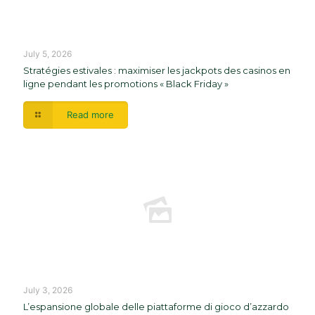
July 5, 2026
Stratégies estivales : maximiser les jackpots des casinos en
ligne pendant les promotions « Black Friday »
Read more
July 3, 2026
L’espansione globale delle piattaforme di gioco d’azzardo