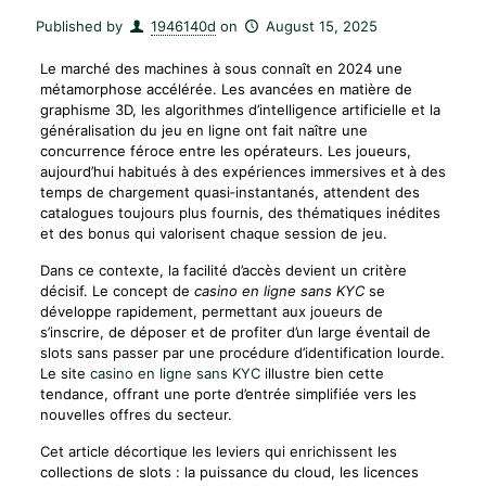
Published by
1946140d
on
August 15, 2025
Le marché des machines à sous connaît en 2024 une
métamorphose accélérée. Les avancées en matière de
graphisme 3D, les algorithmes d’intelligence artificielle et la
généralisation du jeu en ligne ont fait naître une
concurrence féroce entre les opérateurs. Les joueurs,
aujourd’hui habitués à des expériences immersives et à des
temps de chargement quasi‑instantanés, attendent des
catalogues toujours plus fournis, des thématiques inédites
et des bonus qui valorisent chaque session de jeu.
Dans ce contexte, la facilité d’accès devient un critère
décisif. Le concept de
casino en ligne sans KYC
se
développe rapidement, permettant aux joueurs de
s’inscrire, de déposer et de profiter d’un large éventail de
slots sans passer par une procédure d’identification lourde.
Le site
casino en ligne sans KYC
illustre bien cette
tendance, offrant une porte d’entrée simplifiée vers les
nouvelles offres du secteur.
Cet article décortique les leviers qui enrichissent les
collections de slots : la puissance du cloud, les licences