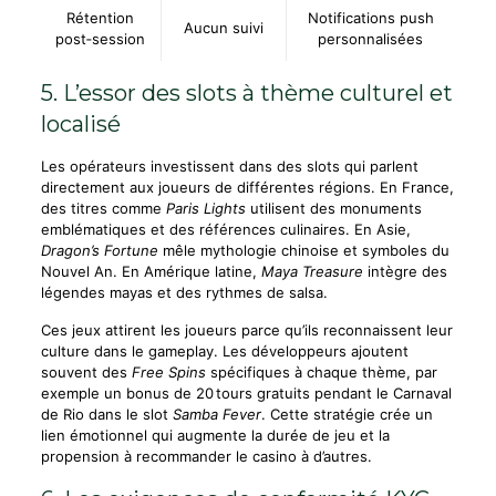
Rétention
Notifications push
Aucun suivi
post‑session
personnalisées
5. L’essor des slots à thème culturel et
localisé
Les opérateurs investissent dans des slots qui parlent
directement aux joueurs de différentes régions. En France,
des titres comme
Paris Lights
utilisent des monuments
emblématiques et des références culinaires. En Asie,
Dragon’s Fortune
mêle mythologie chinoise et symboles du
Nouvel An. En Amérique latine,
Maya Treasure
intègre des
légendes mayas et des rythmes de salsa.
Ces jeux attirent les joueurs parce qu’ils reconnaissent leur
culture dans le gameplay. Les développeurs ajoutent
souvent des
Free Spins
spécifiques à chaque thème, par
exemple un bonus de 20 tours gratuits pendant le Carnaval
de Rio dans le slot
Samba Fever
. Cette stratégie crée un
lien émotionnel qui augmente la durée de jeu et la
propension à recommander le casino à d’autres.