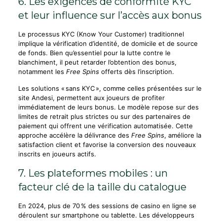
6. Les exigences de conformité KYC
et leur influence sur l’accès aux bonus
Le processus KYC (Know Your Customer) traditionnel
implique la vérification d’identité, de domicile et de source
de fonds. Bien qu’essentiel pour la lutte contre le
blanchiment, il peut retarder l’obtention des bonus,
notamment les
Free Spins
offerts dès l’inscription.
Les solutions « sans KYC », comme celles présentées sur le
site Andesi, permettent aux joueurs de profiter
immédiatement de leurs bonus. Le modèle repose sur des
limites de retrait plus strictes ou sur des partenaires de
paiement qui offrent une vérification automatisée. Cette
approche accélère la délivrance des
Free Spins
, améliore la
satisfaction client et favorise la conversion des nouveaux
inscrits en joueurs actifs.
7. Les plateformes mobiles : un
facteur clé de la taille du catalogue
En 2024, plus de 70 % des sessions de casino en ligne se
déroulent sur smartphone ou tablette. Les développeurs