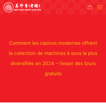
Comment les casinos modernes offrent
la collection de machines à sous la plus
diversifiée en 2024 – l’essor des tours
gratuits