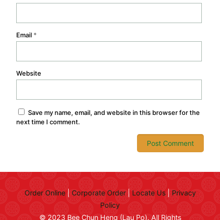
Email
*
Website
Save my name, email, and website in this browser for the
next time I comment.
Order Online
|
Corporate Order
|
Locate Us
|
Privacy
Policy
© 2023 Bee Chun Heng (Lau Po). All Rights