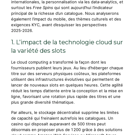
internationales, la personnalisation via les data‑analytics, et
surtout les
Free Spins
qui sont aujourd’hui l’indicateur
principal de la richesse d’un catalogue. Nous analyserons
également l’impact du mobile, des thèmes culturels et des
exigences KYC, avant d’esquisser les perspectives
2025‑2026.
1. L’impact de la technologie cloud sur
la variété des slots
Le cloud computing a transformé la façon dont les
fournisseurs publient leurs jeux. Au lieu d’héberger chaque
titre sur des serveurs physiques coûteux, les plateformes
utilisent des infrastructures évolutives qui permettent de
lancer de nouveaux slots en quelques heures. Cette agilité
réduit les temps d’attente entre la conception et la mise en
ligne, favorisant une rotation plus rapide des titres et une
plus grande diversité thématique.
Par ailleurs, le stockage décentralisé supprime les limites
de capacité qui freinaient autrefois les catalogues. Un
casino qui disposait auparavant de 500 titres peut
désormais en proposer plus de 1 200 grâce à des solutions