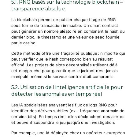
5.1. RNG basés sur la technologie blockchain –
transparence absolue
La blockchain permet de publier chaque tirage de RNG
sous forme de transaction immuable. Un smart contract
peut générer un nombre aléatoire en combinant le hash du
dernier bloc, le timestamp et une valeur de seed fournie
par le casino.
Cette méthode offre une traçabilité publique : n’importe qui
peut vérifier que le hash correspond bien au résultat
affiché. Les projets de slots décentralisés utilisent déjà
cette approche pour garantir que le jackpot n’est jamais
manipulé, même si le serveur central était compromis.
5.2. Utilisation de l’intelligence artificielle pour
détecter les anomalies en temps réel
Les IA spécialisées analysent les flux de logs RNG pour
identifier des dérives subtiles (ex. : fréquence anormale de
certains bits). En temps réel, elles déclenchent des alertes
et peuvent suspendre le jeu jusqu’à une investigation.
Par exemple, une IA déployée chez un opérateur européen