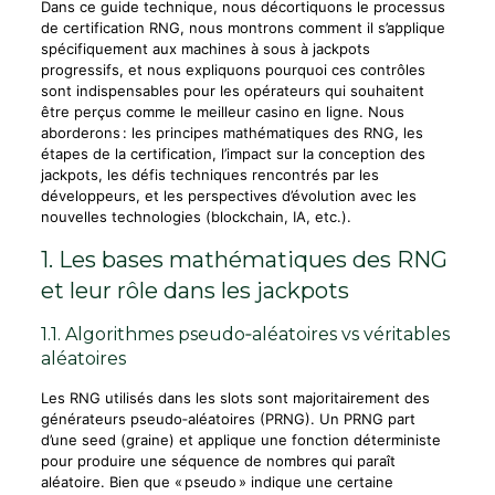
Dans ce guide technique, nous décortiquons le processus
de certification RNG, nous montrons comment il s’applique
spécifiquement aux machines à sous à jackpots
progressifs, et nous expliquons pourquoi ces contrôles
sont indispensables pour les opérateurs qui souhaitent
être perçus comme le meilleur casino en ligne. Nous
aborderons : les principes mathématiques des RNG, les
étapes de la certification, l’impact sur la conception des
jackpots, les défis techniques rencontrés par les
développeurs, et les perspectives d’évolution avec les
nouvelles technologies (blockchain, IA, etc.).
1. Les bases mathématiques des RNG
et leur rôle dans les jackpots
1.1. Algorithmes pseudo‑aléatoires vs véritables
aléatoires
Les RNG utilisés dans les slots sont majoritairement des
générateurs pseudo‑aléatoires (PRNG). Un PRNG part
d’une seed (graine) et applique une fonction déterministe
pour produire une séquence de nombres qui paraît
aléatoire. Bien que « pseudo » indique une certaine