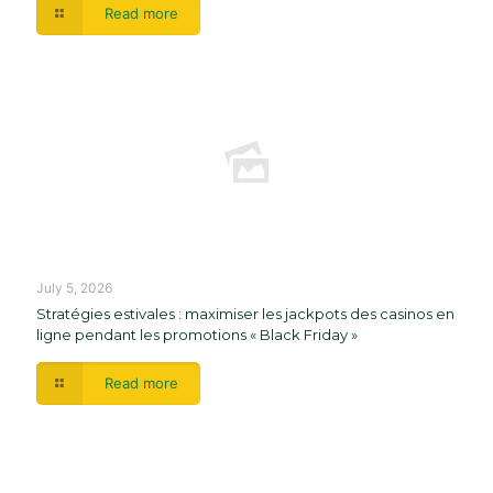
Read more
July 5, 2026
Stratégies estivales : maximiser les jackpots des casinos en
ligne pendant les promotions « Black Friday »
Read more