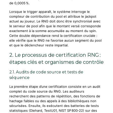
de 0,0005 %.
Lorsque le trigger apparaît, le système interroge le
compteur de contribution du pool et attribue le jackpot
actuel au joueur. Le RNG doit donc être synchronisé avec
le serveur de pool afin que le montant versé corresponde
exactement à la somme accumulée au moment du spin.
Cette double dépendance rend la certification cruciale :
elle vérifie que le RNG ne favorise aucun segment du pool
et que le déclencheur reste impartial.
2. Le processus de certification RNG :
étapes clés et organismes de contrôle
2.1. Audits de code source et tests de
séquence
La première étape d’une certification consiste en un audit
complet du code source du RNG. Les auditeurs
recherchent des patterns de répétition, des fonctions de
hachage faibles ou des appels à des bibliothèques non
sécurisées. Ensuite, ils exécutent des batteries de tests
statistiques (Diehard, TestU01, NIST SP 800‑22) sur des