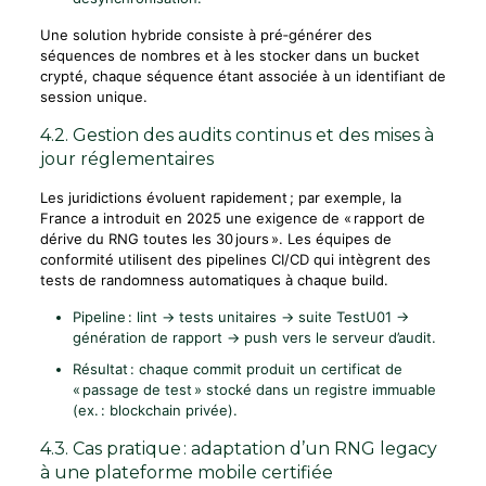
Une solution hybride consiste à pré‑générer des
séquences de nombres et à les stocker dans un bucket
crypté, chaque séquence étant associée à un identifiant de
session unique.
4.2. Gestion des audits continus et des mises à
jour réglementaires
Les juridictions évoluent rapidement ; par exemple, la
France a introduit en 2025 une exigence de « rapport de
dérive du RNG toutes les 30 jours ». Les équipes de
conformité utilisent des pipelines CI/CD qui intègrent des
tests de randomness automatiques à chaque build.
Pipeline : lint → tests unitaires → suite TestU01 →
génération de rapport → push vers le serveur d’audit.
Résultat : chaque commit produit un certificat de
« passage de test » stocké dans un registre immuable
(ex. : blockchain privée).
4.3. Cas pratique : adaptation d’un RNG legacy
à une plateforme mobile certifiée