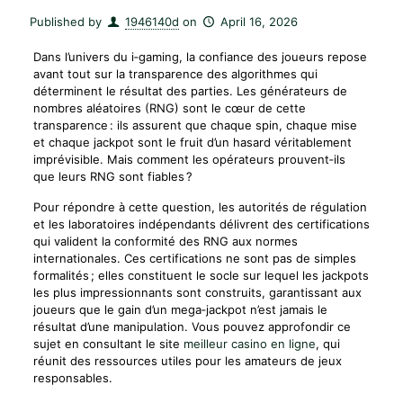
Published by
1946140d
on
April 16, 2026
Dans l’univers du i‑gaming, la confiance des joueurs repose
avant tout sur la transparence des algorithmes qui
déterminent le résultat des parties. Les générateurs de
nombres aléatoires (RNG) sont le cœur de cette
transparence : ils assurent que chaque spin, chaque mise
et chaque jackpot sont le fruit d’un hasard véritablement
imprévisible. Mais comment les opérateurs prouvent‑ils
que leurs RNG sont fiables ?
Pour répondre à cette question, les autorités de régulation
et les laboratoires indépendants délivrent des certifications
qui valident la conformité des RNG aux normes
internationales. Ces certifications ne sont pas de simples
formalités ; elles constituent le socle sur lequel les jackpots
les plus impressionnants sont construits, garantissant aux
joueurs que le gain d’un mega‑jackpot n’est jamais le
résultat d’une manipulation. Vous pouvez approfondir ce
sujet en consultant le site
meilleur casino en ligne
, qui
réunit des ressources utiles pour les amateurs de jeux
responsables.