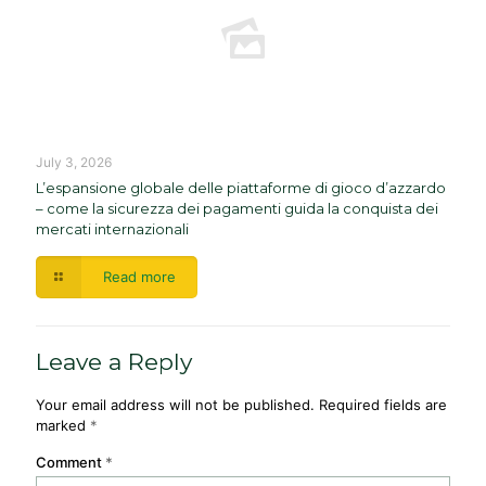
July 3, 2026
L’espansione globale delle piattaforme di gioco d’azzardo
– come la sicurezza dei pagamenti guida la conquista dei
mercati internazionali
Read more
Leave a Reply
Your email address will not be published.
Required fields are
marked
*
Comment
*