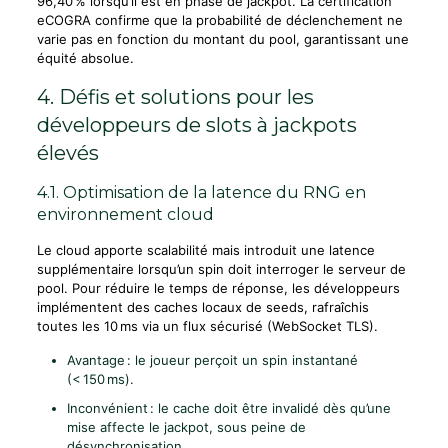
96,40 % lorsqu’il est en phase de jackpot. La certification
eCOGRA confirme que la probabilité de déclenchement ne
varie pas en fonction du montant du pool, garantissant une
équité absolue.
4. Défis et solutions pour les
développeurs de slots à jackpots
élevés
4.1. Optimisation de la latence du RNG en
environnement cloud
Le cloud apporte scalabilité mais introduit une latence
supplémentaire lorsqu’un spin doit interroger le serveur de
pool. Pour réduire le temps de réponse, les développeurs
implémentent des caches locaux de seeds, rafraîchis
toutes les 10 ms via un flux sécurisé (WebSocket TLS).
Avantage : le joueur perçoit un spin instantané
(< 150 ms).
Inconvénient : le cache doit être invalidé dès qu’une
mise affecte le jackpot, sous peine de
désynchronisation.