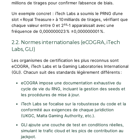
millions de tirages pour confirmer l’absence de biais.
Un exemple concret : iTech Labs a soumis le PRNG d’une
slot « Royal Treasure » à 10 milliards de tirages, vérifiant que
chaque valeur entre 0 et 2³²‑1 apparaissait avec une
fréquence de 0,000000023 % ±0,000000001 %.
2.2. Normes internationales (eCOGRA, iTech
Labs, GLI)
Les organismes de certification les plus reconnus sont
eCOGRA, iTech Labs et la Gaming Laboratories International
(GLI). Chacun suit des standards légèrement différents :
eCOGRA impose une documentation exhaustive du
cycle de vie du RNG, incluant la gestion des seeds et
les procédures de mise à jour.
iTech Labs se focalise sur la robustesse du code et la
conformité aux exigences de chaque juridiction
(UKGC, Malta Gaming Authority, etc.).
GLI ajoute une couche de test en conditions réelles,
simulant le trafic cloud et les pics de contribution au
jackpot.