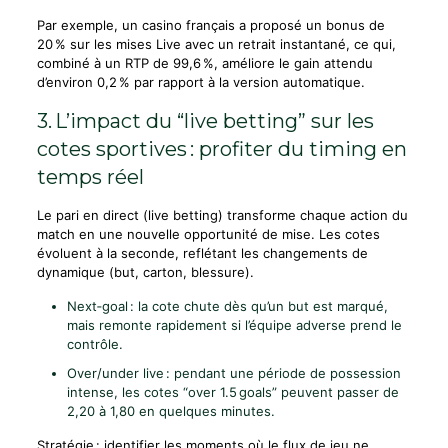
Par exemple, un casino français a proposé un bonus de
20 % sur les mises Live avec un retrait instantané, ce qui,
combiné à un RTP de 99,6 %, améliore le gain attendu
d’environ 0,2 % par rapport à la version automatique.
3. L’impact du “live betting” sur les
cotes sportives : profiter du timing en
temps réel
Le pari en direct (live betting) transforme chaque action du
match en une nouvelle opportunité de mise. Les cotes
évoluent à la seconde, reflétant les changements de
dynamique (but, carton, blessure).
Next‑goal : la cote chute dès qu’un but est marqué,
mais remonte rapidement si l’équipe adverse prend le
contrôle.
Over/under live : pendant une période de possession
intense, les cotes “over 1.5 goals” peuvent passer de
2,20 à 1,80 en quelques minutes.
Stratégie : identifier les moments où le flux de jeu ne