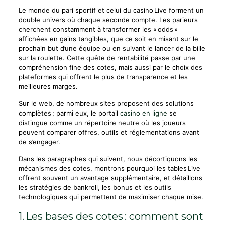
Le monde du pari sportif et celui du casino Live forment un
double univers où chaque seconde compte. Les parieurs
cherchent constamment à transformer les « odds »
affichées en gains tangibles, que ce soit en misant sur le
prochain but d’une équipe ou en suivant le lancer de la bille
sur la roulette. Cette quête de rentabilité passe par une
compréhension fine des cotes, mais aussi par le choix des
plateformes qui offrent le plus de transparence et les
meilleures marges.
Sur le web, de nombreux sites proposent des solutions
complètes ; parmi eux, le portail
casino en ligne
se
distingue comme un répertoire neutre où les joueurs
peuvent comparer offres, outils et réglementations avant
de s’engager.
Dans les paragraphes qui suivent, nous décortiquons les
mécanismes des cotes, montrons pourquoi les tables Live
offrent souvent un avantage supplémentaire, et détaillons
les stratégies de bankroll, les bonus et les outils
technologiques qui permettent de maximiser chaque mise.
1. Les bases des cotes : comment sont