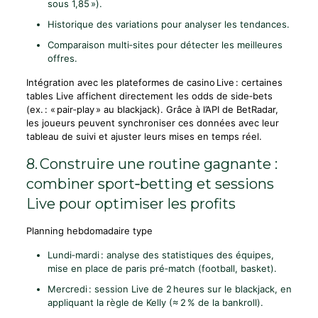
sous 1,85 »).
Historique des variations pour analyser les tendances.
Comparaison multi‑sites pour détecter les meilleures
offres.
Intégration avec les plateformes de casino Live : certaines
tables Live affichent directement les odds de side‑bets
(ex. : « pair‑play » au blackjack). Grâce à l’API de BetRadar,
les joueurs peuvent synchroniser ces données avec leur
tableau de suivi et ajuster leurs mises en temps réel.
8. Construire une routine gagnante :
combiner sport‑betting et sessions
Live pour optimiser les profits
Planning hebdomadaire type
Lundi‑mardi : analyse des statistiques des équipes,
mise en place de paris pré‑match (football, basket).
Mercredi : session Live de 2 heures sur le blackjack, en
appliquant la règle de Kelly (≈ 2 % de la bankroll).