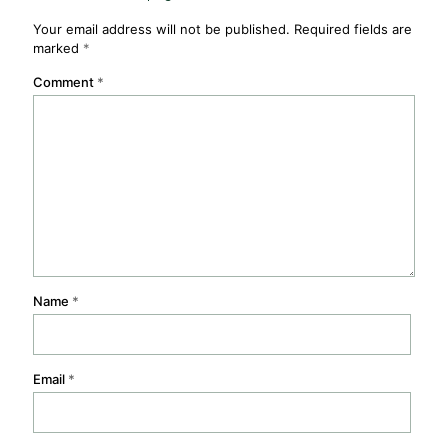
Your email address will not be published.
Required fields are
marked
*
Comment
*
Name
*
Email
*