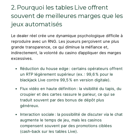
2. Pourquoi les tables Live offrent
souvent de meilleures marges que les
jeux automatisés
Le dealer réel crée une dynamique psychologique difficile à
reproduire avec un RNG. Les joueurs perçoivent une plus
grande transparence, ce qui diminue la méfiance et,
indirectement, la volonté du casino d’appliquer des marges
excessives.
Réduction du house edge : certains opérateurs offrent
un RTP légèrement supérieur (ex. : 99,6 % pour le
blackjack Live contre 99,5 % en version digitale).
Flux vidéo en haute définition : la visibilité du tapis, du
croupier et des cartes rassure le parieur, ce qui se
traduit souvent par des bonus de dépôt plus
généreux.
Interaction sociale : la possibilité de discuter via le chat
augmente le temps de jeu, mais les casinos
compensent souvent par des promotions ciblées
(cash‑back sur les tables Live).