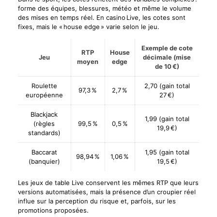
forme des équipes, blessures, météo et même le volume
des mises en temps réel. En casino Live, les cotes sont
fixes, mais le « house edge » varie selon le jeu.
Exemple de cote
RTP
House
Jeu
décimale (mise
moyen
edge
de 10 €)
Roulette
2,70 (gain total
97,3 %
2,7 %
européenne
27 €)
Blackjack
1,99 (gain total
(règles
99,5 %
0,5 %
19,9 €)
standards)
Baccarat
1,95 (gain total
98,94 %
1,06 %
(banquier)
19,5 €)
Les jeux de table Live conservent les mêmes RTP que leurs
versions automatisées, mais la présence d’un croupier réel
influe sur la perception du risque et, parfois, sur les
promotions proposées.