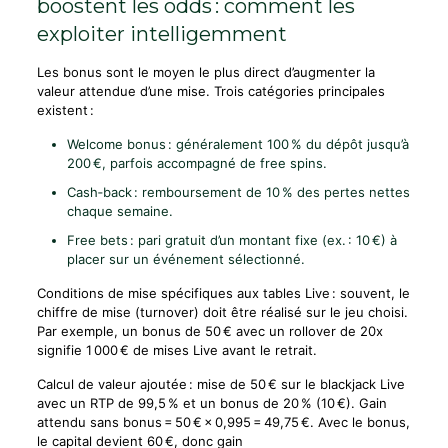
boostent les odds : comment les
exploiter intelligemment
Les bonus sont le moyen le plus direct d’augmenter la
valeur attendue d’une mise. Trois catégories principales
existent :
Welcome bonus : généralement 100 % du dépôt jusqu’à
200 €, parfois accompagné de free spins.
Cash‑back : remboursement de 10 % des pertes nettes
chaque semaine.
Free bets : pari gratuit d’un montant fixe (ex. : 10 €) à
placer sur un événement sélectionné.
Conditions de mise spécifiques aux tables Live : souvent, le
chiffre de mise (turnover) doit être réalisé sur le jeu choisi.
Par exemple, un bonus de 50 € avec un rollover de 20x
signifie 1 000 € de mises Live avant le retrait.
Calcul de valeur ajoutée : mise de 50 € sur le blackjack Live
avec un RTP de 99,5 % et un bonus de 20 % (10 €). Gain
attendu sans bonus = 50 € × 0,995 = 49,75 €. Avec le bonus,
le capital devient 60 €, donc gain