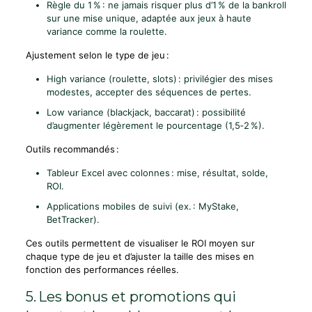
Règle du 1 % : ne jamais risquer plus d’1 % de la bankroll
sur une mise unique, adaptée aux jeux à haute
variance comme la roulette.
Ajustement selon le type de jeu :
High variance (roulette, slots) : privilégier des mises
modestes, accepter des séquences de pertes.
Low variance (blackjack, baccarat) : possibilité
d’augmenter légèrement le pourcentage (1,5‑2 %).
Outils recommandés :
Tableur Excel avec colonnes : mise, résultat, solde,
ROI.
Applications mobiles de suivi (ex. : MyStake,
BetTracker).
Ces outils permettent de visualiser le ROI moyen sur
chaque type de jeu et d’ajuster la taille des mises en
fonction des performances réelles.
5. Les bonus et promotions qui