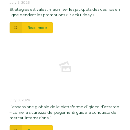
July 5, 2026
Stratégies estivales : maximiser les jackpots des casinos en
ligne pendant les promotions « Black Friday »
Read more
July 3, 2026
L’espansione globale delle piattaforme di gioco d’azzardo
– come la sicurezza dei pagamenti guida la conquista dei
mercati internazionali