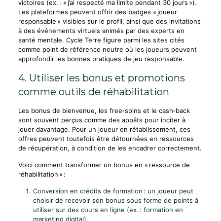
victoires (ex. : « j’ai respecté ma limite pendant 30 jours »).
Les plateformes peuvent offrir des badges « joueur
responsable » visibles sur le profil, ainsi que des invitations
à des événements virtuels animés par des experts en
santé mentale. Cycle Terre figure parmi les sites cités
comme point de référence neutre où les joueurs peuvent
approfondir les bonnes pratiques de jeu responsable.
4. Utiliser les bonus et promotions
comme outils de réhabilitation
Les bonus de bienvenue, les free‑spins et le cash‑back
sont souvent perçus comme des appâts pour inciter à
jouer davantage. Pour un joueur en rétablissement, ces
offres peuvent toutefois être détournées en ressources
de récupération, à condition de les encadrer correctement.
Voici comment transformer un bonus en « ressource de
réhabilitation » :
Conversion en crédits de formation : un joueur peut
choisir de recevoir son bonus sous forme de points à
utiliser sur des cours en ligne (ex. : formation en
marketing digital).