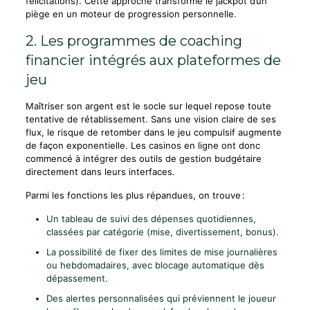
félicitations). Cette approche transforme le jackpot d’un
piège en un moteur de progression personnelle.
2. Les programmes de coaching
financier intégrés aux plateformes de
jeu
Maîtriser son argent est le socle sur lequel repose toute
tentative de rétablissement. Sans une vision claire de ses
flux, le risque de retomber dans le jeu compulsif augmente
de façon exponentielle. Les casinos en ligne ont donc
commencé à intégrer des outils de gestion budgétaire
directement dans leurs interfaces.
Parmi les fonctions les plus répandues, on trouve :
Un tableau de suivi des dépenses quotidiennes,
classées par catégorie (mise, divertissement, bonus).
La possibilité de fixer des limites de mise journalières
ou hebdomadaires, avec blocage automatique dès
dépassement.
Des alertes personnalisées qui préviennent le joueur