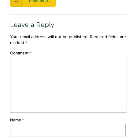
Read more
Leave a Reply
Your email address will not be published.
Required fields are
marked
*
Comment
*
Name
*