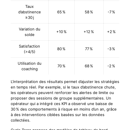
Taux
d’abstinence
65 %
58 %
-7 %
≥30 j
Variation du
+10 %
+12 %
+2 %
solde
Satisfaction
80 %
77 %
-3 %
(>4/5)
Utilisation du
70 %
68 %
-2 %
coaching
L’interprétation des résultats permet d’ajuster les stratégies
en temps réel. Par exemple, si le taux d’abstinence chute,
les opérateurs peuvent renforcer les alertes de limite ou
proposer des sessions de groupe supplémentaires. Un
opérateur qui a intégré ces KPI a observé une baisse de
30 % des comportements à risque en moins d’un an, grâce
à des interventions ciblées basées sur les données
collectées.