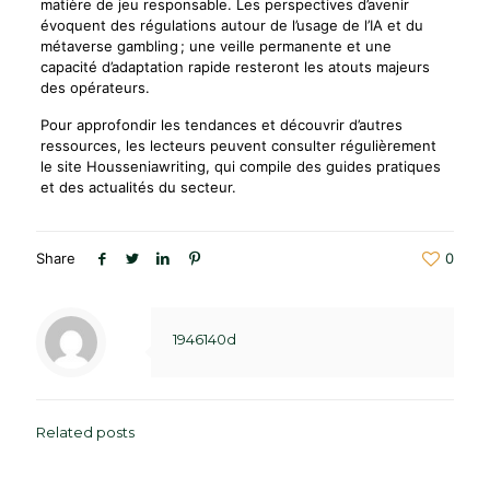
matière de jeu responsable. Les perspectives d’avenir
évoquent des régulations autour de l’usage de l’IA et du
métaverse gambling ; une veille permanente et une
capacité d’adaptation rapide resteront les atouts majeurs
des opérateurs.
Pour approfondir les tendances et découvrir d’autres
ressources, les lecteurs peuvent consulter régulièrement
le site Housseniawriting, qui compile des guides pratiques
et des actualités du secteur.
Share
0
1946140d
Related posts