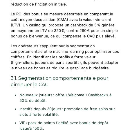
réduction de l’incitation initiale.
Le ROI des bonus se mesure désormais en comparant le
coût moyen d’acquisition (CMA) avec la valeur vie client
(LTV). Un casino qui propose un cashback de 5 % génère
en moyenne un LTV de 320 €, contre 260 € pour un simple
bonus de bienvenue, ce qui compense le CAC plus élevé.
Les opérateurs s’appuient sur la segmentation
comportementale et le machine learning pour optimiser ces
chiffres. En identifiant les profils à forte valeur
(high‑rollers, joueurs de paris sportifs), ils peuvent adapter
le niveau de bonus et réduire le gaspillage budgétaire.
3.1. Segmentation comportementale pour
diminuer le CAC
Nouveaux joueurs : offre « Welcome + Cashback » à
50 % du dépôt.
Inactifs depuis 30 jours : promotion de free spins sur
slots à forte volatilité.
VIP : pack de points fidélité avec bonus de dépôt
jusqu’à 150 %.