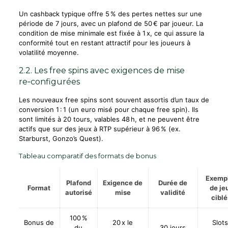
Un cashback typique offre 5 % des pertes nettes sur une
période de 7 jours, avec un plafond de 50 € par joueur. La
condition de mise minimale est fixée à 1 x, ce qui assure la
conformité tout en restant attractif pour les joueurs à
volatilité moyenne.
2.2. Les free spins avec exigences de mise
re‑configurées
Les nouveaux free spins sont souvent assortis d’un taux de
conversion 1 : 1 (un euro misé pour chaque free spin). Ils
sont limités à 20 tours, valables 48 h, et ne peuvent être
actifs que sur des jeux à RTP supérieur à 96 % (ex.
Starburst, Gonzo’s Quest).
Tableau comparatif des formats de bonus
Exemp
Plafond
Exigence de
Durée de
Format
de je
autorisé
mise
validité
ciblé
100 %
Bonus de
20 x le
Slots
du
30 jours