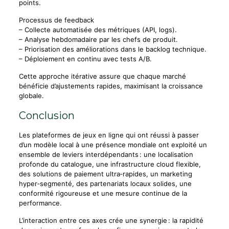
points.
Processus de feedback
– Collecte automatisée des métriques (API, logs).
– Analyse hebdomadaire par les chefs de produit.
– Priorisation des améliorations dans le backlog technique.
– Déploiement en continu avec tests A/B.
Cette approche itérative assure que chaque marché
bénéficie d’ajustements rapides, maximisant la croissance
globale.
Conclusion
Les plateformes de jeux en ligne qui ont réussi à passer
d’un modèle local à une présence mondiale ont exploité un
ensemble de leviers interdépendants : une localisation
profonde du catalogue, une infrastructure cloud flexible,
des solutions de paiement ultra‑rapides, un marketing
hyper‑segmenté, des partenariats locaux solides, une
conformité rigoureuse et une mesure continue de la
performance.
L’interaction entre ces axes crée une synergie : la rapidité