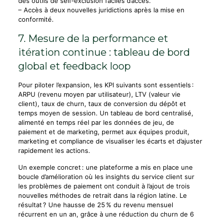
des outils de self‑exclusion faciles d’accès.
– Accès à deux nouvelles juridictions après la mise en
conformité.
7. Mesure de la performance et
itération continue : tableau de bord
global et feedback loop
Pour piloter l’expansion, les KPI suivants sont essentiels :
ARPU (revenu moyen par utilisateur), LTV (valeur vie
client), taux de churn, taux de conversion du dépôt et
temps moyen de session. Un tableau de bord centralisé,
alimenté en temps réel par les données de jeu, de
paiement et de marketing, permet aux équipes produit,
marketing et compliance de visualiser les écarts et d’ajuster
rapidement les actions.
Un exemple concret : une plateforme a mis en place une
boucle d’amélioration où les insights du service client sur
les problèmes de paiement ont conduit à l’ajout de trois
nouvelles méthodes de retrait dans la région latine. Le
résultat ? Une hausse de 25 % du revenu mensuel
récurrent en un an, grâce à une réduction du churn de 6