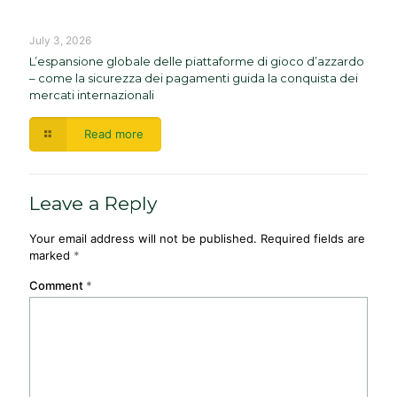
July 3, 2026
L’espansione globale delle piattaforme di gioco d’azzardo
– come la sicurezza dei pagamenti guida la conquista dei
mercati internazionali
Read more
Leave a Reply
Your email address will not be published.
Required fields are
marked
*
Comment
*