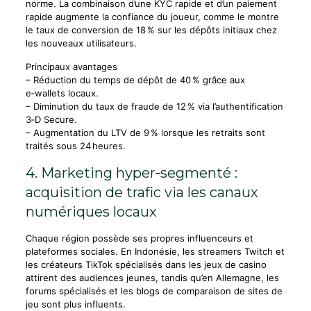
norme. La combinaison d’une KYC rapide et d’un paiement
rapide augmente la confiance du joueur, comme le montre
le taux de conversion de 18 % sur les dépôts initiaux chez
les nouveaux utilisateurs.
Principaux avantages
– Réduction du temps de dépôt de 40 % grâce aux
e‑wallets locaux.
– Diminution du taux de fraude de 12 % via l’authentification
3‑D Secure.
– Augmentation du LTV de 9 % lorsque les retraits sont
traités sous 24 heures.
4. Marketing hyper‑segmenté :
acquisition de trafic via les canaux
numériques locaux
Chaque région possède ses propres influenceurs et
plateformes sociales. En Indonésie, les streamers Twitch et
les créateurs TikTok spécialisés dans les jeux de casino
attirent des audiences jeunes, tandis qu’en Allemagne, les
forums spécialisés et les blogs de comparaison de sites de
jeu sont plus influents.