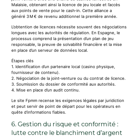
Malaisie, obtenant ainsi la licence de jeu locale et l’accès
aux points de vente pour le cash‑in. Cette alliance a
généré 3 M € de revenu additionnel la première année.
L’obtention de licences nécessite souvent des négociations
longues avec les autorités de régulation. En Espagne, le
processus comprend la présentation d’un plan de jeu
responsable, la preuve de solvabilité financière et la mise
en place d’un serveur de données local.
Étapes clés
1. Identification d’un partenaire local (casino physique,
fournisseur de contenu).
2. Négociation de la joint‑venture ou du contrat de licence.
3. Soumission du dossier de conformité aux autorités.
4. Mise en place d’un audit continu.
Le site Fpmm recense les exigences légales par juridiction
et peut servir de point de départ pour les opérateurs en
quête d’informations fiables.
6. Gestion du risque et conformité :
lutte contre le blanchiment d’argent