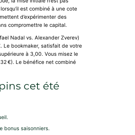
ue, la mise initiale n’est pas
lorsqu’il est combiné à une cote
permettent d’expérimenter des
ans compromettre le capital.
afael Nadal vs. Alexander Zverev)
€. Le bookmaker, satisfait de votre
 supérieure à 3,00. Vous misez le
= 32 €). Le bénéfice net combiné
pins cet été
eil.
de bonus saisonniers.