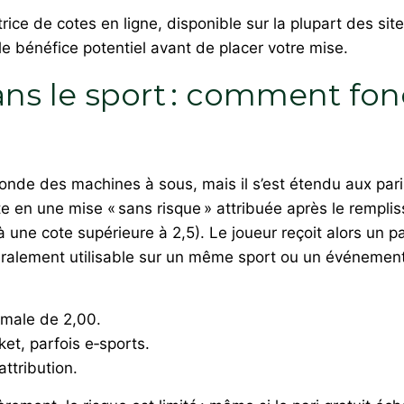
trice de cotes en ligne, disponible sur la plupart des sit
le bénéfice potentiel avant de placer votre mise.
ans le sport : comment fon
onde des machines à sous, mais il s’est étendu aux pari
te en une mise « sans risque » attribuée après le rempli
ne cote supérieure à 2,5). Le joueur reçoit alors un par
éralement utilisable sur un même sport ou un événement 
imale de 2,00.
sket, parfois e‑sports.
attribution.