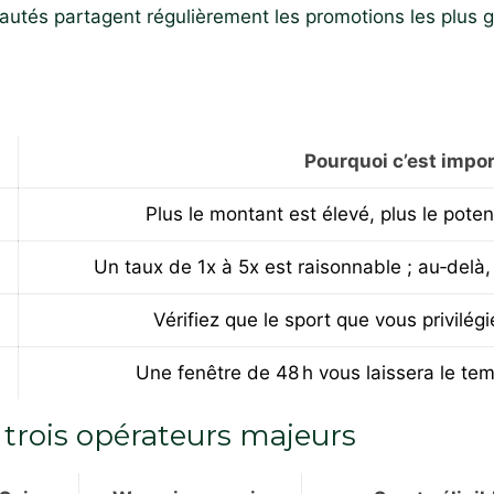
utés partagent régulièrement les promotions les plus g
Pourquoi c’est impo
Plus le montant est élevé, plus le pote
Un taux de 1x à 5x est raisonnable ; au‑delà, 
Vérifiez que le sport que vous privilégie
Une fenêtre de 48 h vous laissera le tem
 trois opérateurs majeurs