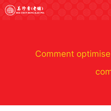
Comment optimiser 
com