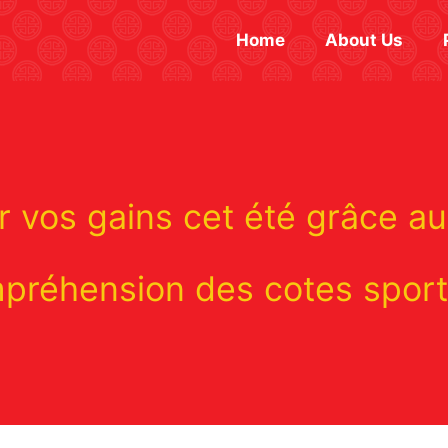
Home
About Us
vos gains cet été grâce aux
préhension des cotes sport