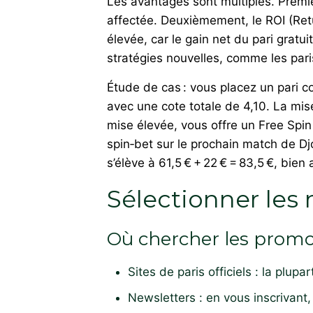
Les avantages sont multiples. Première
affectée. Deuxièmement, le ROI (Retu
élevée, car le gain net du pari gratui
stratégies nouvelles, comme les pari
Étude de cas : vous placez un pari c
avec une cote totale de 4,10. La mise
mise élevée, vous offre un Free Spin
spin‑bet sur le prochain match de Dj
s’élève à 61,5 € + 22 € = 83,5 €, bien a
Sélectionner les 
Où chercher les promo
Sites de paris officiels : la plupa
Newsletters : en vous inscrivant