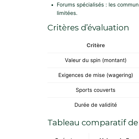
Forums spécialisés : les communa
limitées.
Critères d’évaluation
Critère
Valeur du spin (montant)
Exigences de mise (wagering)
Sports couverts
Durée de validité
Tableau comparatif de