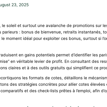
ugust 23, 2025
bre, le soleil et surtout une avalanche de promotions sur 
les parieurs : bonus de bienvenue, retraits instantanés, t
le moment idéal pour exploiter ces bonus, surtout si l’on
uisent en gains potentiels permet d’identifier les pari
ise” en véritable levier de profit. En consultant des r
ns claires et à des outils gratuits qui simplifient ce pr
écortiquons les formats de cotes, détaillons le mécanis
ntons des stratégies concrètes pour allier cotes élevées
comparatifs et des check‑lists prêtes à l’emploi, afin d