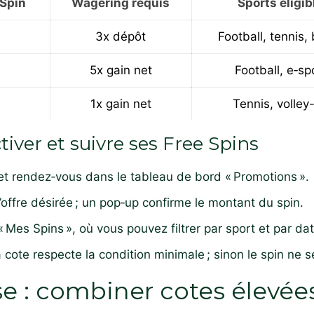
 Spin
Wagering requis
Sports éligib
3x dépôt
Football, tennis,
5x gain net
Football, e‑sp
1x gain net
Tennis, volley-
iver et suivre ses Free Spins
t rendez‑vous dans le tableau de bord « Promotions ».
l’offre désirée ; un pop‑up confirme le montant du spin.
 Mes Spins », où vous pouvez filtrer par sport et par dat
a cote respecte la condition minimale ; sinon le spin ne 
e : combiner cotes élevées