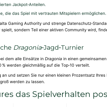
ierten Jackpot‑Anteilen.
e, die das Spiel mit vertrauten Mitspielern ermöglichen.
Malta Gaming Authority und strenge Datenschutz‑Standa
 spielt, sondern Teil einer aktiven Community wird, fin
liche
Dragonia
‑Jagd‑Turnier
bei dem alle Einsätze in
Dragonia
in einen gemeinsamen 
0 % werden gleichmäßig auf die Top‑10 verteilt.
g an und setzen Sie nur einen kleinen Prozentsatz Ihres 
groß werden zu lassen.
res das Spielverhalten pos