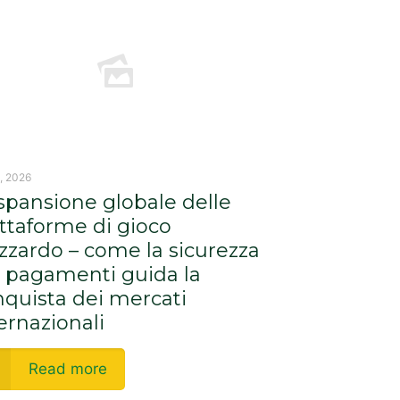
, 2026
spansione globale delle
ttaforme di gioco
zzardo – come la sicurezza
i pagamenti guida la
quista dei mercati
ernazionali
Read more