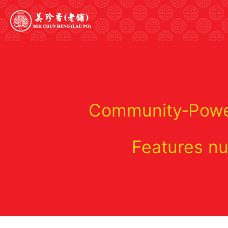
Community‑Power
Features nu