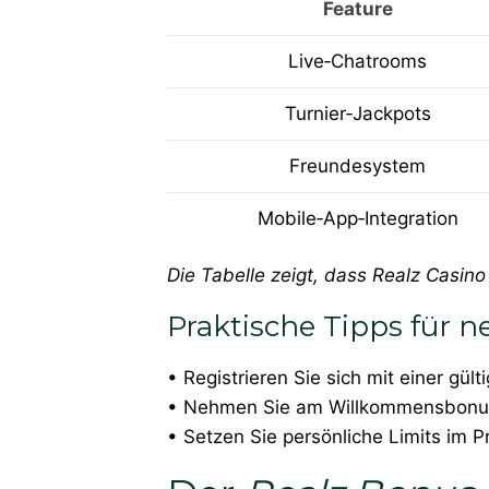
Feature
Live‑Chatrooms
Turnier‑Jackpots
Freundesystem
Mobile‑App‑Integration
Die Tabelle zeigt, dass Realz Casin
Praktische Tipps für n
• Registrieren Sie sich mit einer gü
• Nehmen Sie am Willkommensbonus te
• Setzen Sie persönliche Limits im P