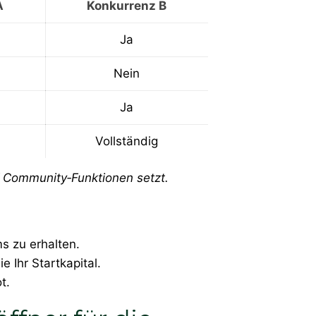
A
Konkurrenz B
Ja
)
Nein
Ja
Vollständig
f Community‑Funktionen setzt.
s zu erhalten.
 Ihr Startkapital.
t.