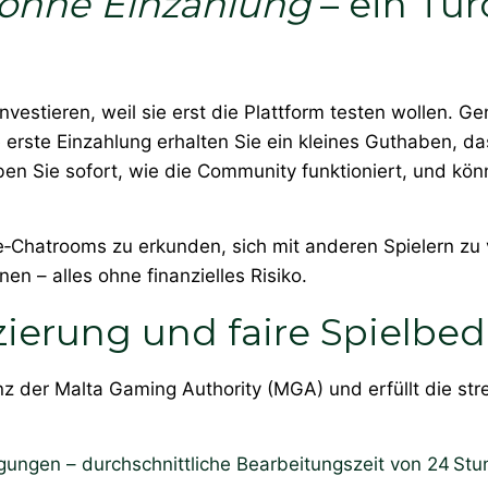
 ohne Einzahlung
– ein Tür
investieren, weil sie erst die Plattform testen wollen. 
 erste Einzahlung erhalten Sie ein kleines Guthaben, da
ben Sie sofort, wie die Community funktioniert, und kön
ve‑Chatrooms zu erkunden, sich mit anderen Spielern zu
n – alles ohne finanzielles Risiko.
nzierung und faire Spielb
enz der Malta Gaming Authority (MGA) und erfüllt die s
ungen – durchschnittliche Bearbeitungszeit von 24 Stu