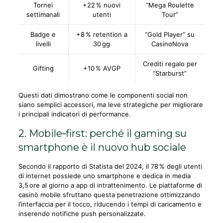
Tornei
+22 % nuovi
“Mega Roulette
settimanali
utenti
Tour”
Badge e
+8 % retention a
“Gold Player” su
livelli
30 gg
CasinoNova
Crediti regalo per
Gifting
+10 % AVGP
“Starburst”
Questi dati dimostrano come le componenti social non
siano semplici accessori, ma leve strategiche per migliorare
i principali indicatori di performance.
2. Mobile‑first: perché il gaming su
smartphone è il nuovo hub sociale
Secondo il rapporto di Statista del 2024, il 78 % degli utenti
di internet possiede uno smartphone e dedica in media
3,5 ore al giorno a app di intrattenimento. Le piattaforme di
casinò mobile sfruttano questa penetrazione ottimizzando
l’interfaccia per il tocco, riducendo i tempi di caricamento e
inserendo notifiche push personalizzate.