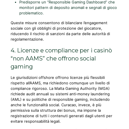
Predisporre un “Responsible Gaming Dashboard” che
monitori pattern di deposito anomali e segnali di gioco
problematico.
Queste misure consentono di bilanciare l’engagement
sociale con gli obblighi di protezione del giocatore,
riducendo il rischio di sanzioni da parte delle autorità di
regolamentazione.
4. Licenze e compliance per i casinò
“non AAMS” che offrono social
gaming
Le giurisdizioni offshore offrono licenze più flessibili
rispetto all’AAMS, ma richiedono comunque un livello di
compliance rigoroso. La Malta Gaming Authority (MGA)
richiede audit annuali su sistemi anti‑money laundering
(AML) e su politiche di responsible gaming, includendo
anche le funzionalità social. Curacao, invece, è più
permissiva sulla struttura dei bonus, ma impone la
registrazione di tutti i contenuti generati dagli utenti per
evitare responsabilità legali.