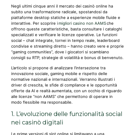
Negli ultimi cinque anni il mercato dei casinò online ha
subito una trasformazione radicale, spostandosi da
piattaforme desktop statiche a esperienze mobile fluide e
interattive. Per scoprire i
migliori casino non AAMS
che
offrono queste caratteristiche, basta consultare i cataloghi
specializzati e verificare le licenze operative. Le funzioni
social – chat integrate, tornei in tempo reale, leaderboard
condivise e streaming diretto – hanno creato vere e proprie
“gaming communities”, dove i giocatori si scambiano
consigli su RTP, strategie di volatilità e bonus di benvenuto.
L’articolo si propone di analizzare l’intersezione tra
innovazione sociale, gaming mobile e rispetto delle
normative nazionali e internazionali. Verranno illustrati i
driver di crescita, le sfide di compliance e le opportunità
offerte da AI e realtà aumentata, con un occhio di riguardo
alle licenze “non AAMS” che permettono di operare in
modo flessibile ma responsabile.
1. L’evoluzione delle funzionalità social
nei casinò digitali
Le prime versioni di slot online si limitavano a una