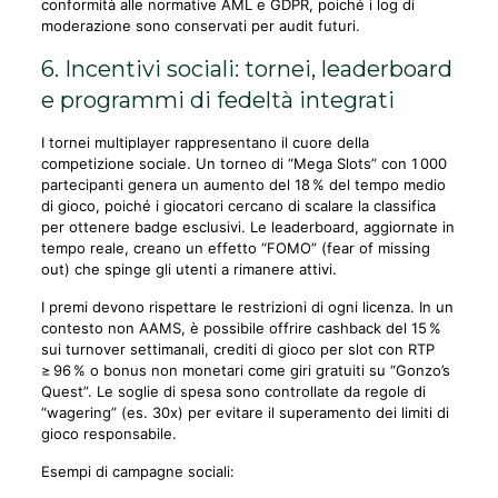
conformità alle normative AML e GDPR, poiché i log di
moderazione sono conservati per audit futuri.
6. Incentivi sociali: tornei, leaderboard
e programmi di fedeltà integrati
I tornei multiplayer rappresentano il cuore della
competizione sociale. Un torneo di “Mega Slots” con 1 000
partecipanti genera un aumento del 18 % del tempo medio
di gioco, poiché i giocatori cercano di scalare la classifica
per ottenere badge esclusivi. Le leaderboard, aggiornate in
tempo reale, creano un effetto “FOMO” (fear of missing
out) che spinge gli utenti a rimanere attivi.
I premi devono rispettare le restrizioni di ogni licenza. In un
contesto non AAMS, è possibile offrire cashback del 15 %
sui turnover settimanali, crediti di gioco per slot con RTP
≥ 96 % o bonus non monetari come giri gratuiti su “Gonzo’s
Quest”. Le soglie di spesa sono controllate da regole di
“wagering” (es. 30x) per evitare il superamento dei limiti di
gioco responsabile.
Esempi di campagne sociali: