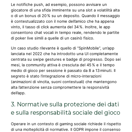
Le notifiche push, ad esempio, possono avvisare un
giocatore di una sfida imminente su una slot a volatilità alta
o di un bonus di 20 % su un deposito. Quando il messaggio
è contestualizzato con il nome dell’amico che ha appena
vinto, il tasso di click aumenta del 34 %. Inoltre, le app
consentono chat vocali in tempo reale, rendendo le partite
di poker live simili a quelle di un casinò fisico.
Un caso studio rilevante è quello di “SpinMobile”, un’app
lanciata nel 2022 che ha introdotto una UI completamente
centrata su swipe gestures e badge di progresso. Dopo sei
mesi, la community attiva è cresciuta del 45 % e il tempo
medio di gioco per sessione è passato da 8 a 13 minuti. Il
segreto è stato l’integrazione di micro‑interazioni
(animazioni di vincita, suoni contestuali) che mantengono
alta l’attenzione senza compromettere la responsività
dell’app.
3. Normative sulla protezione dei dati
e sulla responsabilità sociale del gioco
Operare in un contesto di gaming sociale richiede il rispetto
di una molteplicità di normative. Il GDPR impone il consenso