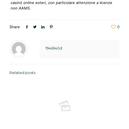
casinò online esteri, con particolare attenzione a licenze
non AAMS.
Share
0
1946140d
Related posts