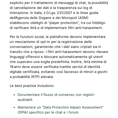
esplicito per il trattamento di messaggi di chat, la possibilità
di cancellazione dei dati e la trasparenza sui log di
interazione. In Italia, il D.Lgs. 231/2007 e le linee guida
dell’Agenzia delle Dogane e dei Monopoli (ADM)
stabiliscono obblighi di “player protection”, tra cui l’obbligo
di verificare l’età e di implementare filtri anti‑harassment.
Per le funzioni social, le piattaforme devono implementare
un meccanismo di opt‑in per la registrazione delle
conversazioni, garantendo che i dati siano criptati sia in
transito che a riposo. I filtri anti‑harassment devono rilevare
linguaggi offensivi e bloccare automaticamente gli utenti
che superano una soglia predefinita. Inoltre, l’età minima di
18 anni deve essere verificata tramite servizi di identità
digitale certificata, evitando così l’accesso di minori a giochi
a probabilità (RTP) elevata.
Le best practice includono:
Documentare il flusso di consenso con registri
auditabili.
Mantenere un “Data Protection Impact Assessment”
(DPIA) specifico per le chat e i forum.