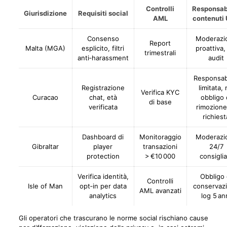
Controlli
Responsabi
Giurisdizione
Requisiti social
AML
contenuti
Consenso
Moderazi
Report
Malta (MGA)
esplicito, filtri
proattiva,
trimestrali
anti‑harassment
audit
Responsabi
Registrazione
limitata,
Verifica KYC
Curacao
chat, età
obbligo 
di base
verificata
rimozione
richiest
Dashboard di
Monitoraggio
Moderazi
Gibraltar
player
transazioni
24/7
protection
> €10 000
consiglia
Verifica identità,
Obbligo 
Controlli
Isle of Man
opt‑in per data
conservaz
AML avanzati
analytics
log 5 an
Gli operatori che trascurano le norme social rischiano cause