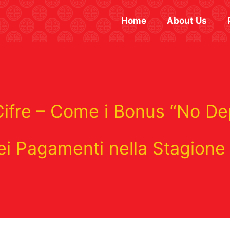
Home
About Us
Cifre – Come i Bonus “No De
ei Pagamenti nella Stagione