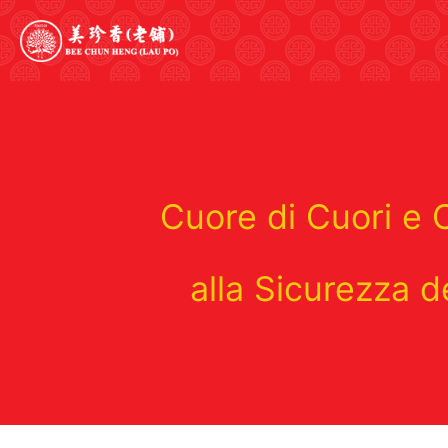
Cuore di Cuori e 
alla Sicurezza d