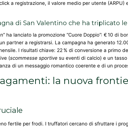
click a registrazione, il valore medio per utente (ARPU) 
gna di San Valentino che ha triplicato le
in” ha lanciato la promozione “Cuore Doppio”: € 10 di b
va un partner a registrarsi. La campagna ha generato 12.0
ensile. I risultati chiave: 22 % di conversione a primo d
ive (
scommesse sportive
su eventi di calcio) e un tasso
tanza di un messaggio romantico coerente e di un proces
pagamenti: la nuova fronti
ruciale
o fertile per frodi. I truffatori cercano di sfruttare i pro