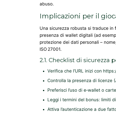
abuso.
Implicazioni per il gio
Una sicurezza robusta si traduce in f
presenza di wallet digitali (ad esempio
protezione dei dati personali – nome,
ISO 27001.
2.1. Checklist di sicurezza
Verifica che l’URL inizi con https
Controlla la presenza di licenze 
Preferisci l’uso di e‑wallet o cart
Leggi i termini del bonus: limiti 
Attiva l’autenticazione a due fatto