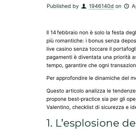
Published by
1946140d
on
A
Il 14 febbraio non è solo la festa deg
più romantiche: i bonus senza deposi
live casino senza toccare il portafog
pagamenti è diventata una priorità ass
tempo, garantire che ogni transazione
Per approfondire le dinamiche del me
Questo articolo analizza le tendenze
propone best‑practice sia per gli op
Valentino, checklist di sicurezza e i
1. L’esplosione d