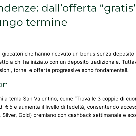
ndenze: dall’offerta “gratis”
lungo termine
 i giocatori che hanno ricevuto un bonus senza deposito 
etto a chi ha iniziato con un deposito tradizionale. Tutta
sioni, tornei e offerte progressive sono fondamentali.
on
ni a tema San Valentino, come “Trova le 3 coppie di cuor
 € 5 e aumenta il livello di fedeltà, consentendo accessi
onze, Silver, Gold) premiano con cashback settimanale e 