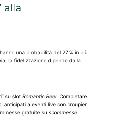
 alla
hanno una probabilità del 27 % in più
via, la fidelizzazione dipende dalla
i” su slot
Romantic Reel
. Completare
 anticipati a eventi live con croupier
scommesse gratuite su
scommesse