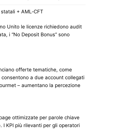
 statali + AML‑CFT
o Unito le licenze richiedono audit
tata, i “No Deposit Bonus” sono
anciano offerte tematiche, come
e consentono a due account collegati
e gourmet – aumentano la percezione
g page ottimizzate per parole chiave
 I KPI più rilevanti per gli operatori