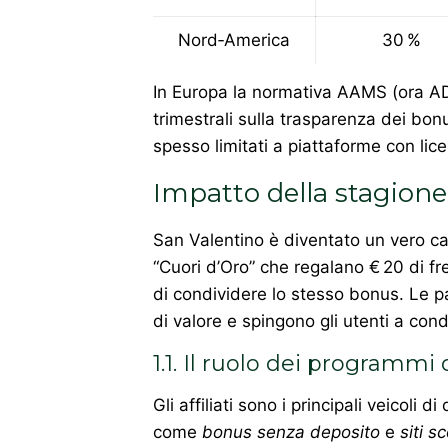
Nord‑America
30 %
In Europa la normativa AAMS (ora ADM
trimestrali sulla trasparenza dei bon
spesso limitati a piattaforme con lice
Impatto della stagione
San Valentino è diventato un vero ca
“Cuori d’Oro” che regalano € 20 di f
di condividere lo stesso bonus. Le pa
di valore e spingono gli utenti a condi
1.1. Il ruolo dei programmi d
Gli affiliati sono i principali veicol
come
bonus senza deposito
e
siti 