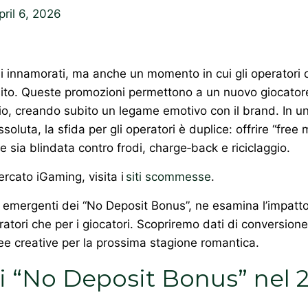
pril 6, 2026
li innamorati, ma anche un momento in cui gli operatori di
to. Queste promozioni permettono a un nuovo giocatore 
lio, creando subito un legame emotivo con il brand. In un
oluta, la sfida per gli operatori è duplice: offrire “free 
 sia blindata contro frodi, charge‑back e riciclaggio.
rcato iGaming, visita i
siti scommesse
.
 emergenti dei “No Deposit Bonus”, ne esamina l’impatto
eratori che per i giocatori. Scopriremo dati di conversi
dee creative per la prossima stagione romantica.
ei “No Deposit Bonus” nel 