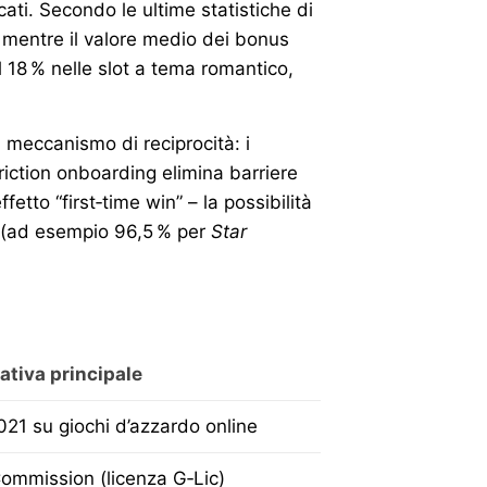
ati. Secondo le ultime statistiche di
, mentre il valore medio dei bonus
l 18 % nelle slot a tema romantico,
il meccanismo di reciprocità: i
friction onboarding elimina barriere
fetto “first‑time win” – la possibilità
o (ad esempio 96,5 % per
Star
tiva principale
1 su giochi d’azzardo online
mmission (licenza G‑Lic)