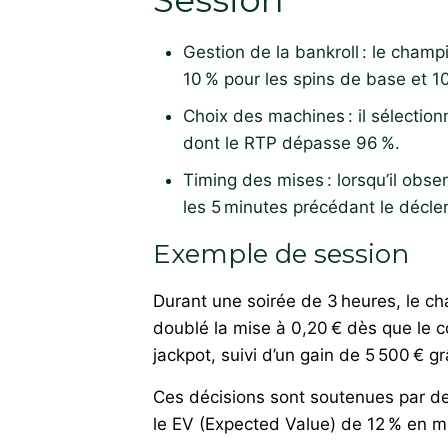
Session
Gestion de la bankroll : le champ
10 % pour les spins de base et 10
Choix des machines : il sélectionn
dont le RTP dépasse 96 %.
Timing des mises : lorsqu’il obs
les 5 minutes précédant le décle
Exemple de session
Durant une soirée de 3 heures, le cha
doublé la mise à 0,20 € dès que le co
jackpot, suivi d’un gain de 5 500 € g
Ces décisions sont soutenues par de
le EV (Expected Value) de 12 % en 