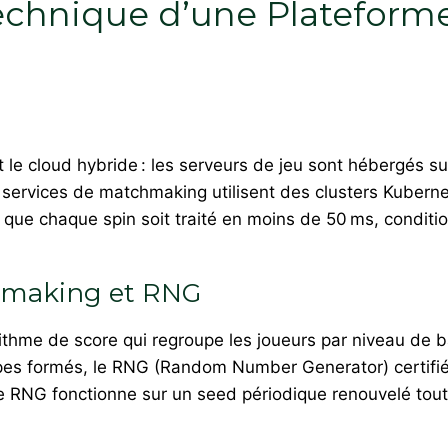
Technique d’une Plateform
 le cloud hybride : les serveurs de jeu sont hébergés su
 services de matchmaking utilisent des clusters Kubern
t que chaque spin soit traité en moins de 50 ms, conditi
hmaking et RNG
hme de score qui regroupe les joueurs par niveau de bank
oupes formés, le RNG (Random Number Generator) certi
e. Le RNG fonctionne sur un seed périodique renouvelé t