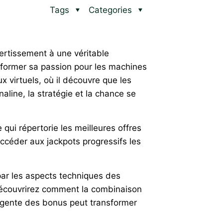
Tags
Categories
vertissement à une véritable
nsformer sa passion pour les machines
 virtuels, où il découvre que les
naline, la stratégie et la chance se
 qui répertorie les meilleures offres
accéder aux jackpots progressifs les
 par les aspects techniques des
 découvrirez comment la combinaison
elligente des bonus peut transformer