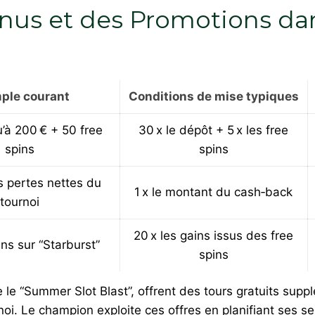
onus et des Promotions da
ple courant
Conditions de mise typiques
’à 200 € + 50 free
30 x le dépôt + 5 x les free
spins
spins
s pertes nettes du
1 x le montant du cash‑back
tournoi
20 x les gains issus des free
ins sur “Starburst”
spins
e “Summer Slot Blast”, offrent des tours gratuits supplé
oi. Le champion exploite ces offres en planifiant ses s