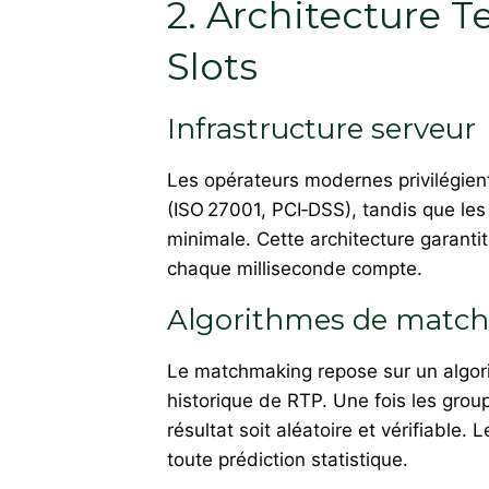
2. Architecture 
Slots
Infrastructure serveur
Les opérateurs modernes privilégient
(ISO 27001, PCI‑DSS), tandis que les
minimale. Cette architecture garanti
chaque milliseconde compte.
Algorithmes de matc
Le matchmaking repose sur un algorit
historique de RTP. Une fois les gr
résultat soit aléatoire et vérifiabl
toute prédiction statistique.