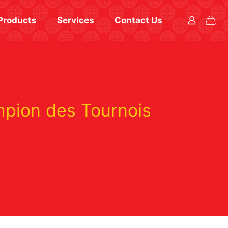
Products
Services
Contact Us
mpion des Tournois