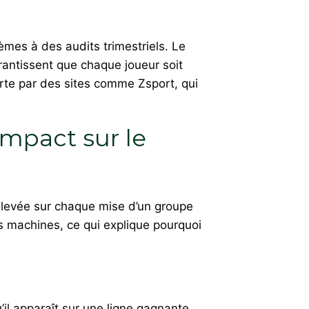
èmes à des audits trimestriels. Le
antissent que chaque joueur soit
erte par des sites comme Zsport, qui
Impact sur le
rélevée sur chaque mise d’un groupe
s machines, ce qui explique pourquoi
il apparaît sur une ligne gagnante,