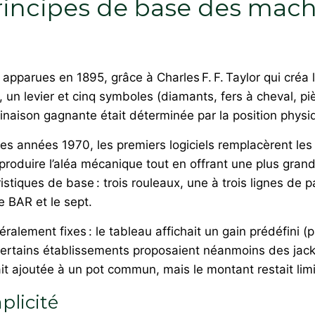
principes de base des mac
parues en 1895, grâce à Charles F. F. Taylor qui créa le 
n levier et cinq symboles (diamants, fers à cheval, pièces
binaison gagnante était déterminée par la position phys
 les années 1970, les premiers logiciels remplacèrent le
roduire l’aléa mécanique tout en offrant une plus grande
istiques de base : trois rouleaux, une à trois lignes de
 BAR et le sept.
ralement fixes : le tableau affichait un gain prédéfini (
ertains établissements proposaient néanmoins des jackp
t ajoutée à un pot commun, mais le montant restait limité
plicité