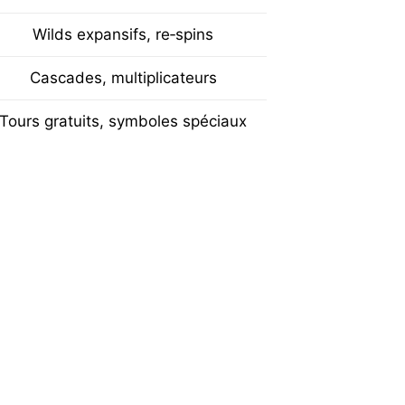
Wilds expansifs, re‑spins
Cascades, multiplicateurs
Tours gratuits, symboles spéciaux