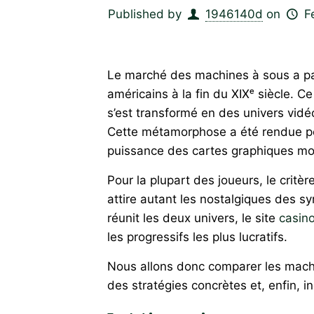
Published by
1946140d
on
F
Le marché des machines à sous a par
américains à la fin du XIXᵉ siècle. Ce
s’est transformé en des univers vidé
Cette métamorphose a été rendue po
puissance des cartes graphiques mod
Pour la plupart des joueurs, le critè
attire autant les nostalgiques des 
réunit les deux univers, le site
casino
les progressifs les plus lucratifs.
Nous allons donc comparer les machi
des stratégies concrètes et, enfin, i