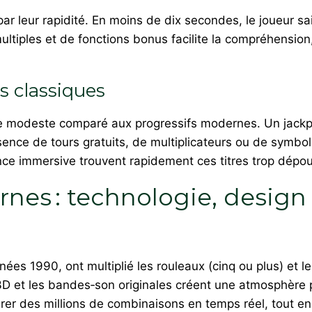
ar leur rapidité. En moins de dix secondes, le joueur sai
 multiples et de fonctions bonus facilite la compréhensio
ts classiques
ste modeste comparé aux progressifs modernes. Un jack
bsence de tours gratuits, de multiplicateurs ou de symbole
ce immersive trouvent rapidement ces titres trop dépour
rnes : technologie, design
ées 1990, ont multiplié les rouleaux (cinq ou plus) et l
D et les bandes‑son originales créent une atmosphère 
rer des millions de combinaisons en temps réel, tout en