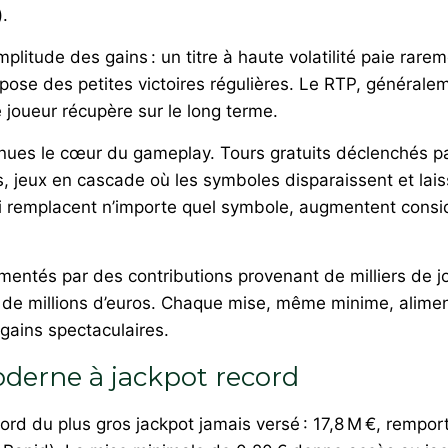
).
’amplitude des gains : un titre à haute volatilité paie rar
propose des petites victoires régulières. Le RTP, général
joueur récupère sur le long terme.
nues le cœur du gameplay. Tours gratuits déclenchés p
ns, jeux en cascade où les symboles disparaissent et lai
ui remplacent n’importe quel symbole, augmentent cons
imentés par des contributions provenant de milliers de j
s de millions d’euros. Chaque mise, même minime, alim
 gains spectaculaires.
oderne à jackpot record
ord du plus gros jackpot jamais versé : 17,8 M €, rempor