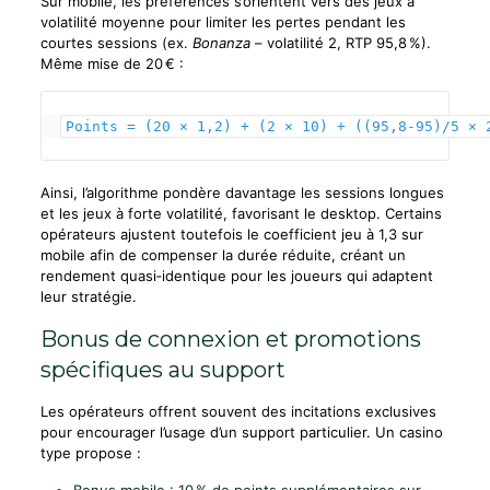
Sur mobile, les préférences s’orientent vers des jeux à
volatilité moyenne pour limiter les pertes pendant les
courtes sessions (ex.
Bonanza
– volatilité 2, RTP 95,8 %).
Même mise de 20 € :
Points = (20 × 1,2) + (2 × 10) + ((95,8‑95)/5 × 
Ainsi, l’algorithme pondère davantage les sessions longues
et les jeux à forte volatilité, favorisant le desktop. Certains
opérateurs ajustent toutefois le coefficient jeu à 1,3 sur
mobile afin de compenser la durée réduite, créant un
rendement quasi‑identique pour les joueurs qui adaptent
leur stratégie.
Bonus de connexion et promotions
spécifiques au support
Les opérateurs offrent souvent des incitations exclusives
pour encourager l’usage d’un support particulier. Un casino
type propose :