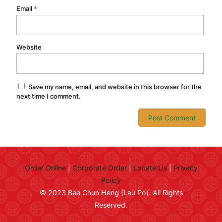
Email
*
Website
Save my name, email, and website in this browser for the
next time I comment.
Order Online
|
Corporate Order
|
Locate Us
|
Privacy
Policy
© 2023 Bee Chun Heng (Lau Po). All Rights
Reserved.