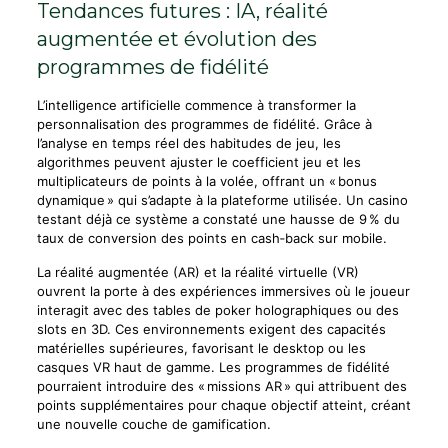
Tendances futures : IA, réalité
augmentée et évolution des
programmes de fidélité
L’intelligence artificielle commence à transformer la
personnalisation des programmes de fidélité. Grâce à
l’analyse en temps réel des habitudes de jeu, les
algorithmes peuvent ajuster le coefficient jeu et les
multiplicateurs de points à la volée, offrant un « bonus
dynamique » qui s’adapte à la plateforme utilisée. Un casino
testant déjà ce système a constaté une hausse de 9 % du
taux de conversion des points en cash‑back sur mobile.
La réalité augmentée (AR) et la réalité virtuelle (VR)
ouvrent la porte à des expériences immersives où le joueur
interagit avec des tables de poker holographiques ou des
slots en 3D. Ces environnements exigent des capacités
matérielles supérieures, favorisant le desktop ou les
casques VR haut de gamme. Les programmes de fidélité
pourraient introduire des « missions AR » qui attribuent des
points supplémentaires pour chaque objectif atteint, créant
une nouvelle couche de gamification.