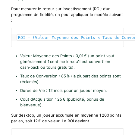
Pour mesurer le retour sur investissement (ROI) d’un
programme de fidélité, on peut appliquer le modèle suivant
:
ROI = (Valeur Moyenne des Points × Taux de Conve
Valeur Moyenne des Points : 0,01 € (un point vaut
généralement 1 centime lorsqu’il est converti en
cash‑back ou tours gratuits).
Taux de Conversion : 85 % (la plupart des points sont
réclamés).
Durée de Vie : 12 mois pour un joueur moyen.
Coût d’Acquisition : 25 € (publicité, bonus de
bienvenue).
Sur desktop, un joueur accumule en moyenne 1 200 points
par an, soit 12 € de valeur. Le ROI devient :