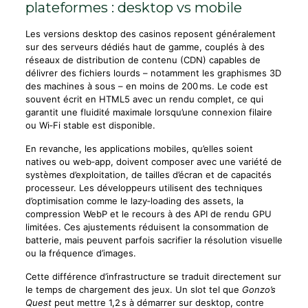
plateformes : desktop vs mobile
Les versions desktop des casinos reposent généralement
sur des serveurs dédiés haut de gamme, couplés à des
réseaux de distribution de contenu (CDN) capables de
délivrer des fichiers lourds – notamment les graphismes 3D
des machines à sous – en moins de 200 ms. Le code est
souvent écrit en HTML5 avec un rendu complet, ce qui
garantit une fluidité maximale lorsqu’une connexion filaire
ou Wi‑Fi stable est disponible.
En revanche, les applications mobiles, qu’elles soient
natives ou web‑app, doivent composer avec une variété de
systèmes d’exploitation, de tailles d’écran et de capacités
processeur. Les développeurs utilisent des techniques
d’optimisation comme le lazy‑loading des assets, la
compression WebP et le recours à des API de rendu GPU
limitées. Ces ajustements réduisent la consommation de
batterie, mais peuvent parfois sacrifier la résolution visuelle
ou la fréquence d’images.
Cette différence d’infrastructure se traduit directement sur
le temps de chargement des jeux. Un slot tel que
Gonzo’s
Quest
peut mettre 1,2 s à démarrer sur desktop, contre