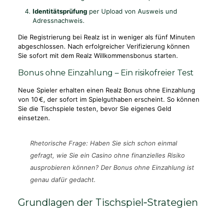
Identitätsprüfung
per Upload von Ausweis und
Adressnachweis.
Die Registrierung bei Realz ist in weniger als fünf Minuten
abgeschlossen. Nach erfolgreicher Verifizierung können
Sie sofort mit dem Realz Willkommensbonus starten.
Bonus ohne Einzahlung – Ein risikofreier Test
Neue Spieler erhalten einen Realz Bonus ohne Einzahlung
von 10 €, der sofort im Spielguthaben erscheint. So können
Sie die Tischspiele testen, bevor Sie eigenes Geld
einsetzen.
Rhetorische Frage:
Haben Sie sich schon einmal
gefragt, wie Sie ein Casino ohne finanzielles Risiko
ausprobieren können? Der Bonus ohne Einzahlung ist
genau dafür gedacht.
Grundlagen der Tischspiel‑Strategien