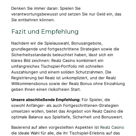
Denken Sie immer daran: Spielen Sie
verantwortungsbewusst und setzen Sie nur Geld ein, das
Sie entbehren können.
Fazit und Empfehlung
Nachdem wir die Spielauswahl, Bonusangebote,
grundlegende und fortgeschrittene Strategien sowie die
Sicherheitsstandards beleuchtet haben, lässt sich ein
klares Bild zeichnen: Realz Casino kombiniert ein
umfangreiches Tischspiel‑Portfolio mit schnellen
Auszahlungen und einem soliden Schutzrahmen. Die
Registrierung bei Realz ist unkompliziert, und der Realz
Willkommensbonus sowie der Realz Bonus ohne Einzahlung
geben Ihnen einen risikofreien Start.
Unsere abschließende Empfehlung:
Für Spieler, die
sowohl Anfänger‑ als auch Fortgeschrittenen‑Strategien
umsetzen wollen, bietet das Angebot von Realz Casino die
optimale Balance aus Spieltiefe, Sicherheit und Bonuswert.
Basierend auf allen vorgestellten Aspekten ist
Realz Casino
die ideale Wahl für alle, die ihr Tischspiel‑Erlebnis auf das