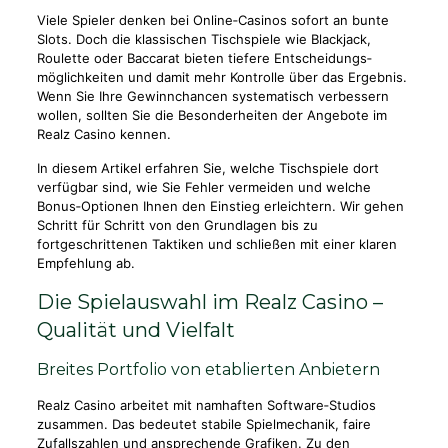
Viele Spieler denken bei Online‑Casinos sofort an bunte
Slots. Doch die klassischen Tischspiele wie Blackjack,
Roulette oder Baccarat bieten tiefere Entscheidungs­
möglichkeiten und damit mehr Kontrolle über das Ergebnis.
Wenn Sie Ihre Gewinnchancen systematisch verbessern
wollen, sollten Sie die Besonderheiten der Angebote im
Realz Casino kennen.
In diesem Artikel erfahren Sie, welche Tischspiele dort
verfügbar sind, wie Sie Fehler vermeiden und welche
Bonus‑Optionen Ihnen den Einstieg erleichtern. Wir gehen
Schritt für Schritt von den Grundlagen bis zu
fortgeschrittenen Taktiken und schließen mit einer klaren
Empfehlung ab.
Die Spielauswahl im Realz Casino –
Qualität und Vielfalt
Breites Portfolio von etablierten Anbietern
Realz Casino arbeitet mit namhaften Software‑Studios
zusammen. Das bedeutet stabile Spielmechanik, faire
Zufallszahlen und ansprechende Grafiken. Zu den