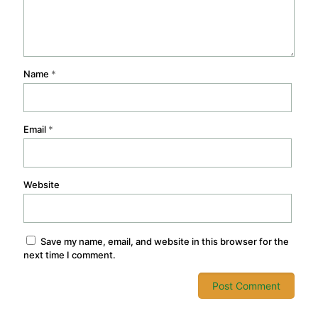
Name
*
Email
*
Website
Save my name, email, and website in this browser for the
next time I comment.