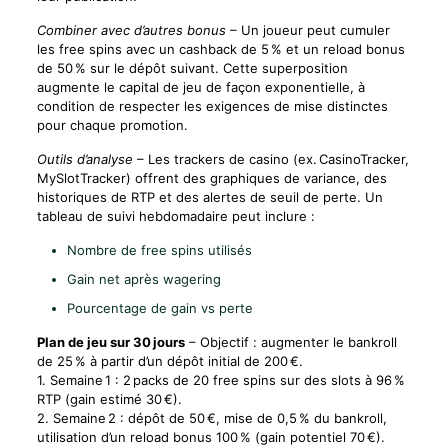
Combiner avec d’autres bonus
– Un joueur peut cumuler
les free spins avec un cashback de 5 % et un reload bonus
de 50 % sur le dépôt suivant. Cette superposition
augmente le capital de jeu de façon exponentielle, à
condition de respecter les exigences de mise distinctes
pour chaque promotion.
Outils d’analyse
– Les trackers de casino (ex. CasinoTracker,
MySlotTracker) offrent des graphiques de variance, des
historiques de RTP et des alertes de seuil de perte. Un
tableau de suivi hebdomadaire peut inclure :
Nombre de free spins utilisés
Gain net après wagering
Pourcentage de gain vs perte
Plan de jeu sur 30 jours
– Objectif : augmenter le bankroll
de 25 % à partir d’un dépôt initial de 200 €.
1. Semaine 1 : 2 packs de 20 free spins sur des slots à 96 %
RTP (gain estimé 30 €).
2. Semaine 2 : dépôt de 50 €, mise de 0,5 % du bankroll,
utilisation d’un reload bonus 100 % (gain potentiel 70 €).