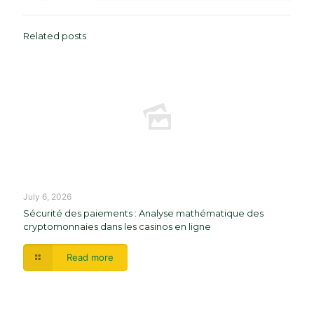
Related posts
July 6, 2026
Sécurité des paiements : Analyse mathématique des
cryptomonnaies dans les casinos en ligne
Read more