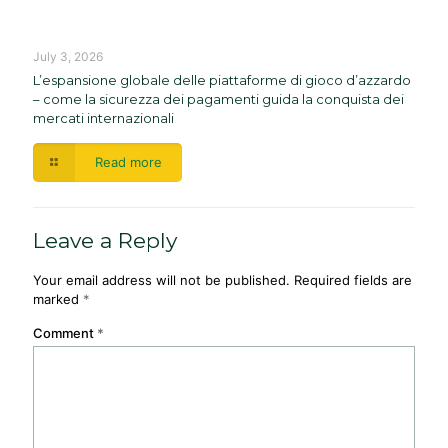
July 3, 2026
L’espansione globale delle piattaforme di gioco d’azzardo
– come la sicurezza dei pagamenti guida la conquista dei
mercati internazionali
Read more
Leave a Reply
Your email address will not be published.
Required fields are
marked
*
Comment
*