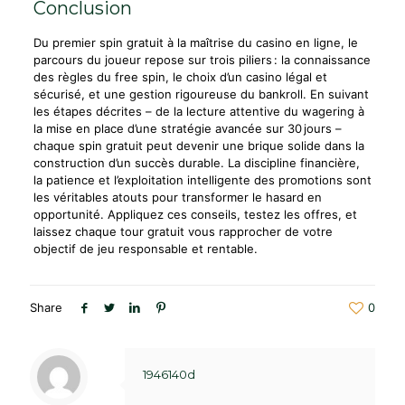
Conclusion
Du premier spin gratuit à la maîtrise du casino en ligne, le
parcours du joueur repose sur trois piliers : la connaissance
des règles du free spin, le choix d’un casino légal et
sécurisé, et une gestion rigoureuse du bankroll. En suivant
les étapes décrites – de la lecture attentive du wagering à
la mise en place d’une stratégie avancée sur 30 jours –
chaque spin gratuit peut devenir une brique solide dans la
construction d’un succès durable. La discipline financière,
la patience et l’exploitation intelligente des promotions sont
les véritables atouts pour transformer le hasard en
opportunité. Appliquez ces conseils, testez les offres, et
laissez chaque tour gratuit vous rapprocher de votre
objectif de jeu responsable et rentable.
Share
0
1946140d