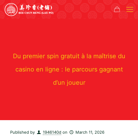
Du premier spin gratuit à la maîtrise du
casino en ligne : le parcours gagnant
d’un joueur
Published by
1946140d
on
March 11, 2026