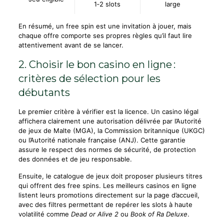
1‑2 slots
large
En résumé, un free spin est une invitation à jouer, mais
chaque offre comporte ses propres règles qu’il faut lire
attentivement avant de se lancer.
2. Choisir le bon casino en ligne :
critères de sélection pour les
débutants
Le premier critère à vérifier est la licence. Un casino légal
affichera clairement une autorisation délivrée par l’Autorité
de jeux de Malte (MGA), la Commission britannique (UKGC)
ou l’Autorité nationale française (ANJ). Cette garantie
assure le respect des normes de sécurité, de protection
des données et de jeu responsable.
Ensuite, le catalogue de jeux doit proposer plusieurs titres
qui offrent des free spins. Les meilleurs casinos en ligne
listent leurs promotions directement sur la page d’accueil,
avec des filtres permettant de repérer les slots à haute
volatilité comme
Dead or Alive 2
ou
Book of Ra Deluxe
.