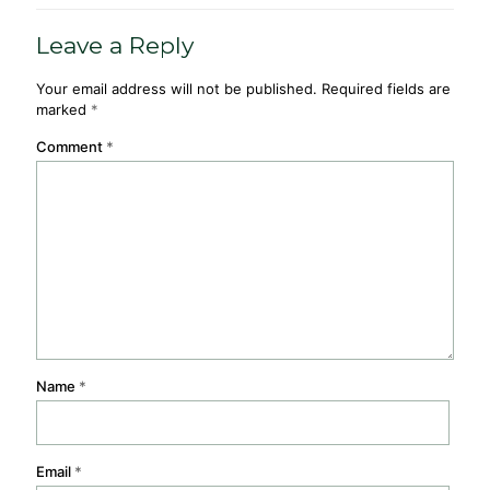
Leave a Reply
Your email address will not be published.
Required fields are
marked
*
Comment
*
Name
*
Email
*