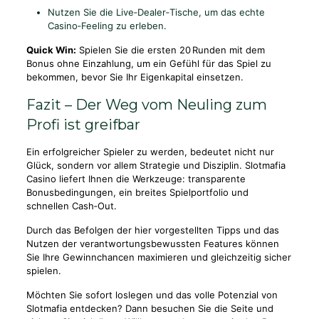
Nutzen Sie die Live‑Dealer‑Tische, um das echte
Casino‑Feeling zu erleben.
Quick Win:
Spielen Sie die ersten 20 Runden mit dem
Bonus ohne Einzahlung, um ein Gefühl für das Spiel zu
bekommen, bevor Sie Ihr Eigenkapital einsetzen.
Fazit – Der Weg vom Neuling zum
Profi ist greifbar
Ein erfolgreicher Spieler zu werden, bedeutet nicht nur
Glück, sondern vor allem Strategie und Disziplin. Slotmafia
Casino liefert Ihnen die Werkzeuge: transparente
Bonusbedingungen, ein breites Spielportfolio und
schnellen Cash‑Out.
Durch das Befolgen der hier vorgestellten Tipps und das
Nutzen der verantwortungsbewussten Features können
Sie Ihre Gewinnchancen maximieren und gleichzeitig sicher
spielen.
Möchten Sie sofort loslegen und das volle Potenzial von
Slotmafia entdecken? Dann besuchen Sie die Seite und