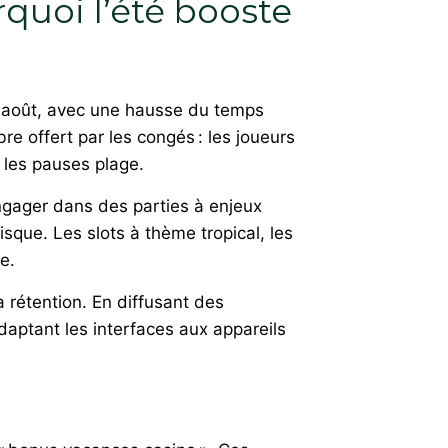
rquoi l’été booste
et août, avec une hausse du temps
e offert par les congés : les joueurs
 les pauses plage.
’engager dans des parties à enjeux
sque. Les slots à thème tropical, les
e.
la rétention. En diffusant des
aptant les interfaces aux appareils