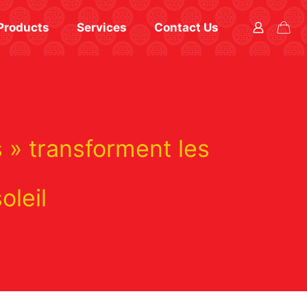
Products
Services
Contact Us
 » transforment les
oleil