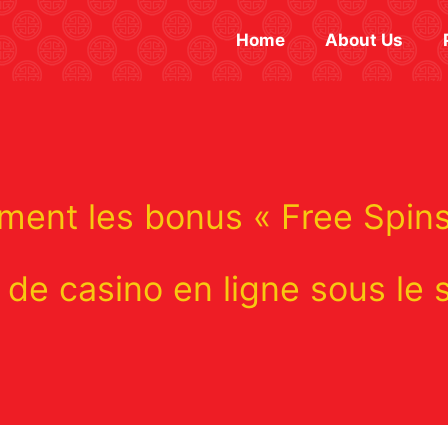
Home
About Us
mment les bonus « Free Spins
 de casino en ligne sous le s