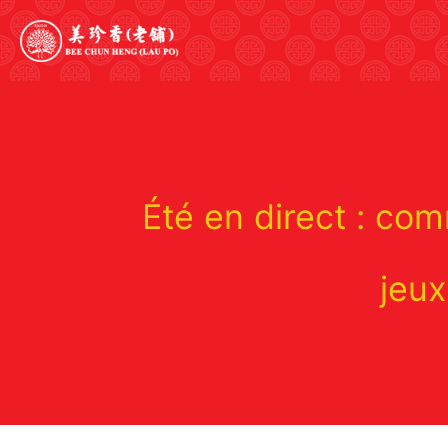
Été en direct : co
jeux