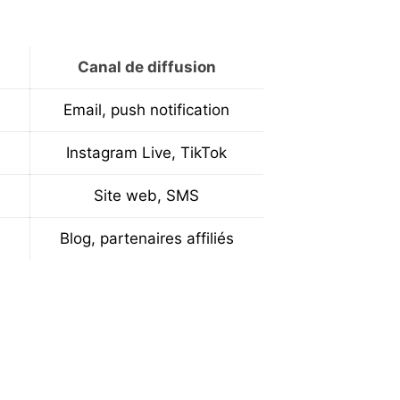
Canal de diffusion
Email, push notification
Instagram Live, TikTok
Site web, SMS
Blog, partenaires affiliés