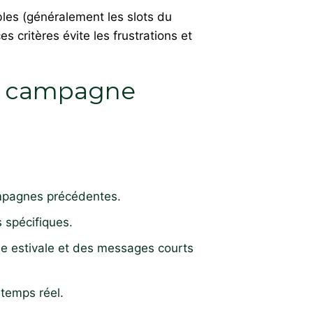
ibles (généralement les slots du
 critères évite les frustrations et
une campagne
ampagnes précédentes.
s spécifiques.
ue estivale et des messages courts
 temps réel.