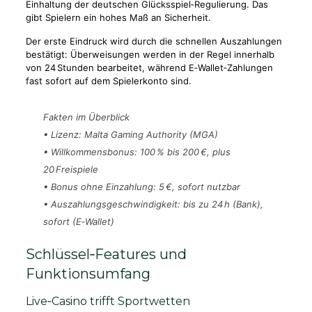
Einhaltung der deutschen Glücksspiel‑Regulierung. Das
gibt Spielern ein hohes Maß an Sicherheit.
Der erste Eindruck wird durch die schnellen Auszahlungen
bestätigt: Überweisungen werden in der Regel innerhalb
von 24 Stunden bearbeitet, während E‑Wallet‑Zahlungen
fast sofort auf dem Spielerkonto sind.
Fakten im Überblick
• Lizenz: Malta Gaming Authority (MGA)
• Willkommensbonus: 100 % bis 200 €, plus
20 Freispiele
• Bonus ohne Einzahlung: 5 €, sofort nutzbar
• Auszahlungsgeschwindigkeit: bis zu 24 h (Bank),
sofort (E‑Wallet)
Schlüssel‑Features und
Funktionsumfang
Live‑Casino trifft Sportwetten