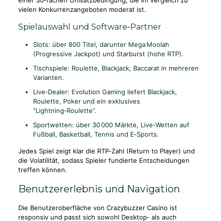
einer 30‑fachen Umsatzbedingung, die im Vergleich zu
vielen Konkurrenzangeboten moderat ist.
Spielauswahl und Software‑Partner
Slots: über 800 Titel, darunter Mega Moolah
(Progressive Jackpot) und Starburst (hohe RTP).
Tischspiele: Roulette, Blackjack, Baccarat in mehreren
Varianten.
Live‑Dealer: Evolution Gaming liefert Blackjack,
Roulette, Poker und ein exklusives
“Lightning‑Roulette”.
Sportwetten: über 30 000 Märkte, Live‑Wetten auf
Fußball, Basketball, Tennis und E‑Sports.
Jedes Spiel zeigt klar die RTP‑Zahl (Return to Player) und
die Volatilität, sodass Spieler fundierte Entscheidungen
treffen können.
Benutzererlebnis und Navigation
Die Benutzeroberfläche von Crazybuzzer Casino ist
responsiv und passt sich sowohl Desktop‑ als auch