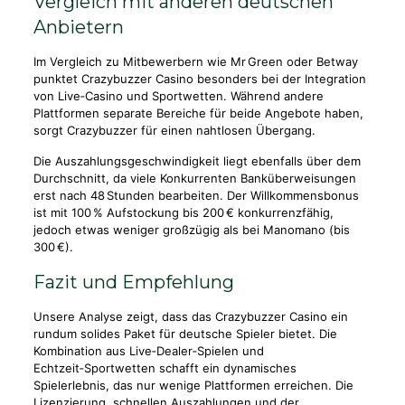
Vergleich mit anderen deutschen
Anbietern
Im Vergleich zu Mitbewerbern wie Mr Green oder Betway
punktet Crazybuzzer Casino besonders bei der Integration
von Live‑Casino und Sportwetten. Während andere
Plattformen separate Bereiche für beide Angebote haben,
sorgt Crazybuzzer für einen nahtlosen Übergang.
Die Auszahlungsgeschwindigkeit liegt ebenfalls über dem
Durchschnitt, da viele Konkurrenten Banküberweisungen
erst nach 48 Stunden bearbeiten. Der Willkommensbonus
ist mit 100 % Aufstockung bis 200 € konkurrenzfähig,
jedoch etwas weniger großzügig als bei Manomano (bis
300 €).
Fazit und Empfehlung
Unsere Analyse zeigt, dass das Crazybuzzer Casino ein
rundum solides Paket für deutsche Spieler bietet. Die
Kombination aus Live‑Dealer‑Spielen und
Echtzeit‑Sportwetten schafft ein dynamisches
Spielerlebnis, das nur wenige Plattformen erreichen. Die
Lizenzierung, schnellen Auszahlungen und der