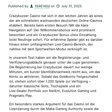
Published by
1946140d
on
July 31, 2025
Crazybuzzer Casino hat sich in den letzten Jahren als eines
der am schnellsten wachsenden deutschen Online‑Casinos
etabliert. Bereits beim ersten Besuch fällt die klare
Navigation auf: Der Willkommensbonus wird prominent
beworben und ein Crazybuzzer Bonus ohne Einzahlung
lockt Neulinge sofort. Für erfahrene Spieler gibt es darüber
hinaus einen umfangreichen Live‑Casino‑Bereich, der
nahtlos mit dem Sportwetten‑Modul verknüpft ist.
In unserem Test haben wir die Registrierungs‑ und
Verifizierungsabläufe genauer unter die Lupe genommen.
Die Registrierung bei Crazybuzzer dauert nur wenige
Minuten, ein kurzer Identitätsnachweis reicht aus, um das
Konto zu aktivieren. Sobald das Geldkonto freigeschaltet
ist, stehen sofort über 1.200 Spiele zur Verfügung –
darunter klassische Slots, Tischspiele und ein
Live‑Dealer‑Portfolio von NetEnt, Evolution Gaming und
Pragmatic Play.
Ein besonders starkes Argument für das Casino ist die
Lizenzierung durch die Malta Gaming Authority sowie die