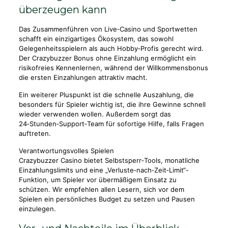
überzeugen kann
Das Zusammenführen von Live‑Casino und Sportwetten
schafft ein einzigartiges Ökosystem, das sowohl
Gelegenheitsspielern als auch Hobby‑Profis gerecht wird.
Der Crazybuzzer Bonus ohne Einzahlung ermöglicht ein
risikofreies Kennenlernen, während der Willkommensbonus
die ersten Einzahlungen attraktiv macht.
Ein weiterer Pluspunkt ist die schnelle Auszahlung, die
besonders für Spieler wichtig ist, die ihre Gewinne schnell
wieder verwenden wollen. Außerdem sorgt das
24‑Stunden‑Support‑Team für sofortige Hilfe, falls Fragen
auftreten.
Verantwortungsvolles Spielen
Crazybuzzer Casino bietet Selbstsperr‑Tools, monatliche
Einzahlungslimits und eine „Verluste‑nach‑Zeit‑Limit“-
Funktion, um Spieler vor übermäßigem Einsatz zu
schützen. Wir empfehlen allen Lesern, sich vor dem
Spielen ein persönliches Budget zu setzen und Pausen
einzulegen.