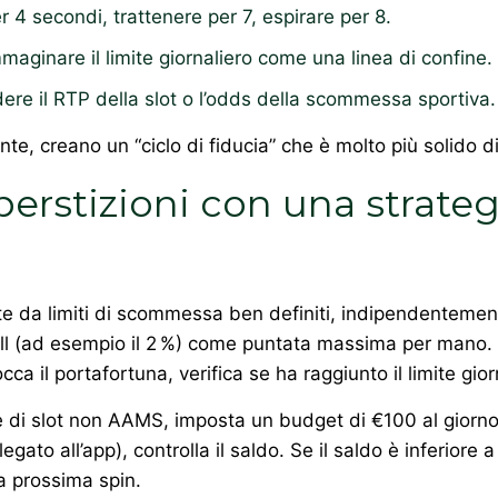
er 4 secondi, trattenere per 7, espirare per 8.
mmaginare il limite giornaliero come una linea di confine.
edere il RTP della slot o l’odds della scommessa sportiva.
te, creano un “ciclo di fiducia” che è molto più solido d
perstizioni con una strateg
te da limiti di scommessa ben definiti, indipendenteme
ll (ad esempio il 2 %) come puntata massima per mano. I
ca il portafortuna, verifica se ha raggiunto il limite gior
 di slot non AAMS, imposta un budget di €100 al giorno. 
legato all’app), controlla il saldo. Se il saldo è inferiore
a prossima spin.