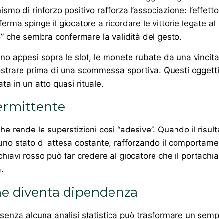
ismo di rinforzo positivo rafforza l’associazione: l’effet
nferma spinge il giocatore a ricordare le vittorie legate a
” che sembra confermare la validità del gesto.
egno appesi sopra le slot, le monete rubate da una vincit
mostrare prima di una scommessa sportiva. Questi oggett
ta in un atto quasi rituale.
termittente
 che rende le superstizioni così “adesive”. Quando il risult
uno stato di attesa costante, rafforzando il comportament
chiavi rosso può far credere al giocatore che il portachia
a.
ne diventa dipendenza
senza alcuna analisi statistica può trasformare un sempl