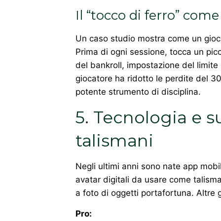
Il “tocco di ferro” co
Un caso studio mostra come un giocato
Prima di ogni sessione, tocca un picc
del bankroll, impostazione del limite 
giocatore ha ridotto le perdite del 3
potente strumento di disciplina.
5. Tecnologia e su
talismani
Negli ultimi anni sono nate app mobil
avatar digitali da usare come talisma
a foto di oggetti portafortuna. Altre
Pro: