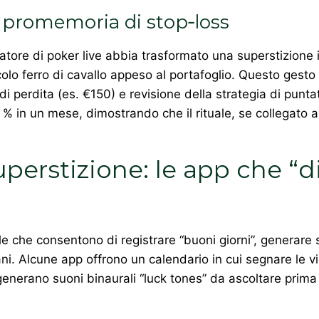
me promemoria di stop‑loss
re di poker live abbia trasformato una superstizione in u
olo ferro di cavallo appeso al portafoglio. Questo gesto 
di perdita (es. €150) e revisione della strategia di puntat
0 % in un mese, dimostrando che il rituale, se collegato 
perstizione: le app che “di
e che consentono di registrare “buoni giorni”, generare 
ni. Alcune app offrono un calendario in cui segnare le vi
 generano suoni binaurali “luck tones” da ascoltare prima 