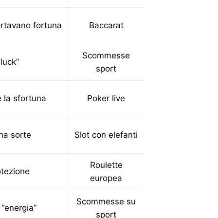
rtavano fortuna
Baccarat
Scommesse
luck”
sport
e la sfortuna
Poker live
na sorte
Slot con elefanti
Roulette
otezione
europea
Scommesse su
 “energia”
sport