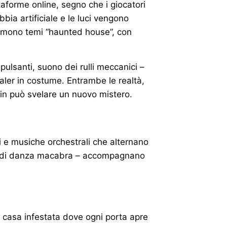
taforme online, segno che i giocatori
ia artificiale e le luci vengono
sumono temi “haunted house”, con
 pulsanti, suono dei rulli meccanici –
ealer in costume. Entrambe le realtà,
spin può svelare un nuovo mistero.
ti e musiche orchestrali che alternano
uppi di danza macabra – accompagnano
na casa infestata dove ogni porta apre