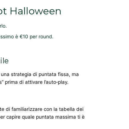
lot Halloween
lo.
assimo è €10 per round.
ile
 una strategia di puntata fissa, ma
 prima di attivare l’auto‑play.
 di familiarizzare con la tabella dei
per capire quale puntata massima ti è