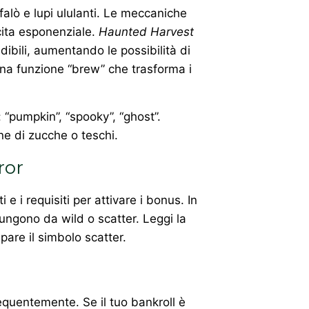
 falò e lupi ululanti. Le meccaniche
scita esponenziale.
Haunted Harvest
ibili, aumentando le possibilità di
 una funzione “brew” che trasforma i
: “pumpkin”, “spooky”, “ghost”.
one di zucche o teschi.
ror
e i requisiti per attivare i bonus. In
 fungono da wild o scatter. Leggi la
pare il simbolo scatter.
quentemente. Se il tuo bankroll è