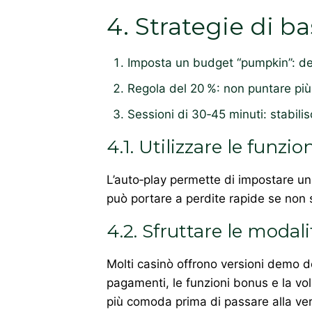
4. Strategie di b
Imposta un budget “pumpkin”: dec
Regola del 20 %: non puntare più
Sessioni di 30‑45 minuti: stabilis
4.1. Utilizzare le funzi
L’auto‑play permette di impostare un 
può portare a perdite rapide se non si
4.2. Sfruttare le modal
Molti casinò offrono versioni demo de
pagamenti, le funzioni bonus e la vo
più comoda prima di passare alla ver