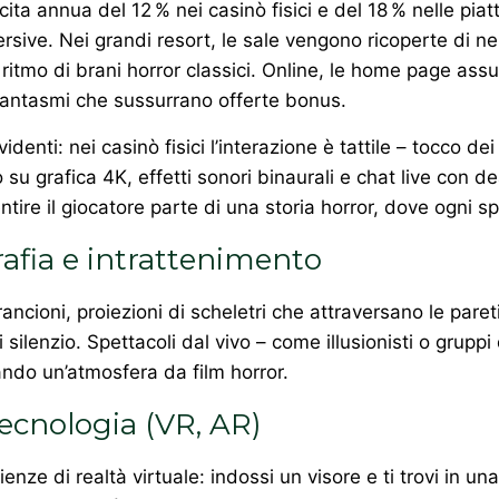
ta annua del 12 % nei casinò fisici e del 18 % nelle piat
ve. Nei grandi resort, le sale vengono ricoperte di nebb
ritmo di brani horror classici. Online, le home page as
antasmi che sussurrano offerte bonus.
enti: nei casinò fisici l’interazione è tattile – tocco dei
su grafica 4K, effetti sonori binaurali e chat live con d
entire il giocatore parte di una storia horror, dove ogni 
rafia e intrattenimento
rancioni, proiezioni di scheletri che attraversano le pare
 silenzio. Spettacoli dal vivo – come illusionisti o gr
eando un’atmosfera da film horror.
 tecnologia (VR, AR)
enze di realtà virtuale: indossi un visore e ti trovi in u