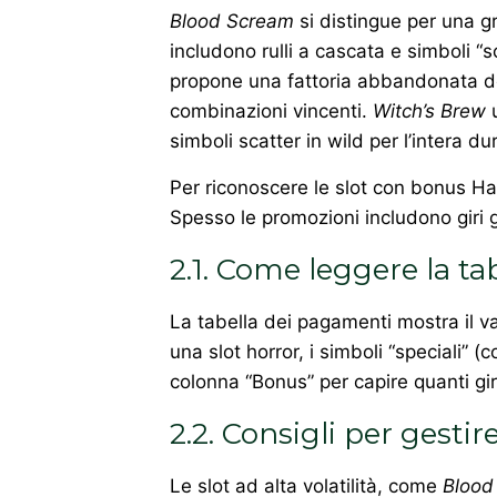
Blood Scream
si distingue per una gr
includono rulli a cascata e simboli “s
propone una fattoria abbandonata dov
combinazioni vincenti.
Witch’s Brew
u
simboli scatter in wild per l’intera du
Per riconoscere le slot con bonus Hall
Spesso le promozioni includono giri gr
2.1. Come leggere la ta
La tabella dei pagamenti mostra il val
una slot horror, i simboli “speciali” 
colonna “Bonus” per capire quanti gir
2.2. Consigli per gestire
Le slot ad alta volatilità, come
Blood