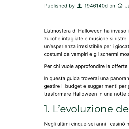
Published by
1946140d
on
J
L’atmosfera di Halloween ha invaso i
zucche intagliate e musiche sinistre. 
un’esperienza irresistibile per i gioca
costumi da vampiri e gli schermi most
Per chi vuole approfondire le offerte pi
In questa guida troverai una panorami
gestire il budget e suggerimenti per
trasformare Halloween in una notte di
1. L’evoluzione d
Negli ultimi cinque‑sei anni i casinò 