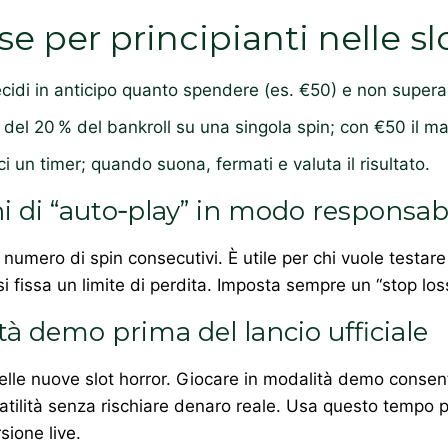
ase per principianti nelle s
idi in anticipo quanto spendere (es. €50) e non superar
 del 20 % del bankroll su una singola spin; con €50 il m
ci un timer; quando suona, fermati e valuta il risultato.
oni di “auto‑play” in modo responsab
numero di spin consecutivi. È utile per chi vuole testare
 fissa un limite di perdita. Imposta sempre un “stop loss”
ità demo prima del lancio ufficiale
lle nuove slot horror. Giocare in modalità demo consente
latilità senza rischiare denaro reale. Usa questo tempo 
sione live.