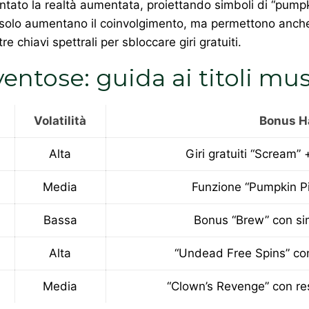
ntato la realtà aumentata, proiettando simboli di “pumpk
olo aumentano il coinvolgimento, ma permettono anche di
 chiavi spettrali per sbloccare giri gratuiti.
ventose: guida ai titoli mu
Volatilità
Bonus H
Alta
Giri gratuiti “Scream” 
Media
Funzione “Pumpkin Pi
Bassa
Bonus “Brew” con sim
Alta
“Undead Free Spins” con 
Media
“Clown’s Revenge” con re