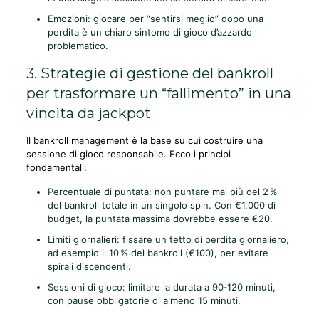
Emozioni: giocare per “sentirsi meglio” dopo una
perdita è un chiaro sintomo di gioco d’azzardo
problematico.
3. Strategie di gestione del bankroll
per trasformare un “fallimento” in una
vincita da jackpot
Il bankroll management è la base su cui costruire una
sessione di gioco responsabile. Ecco i principi
fondamentali:
Percentuale di puntata: non puntare mai più del 2 %
del bankroll totale in un singolo spin. Con €1.000 di
budget, la puntata massima dovrebbe essere €20.
Limiti giornalieri: fissare un tetto di perdita giornaliero,
ad esempio il 10 % del bankroll (€100), per evitare
spirali discendenti.
Sessioni di gioco: limitare la durata a 90‑120 minuti,
con pause obbligatorie di almeno 15 minuti.