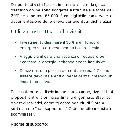
Dal punto di vista fiscale, in Italia le vincite da gioco
d’azzardo online sono soggette a ritenuta alla fonte del
20 % se superano €5.000. È consigliabile conservare la
documentazione del prelievo per eventuali dichiarazioni.
Utilizzo costruttivo della vincita
Investimenti: destinare il 30 % a un fondo di
emergenza o a investimenti a basso rischio.
Viaggi: pianificare una vacanza di recupero per
ricaricare le energie, evitando spese impulsive.
Donazioni: una piccola percentuale (es. 5 %) può
essere devoluta a enti di beneficenza, creando un
impatto positivo.
Per mantenere la disciplina nel nuovo anno, rivedi i tuoi
propositi entro la prima settimana di gennaio. Stabilisci
obiettivi realistici, come “giocare non più di 2 ore a
settimana” o “non superare il 5 % del reddito mensile in
scommesse”.
Risorse di supporto: