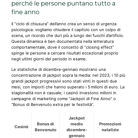
perché le persone puntano tutto a
fine anno
Il “ciclo di chiusura” dell’anno crea un senso di urgenza
psicologica: vogliamo chiudere il capitolo con un colpo di
scena, un ricordo che duri più a lungo dei fuochi d’artificio.
Questa dinamica è ben documentata nella letteratura
comportamentale, dove il concetto di “closing effect”
spinge le persone a cercare risultati eccezionali proprio
negli ultimi giorni del periodo in esame.
Le statistiche di dicembre‑gennaio mostrano una
concentrazione di jackpot sopra la media: nel 2023, i 10 più
grandi jackpot progressivi sono stati vinti in questi due
mesi, con importi che hanno superato i 5 milioni di euro. La
stagionalità non è casuale; i casinò investono milioni in
campagne di marketing come “Jackpot di Fine Anno” o
“Bonus di Benvenuto extra per le festività”.
Jackpot
Bonus di
medio
Promozioni
Casinò
Benvenuto
dicembre-
natalizie
gennaio