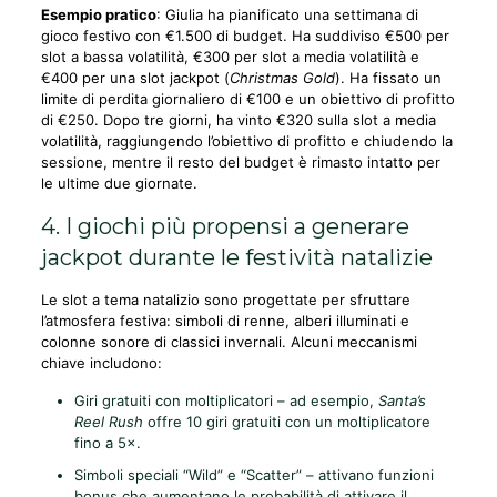
Esempio pratico
: Giulia ha pianificato una settimana di
gioco festivo con €1.500 di budget. Ha suddiviso €500 per
slot a bassa volatilità, €300 per slot a media volatilità e
€400 per una slot jackpot (
Christmas Gold
). Ha fissato un
limite di perdita giornaliero di €100 e un obiettivo di profitto
di €250. Dopo tre giorni, ha vinto €320 sulla slot a media
volatilità, raggiungendo l’obiettivo di profitto e chiudendo la
sessione, mentre il resto del budget è rimasto intatto per
le ultime due giornate.
4. I giochi più propensi a generare
jackpot durante le festività natalizie
Le slot a tema natalizio sono progettate per sfruttare
l’atmosfera festiva: simboli di renne, alberi illuminati e
colonne sonore di classici invernali. Alcuni meccanismi
chiave includono:
Giri gratuiti con moltiplicatori – ad esempio,
Santa’s
Reel Rush
offre 10 giri gratuiti con un moltiplicatore
fino a 5×.
Simboli speciali “Wild” e “Scatter” – attivano funzioni
bonus che aumentano le probabilità di attivare il