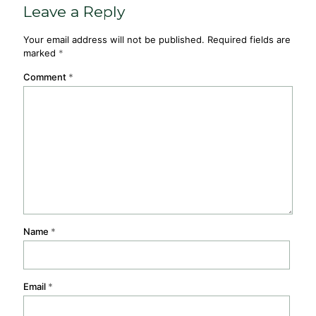
Leave a Reply
Your email address will not be published.
Required fields are
marked
*
Comment
*
Name
*
Email
*