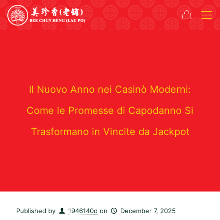
Il Nuovo Anno nei Casinò Moderni:
Come le Promesse di Capodanno Si
Trasformano in Vincite da Jackpot
Published by
1946140d
on
December 7, 2025