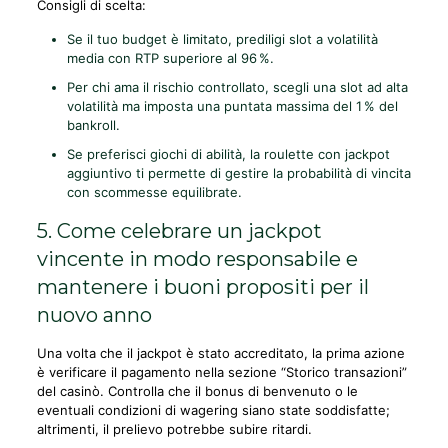
Consigli di scelta:
Se il tuo budget è limitato, prediligi slot a volatilità
media con RTP superiore al 96 %.
Per chi ama il rischio controllato, scegli una slot ad alta
volatilità ma imposta una puntata massima del 1 % del
bankroll.
Se preferisci giochi di abilità, la roulette con jackpot
aggiuntivo ti permette di gestire la probabilità di vincita
con scommesse equilibrate.
5. Come celebrare un jackpot
vincente in modo responsabile e
mantenere i buoni propositi per il
nuovo anno
Una volta che il jackpot è stato accreditato, la prima azione
è verificare il pagamento nella sezione “Storico transazioni”
del casinò. Controlla che il bonus di benvenuto o le
eventuali condizioni di wagering siano state soddisfatte;
altrimenti, il prelievo potrebbe subire ritardi.