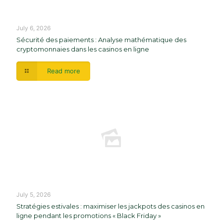
July 6, 2026
Sécurité des paiements : Analyse mathématique des
cryptomonnaies dans les casinos en ligne
Read more
July 5, 2026
Stratégies estivales : maximiser les jackpots des casinos en
ligne pendant les promotions « Black Friday »