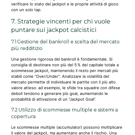
verificare lo stato del jackpot e le proprie attività di gioco
con un solo tap.
7. Strategie vincenti per chi vuole
puntare sui jackpot calcistici
7.1 Gestione del bankroll e scelta del mercato
più redditizio
Una gestione rigorosa del bankroll è fondamentale. Si
consiglia di destinare non più del 5 % del capitale totale a
scommesse jackpot, mantenendo il resto per mercati più
stabili come “Over/Under”. Analizzare la volatilità del
mercato permette di individuare le partite con il più alto
valore atteso: ad esempio, le sfide tra squadre con difese
deboli tendono a generare più goal, aumentando le
probabilità di attivazione di un “Jackpot Goal”.
7.2 Utilizzo di scommesse multiple e sistemi a
copertura
Le scommesse multiple (accumulator) possono moltiplicare
il valore del jackpot, ma aumentano anche il rischio. Una