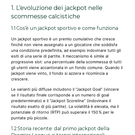
1. L’evoluzione dei jackpot nelle
scommesse calcistiche
1.1 Cos’è un jackpot sportivo e come funziona
Un jackpot sportivo è un premio cumulativo che cresce
finché non viene assegnato a un giocatore che soddisfa
una condizione predefinita, ad esempio indovinare tutti gli
esiti di una serie di partite. Il meccanismo è simile al
progressive slot: una percentuale della scommessa di tutti
gli utenti viene accantonata in un fondo comune. Quando il
jackpot viene vinto, il fondo si azzera e ricomincia a
crescere.
Le varianti più diffuse includono il “Jackpot Goal” (vincere
se il risultato finale corrisponde a un numero di goal
predeterminato) e il “Jackpot Scoreline” (indovinare il
risultato esatto di più partite). La volatilità è elevata, ma il
potenziale di ritorno (RTP) può superare il 150 % per le
puntate più piccole.
1.2 Storia recente: dal primo jackpot della