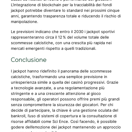
L’integrazione di blockchain per la tracciabilità dei fondi
jackpot potrebbe diventare lo standard nei prossimi cinque
anni, garantendo trasparenza totale e riducendo il rischio di
manipolazione.
Le previsioni indicano che entro il 2030 i jackpot sportivi
rappresenteranno circa il 12 % del volume totale delle
scommesse calcistiche, con una crescita più rapida nei
mercati emergenti rispetto a quelli tradizionali.
Conclusione
I jackpot hanno ridefinito il panorama delle scommesse
calcistiche, trasformando una semplice previsione in
un’esperienza simile a quella dei casinò progressivi. Grazie
a tecnologie avanzate, a una regolamentazione più
stringente e a una crescente attenzione al gioco
responsabile, gli operatori possono offrire premi più grandi
senza compromettere la sicurezza dei giocatori. Per chi
decide di partecipare, la chiave è una gestione oculata del
bankroll, l’uso di sistemi di copertura e la consultazione di
risorse affidabili come Sci Ence. Così facendo, è possibile
godere dell’emozione dei jackpot mantenendo un approccio