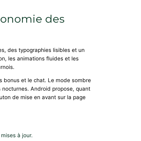
ergonomie des
, des typographies lisibles et un
n, les animations fluides et les
rnois.
les bonus et le chat. Le mode sombre
ns nocturnes. Android propose, quant
outon de mise en avant sur la page
 mises à jour.