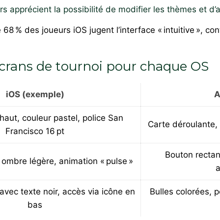
urs apprécient la possibilité de modifier les thèmes et d’
8 % des joueurs iOS jugent l’interface « intuitive », co
écrans de tournoi pour chaque OS
iOS (exemple)
A
 haut, couleur pastel, police San
Carte déroulante,
Francisco 16 pt
Bouton rectan
 ombre légère, animation « pulse »
a
avec texte noir, accès via icône en
Bulles colorées, p
bas