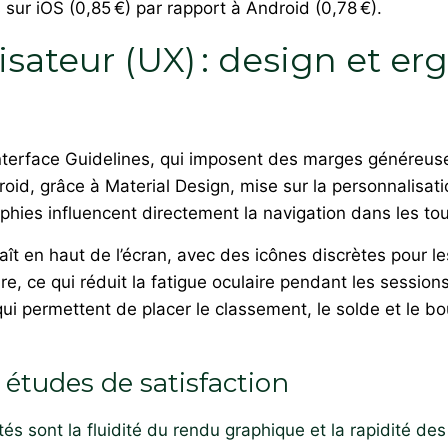
sur iOS (0,85 €) par rapport à Android (0,78 €).
lisateur (UX) : design et 
nterface Guidelines, qui imposent des marges généreuses
oid, grâce à Material Design, mise sur la personnalisatio
hies influencent directement la navigation dans les tou
aît en haut de l’écran, avec des icônes discrètes pour 
re, ce qui réduit la fatigue oculaire pendant les sessio
qui permettent de placer le classement, le solde et le b
: études de satisfaction
ités sont la fluidité du rendu graphique et la rapidité des