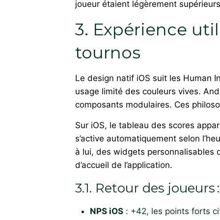
joueur étaient légèrement supérieurs 
3. Expérience uti
tournos
Le design natif iOS suit les Human I
usage limité des couleurs vives. Andr
composants modulaires. Ces philosop
Sur iOS, le tableau des scores appar
s’active automatiquement selon l’heu
à lui, des widgets personnalisables 
d’accueil de l’application.
3.1. Retour des joueurs 
NPS iOS
: +42, les points forts c