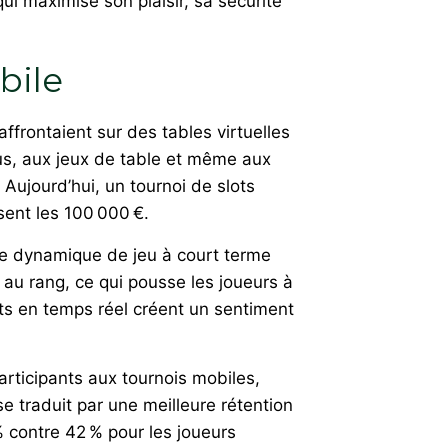
qui maximise son plaisir, sa sécurité
bile
ffrontaient sur des tables virtuelles
us, aux jeux de table et même aux
 Aujourd’hui, un tournoi de slots
ent les 100 000 €.
une dynamique de jeu à court terme
 au rang, ce qui pousse les joueurs à
ents en temps réel créent un sentiment
ticipants aux tournois mobiles,
 traduit par une meilleure rétention
% contre 42 % pour les joueurs