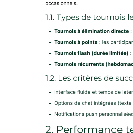
occasionnels.
1.1. Types de tournois 
Tournois à élimination directe
:
Tournois à points
: les participa
Tournois flash (durée limitée)
:
Tournois récurrents (hebdomad
1.2. Les critères de su
Interface fluide et temps de late
Options de chat intégrées (texte e
Notifications push personnalisées
2. Performance te