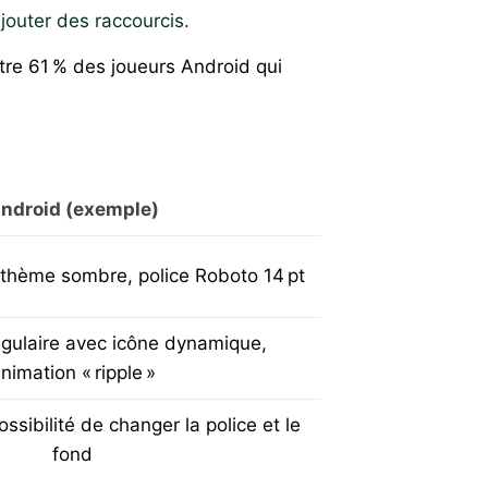
ajouter des raccourcis.
ntre 61 % des joueurs Android qui
ndroid (exemple)
 thème sombre, police Roboto 14 pt
gulaire avec icône dynamique,
nimation « ripple »
ossibilité de changer la police et le
fond