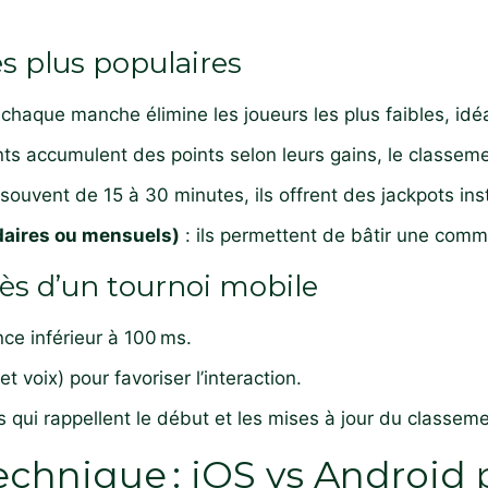
les plus populaires
 chaque manche élimine les joueurs les plus faibles, id
nts accumulent des points selon leurs gains, le classeme
 souvent de 15 à 30 minutes, ils offrent des jackpots in
aires ou mensuels)
: ils permettent de bâtir une com
ccès d’un tournoi mobile
nce inférieur à 100 ms.
t voix) pour favoriser l’interaction.
 qui rappellent le début et les mises à jour du classeme
chnique : iOS vs Android 