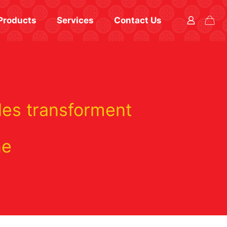
Products
Services
Contact Us
les transforment
ne