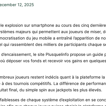
ecember 12, 2025
le explosion sur smartphone au cours des cinq dernière
stèmes majeurs qui permettent aux joueurs de miser, de
émocratisation du jeu mobile a entraîné l’apparition de 
l qui rassemblent des milliers de participants chaque 
é d’encaissement, le site Plusquelinfo propose un guide 
 où déposer vos fonds et recevoir vos gains en quelque
mbreux joueurs restent indécis quant à la plateforme la
ire à des tournois compétitifs. La différence de performa
ltat final, du simple spin aux jackpots les plus élevés.
s faiblesses de chaque système d’exploitation en se conc