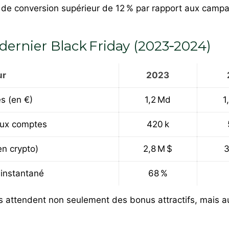
aux de conversion supérieur de 12 % par rapport aux camp
u dernier Black Friday (2023‑2024)
ur
2023
s (en €)
1,2 Md
1
ux comptes
420 k
n crypto)
2,8 M $
3
instantané
68 %
s attendent non seulement des bonus attractifs, mais a