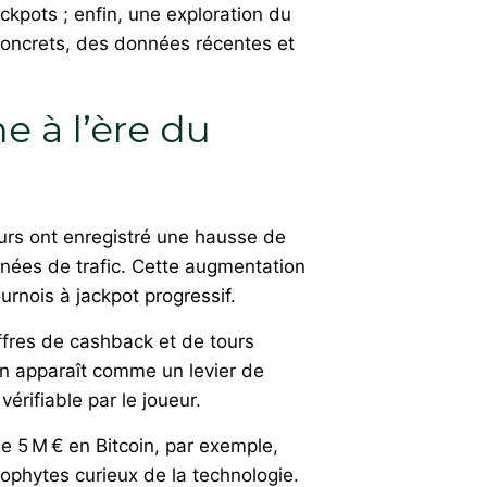
ckpots ; enfin, une exploration du
 concrets, des données récentes et
e à l’ère du
urs ont enregistré une hausse de
nées de trafic. Cette augmentation
rnois à jackpot progressif.
offres de cashback et de tours
in apparaît comme un levier de
érifiable par le joueur.
e 5 M € en Bitcoin, par exemple,
ophytes curieux de la technologie.