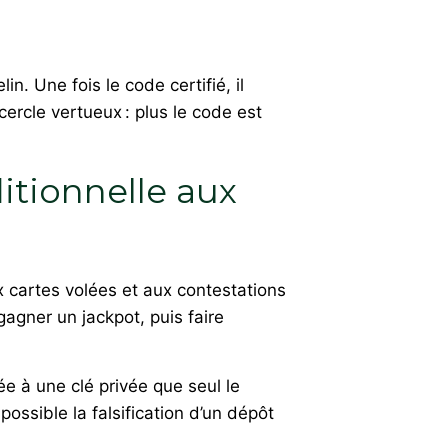
. Une fois le code certifié, il
rcle vertueux : plus le code est
ditionnelle aux
 cartes volées et aux contestations
agner un jackpot, puis faire
ée à une clé privée que seul le
ossible la falsification d’un dépôt