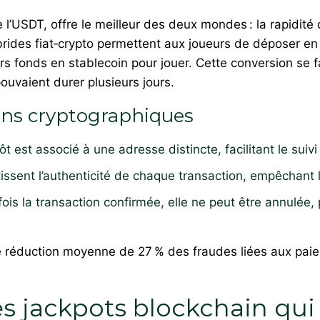
l’USDT, offre le meilleur des deux mondes : la rapidité d
brides fiat‑crypto permettent aux joueurs de déposer en
rs fonds en stablecoin pour jouer. Cette conversion se 
ouvaient durer plusieurs jours.
ions cryptographiques
 est associé à une adresse distincte, facilitant le suivi e
issent l’authenticité de chaque transaction, empêchant l
fois la transaction confirmée, elle ne peut être annulée,
 réduction moyenne de 27 % des fraudes liées aux paiem
les jackpots blockchain qu