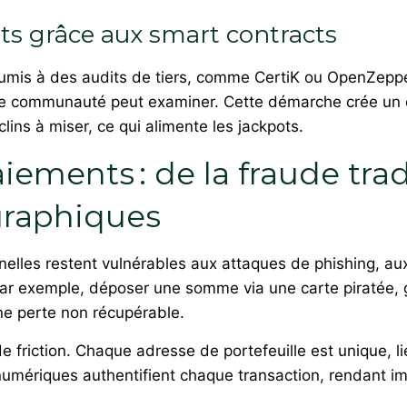
ts grâce aux smart contracts
mis à des audits de tiers, comme CertiK ou OpenZeppelin
e communauté peut examiner. Cette démarche crée un ce
lins à miser, ce qui alimente les jackpots.
aiements : de la fraude tra
graphiques
elles restent vulnérables aux attaques de phishing, aux
ar exemple, déposer une somme via une carte piratée, g
une perte non récupérable.
e friction. Chaque adresse de portefeuille est unique, li
numériques authentifient chaque transaction, rendant imp