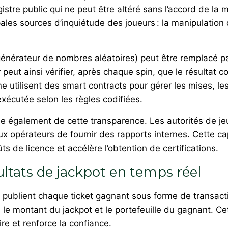
gistre public qui ne peut être altéré sans l’accord de la 
les sources d’inquiétude des joueurs : la manipulation d
énérateur de nombres aléatoires) peut être remplacé par
peut ainsi vérifier, après chaque spin, que le résultat 
 utilisent des smart contracts pour gérer les mises, les 
xécutée selon les règles codifiées.
ie également de cette transparence. Les autorités de j
 opérateurs de fournir des rapports internes. Cette cap
ts de licence et accélère l’obtention de certifications.
ésultats de jackpot en temps réel
 publient chaque ticket gagnant sous forme de transacti
 le montant du jackpot et le portefeuille du gagnant. Cet
e et renforce la confiance.