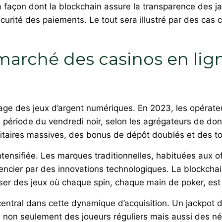
la façon dont la blockchain assure la transparence des ja
sécurité des paiements. Le tout sera illustré par des cas
 marché des casinos en lign
sage des jeux d’argent numériques. En 2023, les opérate
période du vendredi noir, selon les agrégateurs de don
taires massives, des bonus de dépôt doublés et des tou
intensifiée. Les marques traditionnelles, habituées aux 
rencier par des innovations technologiques. La blockcha
ser des jeux où chaque spin, chaque main de poker, est v
central dans cette dynamique d’acquisition. Un jackpot d
e non seulement des joueurs réguliers mais aussi des né