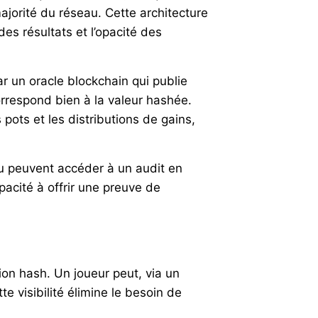
majorité du réseau. Cette architecture
es résultats et l’opacité des
 un oracle blockchain qui publie
correspond bien à la valeur hashée.
pots et les distributions de gains,
eu peuvent accéder à un audit en
acité à offrir une preuve de
on hash. Un joueur peut, via un
te visibilité élimine le besoin de