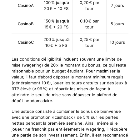
100 % jusqu’à
0,20 € par
CasinoA
7 jours
20 € + 10 FS
tour
150 % jusqu’à
0,10 € par
CasinoB
5 jours
15 € + 20 FS
tour
200 % jusqu’à
0,25 € par
CasinoC
10 jours
10 € + 5 FS
tour
Les conditions d’éligibilité incluent souvent une limite de
mise (wagering) de 20 x le montant du bonus, ce qui reste
raisonnable pour un budget étudiant. Pour maximiser la
valeur, il faut d’abord déposer le montant minimum requis
(généralement 10 €), jouer les tours gratuits sur des jeux à
RTP élevé (≥ 96 %) et répartir les mises de façon à
atteindre le seuil de mise sans dépasser le plafond de
dépôt hebdomadaire.
Une astuce consiste à combiner le bonus de bienvenue
avec une promotion « cashback » de 5 % sur les pertes
nettes pendant la première semaine. Ainsi, même si le
joueur ne franchit pas entièrement le wagering, il récupère
une partie de son investissement. Enfin, il est recommandé