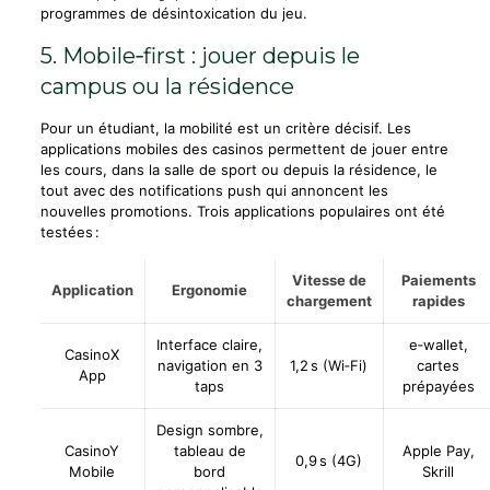
programmes de désintoxication du jeu.
5. Mobile‑first : jouer depuis le
campus ou la résidence
Pour un étudiant, la mobilité est un critère décisif. Les
applications mobiles des casinos permettent de jouer entre
les cours, dans la salle de sport ou depuis la résidence, le
tout avec des notifications push qui annoncent les
nouvelles promotions. Trois applications populaires ont été
testées :
Vitesse de
Paiements
Application
Ergonomie
chargement
rapides
Interface claire,
e‑wallet,
CasinoX
navigation en 3
1,2 s (Wi‑Fi)
cartes
App
taps
prépayées
Design sombre,
CasinoY
tableau de
Apple Pay,
0,9 s (4G)
Mobile
bord
Skrill