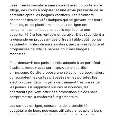
La rentrée universitaire rime souvent avec un portefeuille
allégé, des cours à préparer et une envie pressante de se
détendre après les longues vacances. Les étudiants
cherchent des activités ludiques qui ne grèvent pas leurs
finances, et les plateformes de jeux en ligne ont
rapidement compris que ce public représente une
opportunité à la fois rentable et durable. Elles répondent à
la demande en proposant des offres à faible coût : bonus
« student », limites de mise ajustées, jeux à mise réduite et
programmes de fidélité pensés pour des budgets
modestes.
Pour découvrir des paris sportifs adaptés à un portefeuille
étudiant, rendez‑vous sur
https://paris-sportifs-
online.com/
. Ce site propose une sélection de bookmakers
qui acceptent les cartes prépayées et les portefeuilles
électroniques, deux moyens de paiement très prisés par
les jeunes. En s’appuyant sur ces ressources, les
opérateurs peuvent offrir des promotions ciblées sans
compromettre la conformité réglementaire.
Les casinos en ligne, conscients de la sensibilité
budgétaire de leurs nouveaux utilisateurs, adaptent leurs