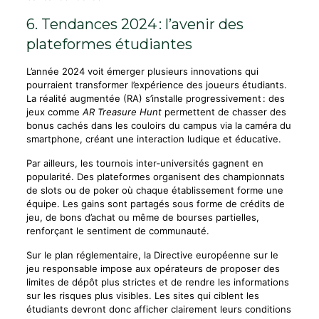
6. Tendances 2024 : l’avenir des
plateformes étudiantes
L’année 2024 voit émerger plusieurs innovations qui
pourraient transformer l’expérience des joueurs étudiants.
La réalité augmentée (RA) s’installe progressivement : des
jeux comme
AR Treasure Hunt
permettent de chasser des
bonus cachés dans les couloirs du campus via la caméra du
smartphone, créant une interaction ludique et éducative.
Par ailleurs, les tournois inter‑universités gagnent en
popularité. Des plateformes organisent des championnats
de slots ou de poker où chaque établissement forme une
équipe. Les gains sont partagés sous forme de crédits de
jeu, de bons d’achat ou même de bourses partielles,
renforçant le sentiment de communauté.
Sur le plan réglementaire, la Directive européenne sur le
jeu responsable impose aux opérateurs de proposer des
limites de dépôt plus strictes et de rendre les informations
sur les risques plus visibles. Les sites qui ciblent les
étudiants devront donc afficher clairement leurs conditions