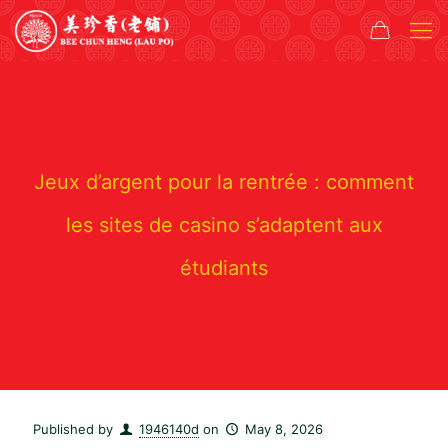
Jeux d’argent pour la rentrée : comment
les sites de casino s’adaptent aux
étudiants
Published by
1946140d
on
May 8, 2026