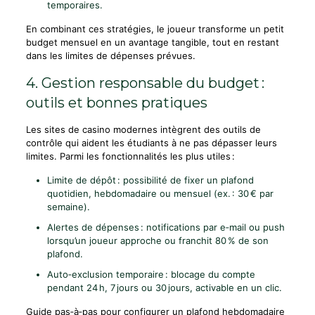
temporaires.
En combinant ces stratégies, le joueur transforme un petit
budget mensuel en un avantage tangible, tout en restant
dans les limites de dépenses prévues.
4. Gestion responsable du budget :
outils et bonnes pratiques
Les sites de casino modernes intègrent des outils de
contrôle qui aident les étudiants à ne pas dépasser leurs
limites. Parmi les fonctionnalités les plus utiles :
Limite de dépôt : possibilité de fixer un plafond
quotidien, hebdomadaire ou mensuel (ex. : 30 € par
semaine).
Alertes de dépenses : notifications par e‑mail ou push
lorsqu’un joueur approche ou franchit 80 % de son
plafond.
Auto‑exclusion temporaire : blocage du compte
pendant 24 h, 7 jours ou 30 jours, activable en un clic.
Guide pas‑à‑pas pour configurer un plafond hebdomadaire