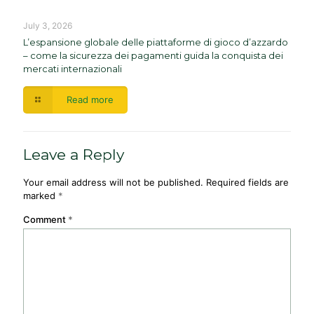
July 3, 2026
L’espansione globale delle piattaforme di gioco d’azzardo
– come la sicurezza dei pagamenti guida la conquista dei
mercati internazionali
Read more
Leave a Reply
Your email address will not be published.
Required fields are
marked
*
Comment
*