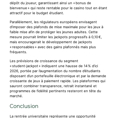
dépôt du joueur, garantissant ainsi un « bonus de
bienvenue » qui reste rentable pour le casino tout en étant
attractif pour le budget étudiant.
Parallèlement, les régulateurs européens envisagent
d’imposer des plafonds de mise maximale pour les jeux à
faible mise afin de protéger les jeunes adultes. Cette
mesure pourrait limiter les jackpots progressifs à 0,10 €,
mais encouragerait le développement de jackpots
« responsables » avec des gains plafonnés mais plus
fréquents.
Les prévisions de croissance du segment
« student‑jackpot » indiquent une hausse de 14 % d’ici
2026, portée par l’augmentation du nombre d’étudiants
disposant d’un portefeuille électronique et par la demande
croissante de jeux à paiement rapide. Les plateformes qui
sauront combiner transparence, retrait instantané et
programmes de fidélité pertinents resteront en tête du
marché.
Conclusion
La rentrée universitaire représente une opportunité