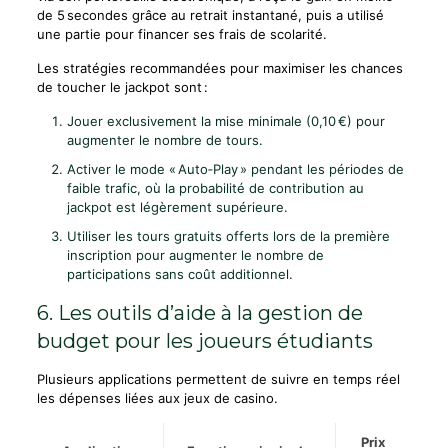
de 5 secondes grâce au retrait instantané, puis a utilisé
une partie pour financer ses frais de scolarité.
Les stratégies recommandées pour maximiser les chances
de toucher le jackpot sont :
Jouer exclusivement la mise minimale (0,10 €) pour
augmenter le nombre de tours.
Activer le mode « Auto‑Play » pendant les périodes de
faible trafic, où la probabilité de contribution au
jackpot est légèrement supérieure.
Utiliser les tours gratuits offerts lors de la première
inscription pour augmenter le nombre de
participations sans coût additionnel.
6. Les outils d’aide à la gestion de
budget pour les joueurs étudiants
Plusieurs applications permettent de suivre en temps réel
les dépenses liées aux jeux de casino.
Prix