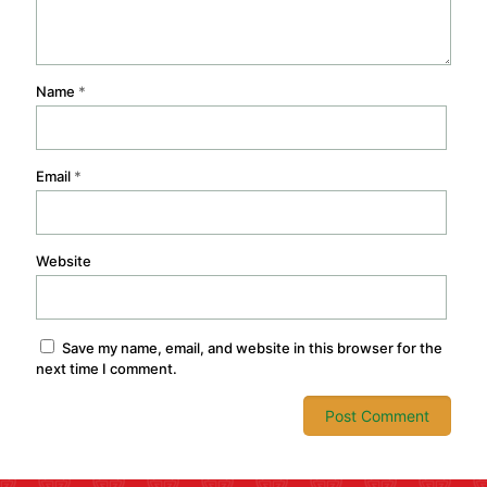
Name
*
Email
*
Website
Save my name, email, and website in this browser for the
next time I comment.