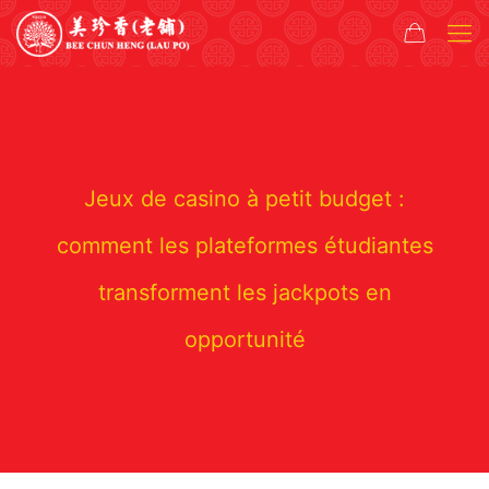
Jeux de casino à petit budget :
comment les plateformes étudiantes
transforment les jackpots en
opportunité