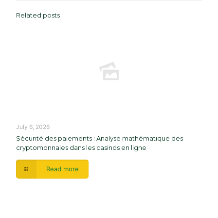
Related posts
July 6, 2026
Sécurité des paiements : Analyse mathématique des
cryptomonnaies dans les casinos en ligne
Read more