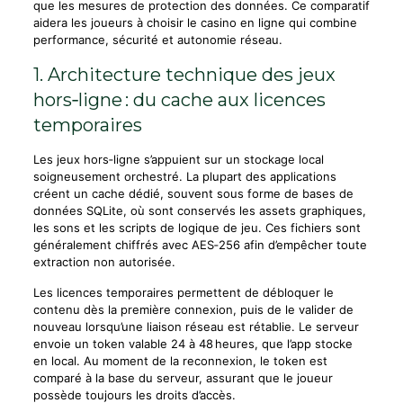
que les mesures de protection des données. Ce comparatif
aidera les joueurs à choisir le casino en ligne qui combine
performance, sécurité et autonomie réseau.
1. Architecture technique des jeux
hors‑ligne : du cache aux licences
temporaires
Les jeux hors‑ligne s’appuient sur un stockage local
soigneusement orchestré. La plupart des applications
créent un cache dédié, souvent sous forme de bases de
données SQLite, où sont conservés les assets graphiques,
les sons et les scripts de logique de jeu. Ces fichiers sont
généralement chiffrés avec AES‑256 afin d’empêcher toute
extraction non autorisée.
Les licences temporaires permettent de débloquer le
contenu dès la première connexion, puis de le valider de
nouveau lorsqu’une liaison réseau est rétablie. Le serveur
envoie un token valable 24 à 48 heures, que l’app stocke
en local. Au moment de la reconnexion, le token est
comparé à la base du serveur, assurant que le joueur
possède toujours les droits d’accès.