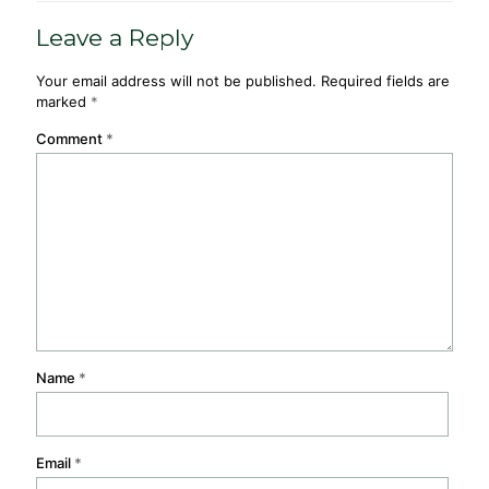
Leave a Reply
Your email address will not be published.
Required fields are
marked
*
Comment
*
Name
*
Email
*