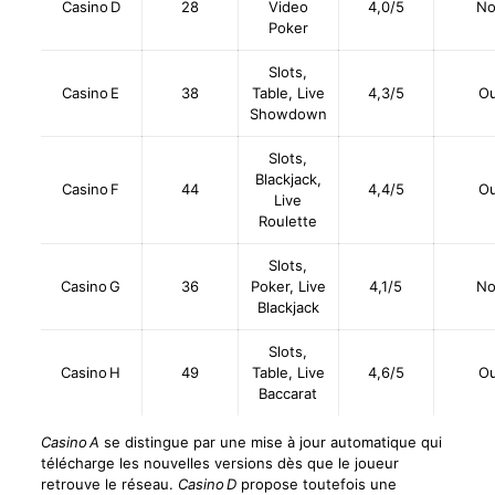
Casino D
28
Video
4,0/5
N
Poker
Slots,
Casino E
38
Table, Live
4,3/5
Ou
Showdown
Slots,
Blackjack,
Casino F
44
4,4/5
Ou
Live
Roulette
Slots,
Casino G
36
Poker, Live
4,1/5
N
Blackjack
Slots,
Casino H
49
Table, Live
4,6/5
Ou
Baccarat
Casino A
se distingue par une mise à jour automatique qui
télécharge les nouvelles versions dès que le joueur
retrouve le réseau.
Casino D
propose toutefois une