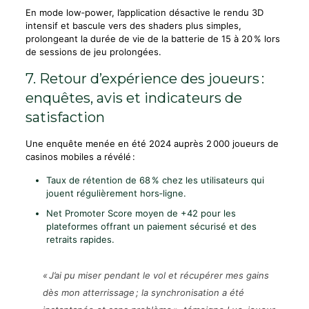
En mode low‑power, l’application désactive le rendu 3D
intensif et bascule vers des shaders plus simples,
prolongeant la durée de vie de la batterie de 15 à 20 % lors
de sessions de jeu prolongées.
7. Retour d’expérience des joueurs :
enquêtes, avis et indicateurs de
satisfaction
Une enquête menée en été 2024 auprès 2 000 joueurs de
casinos mobiles a révélé :
Taux de rétention de 68 % chez les utilisateurs qui
jouent régulièrement hors‑ligne.
Net Promoter Score moyen de +42 pour les
plateformes offrant un paiement sécurisé et des
retraits rapides.
« J’ai pu miser pendant le vol et récupérer mes gains
dès mon atterrissage ; la synchronisation a été