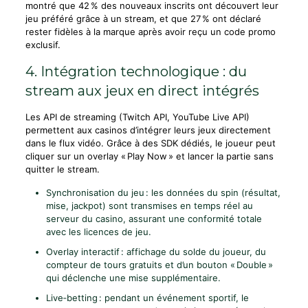
montré que 42 % des nouveaux inscrits ont découvert leur
jeu préféré grâce à un stream, et que 27 % ont déclaré
rester fidèles à la marque après avoir reçu un code promo
exclusif.
4. Intégration technologique : du
stream aux jeux en direct intégrés
Les API de streaming (Twitch API, YouTube Live API)
permettent aux casinos d’intégrer leurs jeux directement
dans le flux vidéo. Grâce à des SDK dédiés, le joueur peut
cliquer sur un overlay « Play Now » et lancer la partie sans
quitter le stream.
Synchronisation du jeu : les données du spin (résultat,
mise, jackpot) sont transmises en temps réel au
serveur du casino, assurant une conformité totale
avec les licences de jeu.
Overlay interactif : affichage du solde du joueur, du
compteur de tours gratuits et d’un bouton « Double »
qui déclenche une mise supplémentaire.
Live‑betting : pendant un événement sportif, le