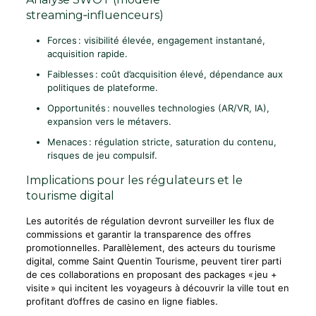
streaming‑influenceurs)
Forces : visibilité élevée, engagement instantané,
acquisition rapide.
Faiblesses : coût d’acquisition élevé, dépendance aux
politiques de plateforme.
Opportunités : nouvelles technologies (AR/VR, IA),
expansion vers le métavers.
Menaces : régulation stricte, saturation du contenu,
risques de jeu compulsif.
Implications pour les régulateurs et le
tourisme digital
Les autorités de régulation devront surveiller les flux de
commissions et garantir la transparence des offres
promotionnelles. Parallèlement, des acteurs du tourisme
digital, comme Saint Quentin Tourisme, peuvent tirer parti
de ces collaborations en proposant des packages « jeu +
visite » qui incitent les voyageurs à découvrir la ville tout en
profitant d’offres de casino en ligne fiables.