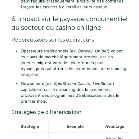
peut réduire drastiquement la visibilité des contenus,
forçant les casinos à diversifier leurs canaux.
6. Impact sur le paysage concurrentiel
du secteur du casino en ligne
Répercussions sur les opérateurs
Opérateurs traditionnels (ex.
Betway
,
Unibet
) voient
leur part de marché légèrement érodée, car les
joueurs migrent vers des plateformes plus
dynamiques qui offrent des expériences de streaming
intégrées.
Newcomers (ex.
SpinStream Casino
,
LiveSlot.io
)
capitalisent sur le streaming dès le lancement,
proposant des programmes d’ambassadeurs dès le
premier mois.
Stratégies de différenciation
Stratégie
Exemple
Avantage
Attire les