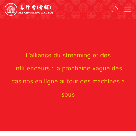
L’alliance du streaming et des
influenceurs : la prochaine vague des
casinos en ligne autour des machines à
sous