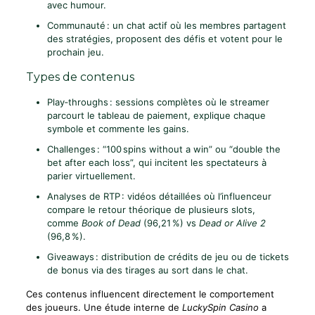
avec humour.
Communauté : un chat actif où les membres partagent
des stratégies, proposent des défis et votent pour le
prochain jeu.
Types de contenus
Play‑throughs : sessions complètes où le streamer
parcourt le tableau de paiement, explique chaque
symbole et commente les gains.
Challenges : “100 spins without a win” ou “double the
bet after each loss”, qui incitent les spectateurs à
parier virtuellement.
Analyses de RTP : vidéos détaillées où l’influenceur
compare le retour théorique de plusieurs slots,
comme
Book of Dead
(96,21 %) vs
Dead or Alive 2
(96,8 %).
Giveaways : distribution de crédits de jeu ou de tickets
de bonus via des tirages au sort dans le chat.
Ces contenus influencent directement le comportement
des joueurs. Une étude interne de
LuckySpin Casino
a