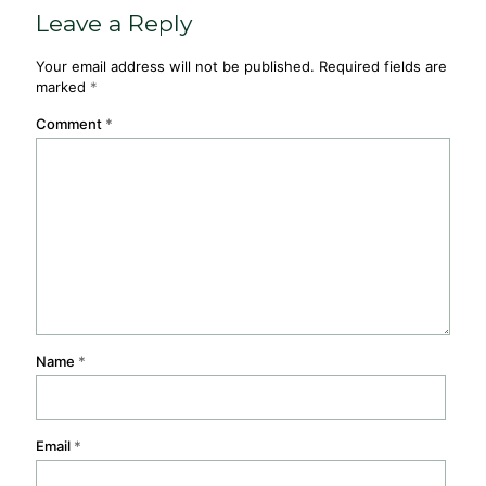
Leave a Reply
Your email address will not be published.
Required fields are
marked
*
Comment
*
Name
*
Email
*