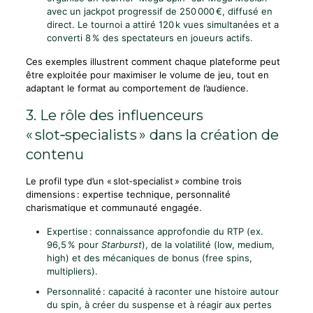
avec un jackpot progressif de 250 000 €, diffusé en
direct. Le tournoi a attiré 120 k vues simultanées et a
converti 8 % des spectateurs en joueurs actifs.
Ces exemples illustrent comment chaque plateforme peut
être exploitée pour maximiser le volume de jeu, tout en
adaptant le format au comportement de l’audience.
3. Le rôle des influenceurs
« slot‑specialists » dans la création de
contenu
Le profil type d’un « slot‑specialist » combine trois
dimensions : expertise technique, personnalité
charismatique et communauté engagée.
Expertise : connaissance approfondie du RTP (ex.
96,5 % pour
Starburst
), de la volatilité (low, medium,
high) et des mécaniques de bonus (free spins,
multipliers).
Personnalité : capacité à raconter une histoire autour
du spin, à créer du suspense et à réagir aux pertes