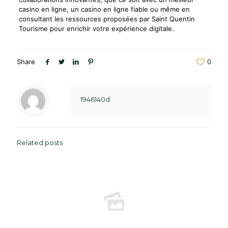
casino en ligne, un casino en ligne fiable ou même en
consultant les ressources proposées par Saint Quentin
Tourisme pour enrichir votre expérience digitale.
Share
0
1946140d
Related posts