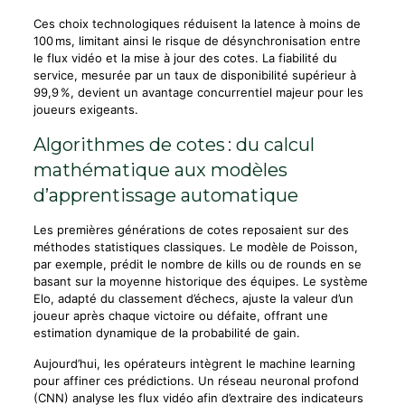
Ces choix technologiques réduisent la latence à moins de
100 ms, limitant ainsi le risque de désynchronisation entre
le flux vidéo et la mise à jour des cotes. La fiabilité du
service, mesurée par un taux de disponibilité supérieur à
99,9 %, devient un avantage concurrentiel majeur pour les
joueurs exigeants.
Algorithmes de cotes : du calcul
mathématique aux modèles
d’apprentissage automatique
Les premières générations de cotes reposaient sur des
méthodes statistiques classiques. Le modèle de Poisson,
par exemple, prédit le nombre de kills ou de rounds en se
basant sur la moyenne historique des équipes. Le système
Elo, adapté du classement d’échecs, ajuste la valeur d’un
joueur après chaque victoire ou défaite, offrant une
estimation dynamique de la probabilité de gain.
Aujourd’hui, les opérateurs intègrent le machine learning
pour affiner ces prédictions. Un réseau neuronal profond
(CNN) analyse les flux vidéo afin d’extraire des indicateurs