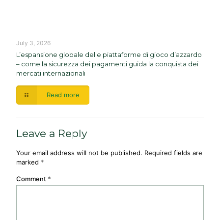
July 3, 2026
L’espansione globale delle piattaforme di gioco d’azzardo
– come la sicurezza dei pagamenti guida la conquista dei
mercati internazionali
Read more
Leave a Reply
Your email address will not be published.
Required fields are
marked
*
Comment
*