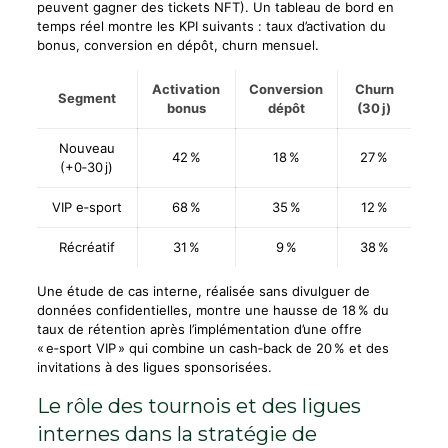
peuvent gagner des tickets NFT). Un tableau de bord en
temps réel montre les KPI suivants : taux d’activation du
bonus, conversion en dépôt, churn mensuel.
Activation
Conversion
Churn
Segment
bonus
dépôt
(30 j)
Nouveau
42 %
18 %
27 %
(+0‑30 j)
VIP e‑sport
68 %
35 %
12 %
Récréatif
31 %
9 %
38 %
Une étude de cas interne, réalisée sans divulguer de
données confidentielles, montre une hausse de 18 % du
taux de rétention après l’implémentation d’une offre
« e‑sport VIP » qui combine un cash‑back de 20 % et des
invitations à des ligues sponsorisées.
Le rôle des tournois et des ligues
internes dans la stratégie de