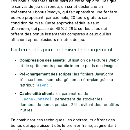
Les bonus instantés tirent parti de cette rapidité. Dès que
le canvas du jeu est rendu, un script déclenche un
événement « bonusReady », qui fait apparaître une fenêtre
pop‑up proposant, par exemple, 20 tours gratuits sans
condition de mise. Cette approche réduit le taux
d’abandon, qui passe de 45 % à 28 % sur les sites qui
offrent des bonus instantanés comparés à ceux qui les
affichent après plusieurs minutes de jeu.
Facteurs clés pour optimiser le chargement
Compression des assets
: utilisation de textures WebP
et de spritesheets pour diminuer le poids des images.
Pré‑chargement des scripts
: les fichiers JavaScript
liés aux bonus sont chargés en arrière‑plan grâce à
l’attribut
.
async
Cache côté client
: les paramètres de
permettent de stocker les
Cache‑Control
données de bonus pendant 24 h, évitant des requêtes
inutiles.
En combinant ces techniques, les opérateurs offrent des
bonus qui apparaissent dès le premier frame, augmentant