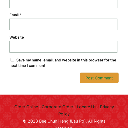
Email
*
Website
Save my name, email, and website in this browser for the
next time I comment.
Order Online
|
Corporate Order
|
Locate Us
|
Privacy
Policy
© 2023 Bee Chun Heng (Lau Po). All Rights