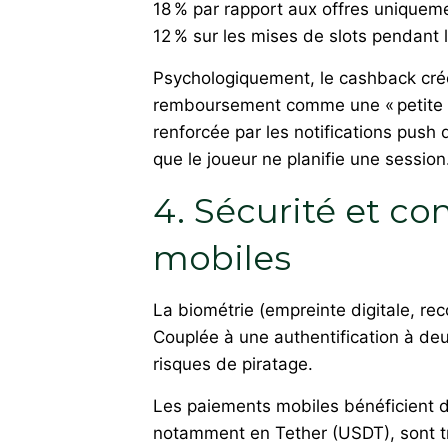
18 % par rapport aux offres uniquem
12 % sur les mises de slots pendant
Psychologiquement, le cashback crée
remboursement comme une « petite vi
renforcée par les notifications push
que le joueur ne planifie une session
4. Sécurité et co
mobiles
La biométrie (empreinte digitale, re
Couplée à une authentification à deux
risques de piratage.
Les paiements mobiles bénéficient d’
notamment en Tether (USDT), sont tra