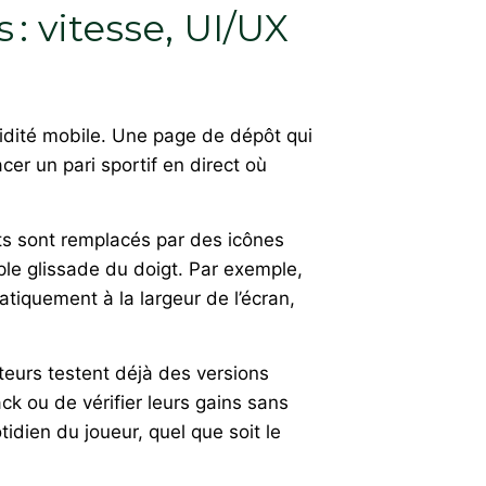
: vitesse, UI/UX
idité mobile. Une page de dépôt qui
cer un pari sportif en direct où
ts sont remplacés par des icônes
mple glissade du doigt. Par exemple,
tiquement à la largeur de l’écran,
ateurs testent déjà des versions
k ou de vérifier leurs gains sans
idien du joueur, quel que soit le