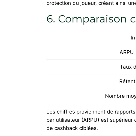
protection du joueur, créant ainsi un
6. Comparaison c
In
ARPU (
Taux d
Rétent
Nombre moy
Les chiffres proviennent de rapports 
par utilisateur (ARPU) est supérieur
de cashback ciblées.