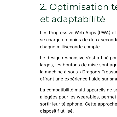
2. Optimisation t
et adaptabilité
Les Progressive Web Apps (PWA) et l
se charge en moins de deux secondes r
chaque milliseconde compte.
Le design responsive s’est affiné p
larges, les boutons de mise sont agra
la machine à sous « Dragon’s Treasur
offrant une expérience fluide sur s
La compatibilité multi‑appareils ne s
allégées pour les wearables, permett
sortir leur téléphone. Cette approch
dispositif utilisé.