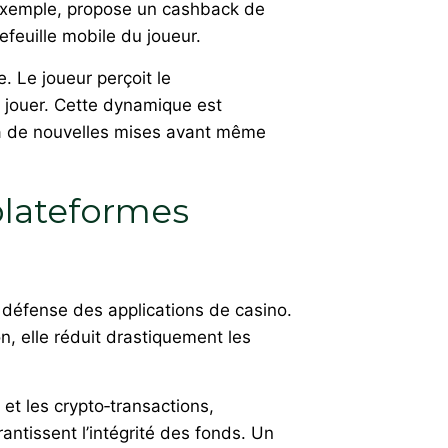
r exemple, propose un cashback de
feuille mobile du joueur.
 Le joueur perçoit le
 jouer. Cette dynamique est
t à de nouvelles mises avant même
 plateformes
e défense des applications de casino.
n, elle réduit drastiquement les
et les crypto‑transactions,
ntissent l’intégrité des fonds. Un