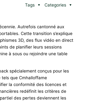
Tags
Categories
écennie. Autrefois cantonné aux
ortables. Cette transition s’explique
phismes 3D, des flux vidéo en direct
nts de planifier leurs sessions
chine à sous ou rejoindre une table
ack spécialement conçus pour les
nce tels que Cmhalloffame
ier la conformité des licences et
ancières redéfinit les critères de
t partiel des pertes deviennent les