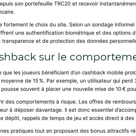
epuis son portefeuille TRC20 et recevoir instantanémen
caire.
ce fortement le choix du site. Selon un sondage informel
 offrent une authentification biométrique et des options d
 transparence et de protection des données personnell
ashback sur le comportem
e que les joueurs bénéficiant d’un cashback mobile pr
moyenne de 15 %. Par exemple, un utilisateur qui perd 3
 pousse souvent à placer une nouvelle mise de 10 € pour
urrir des comportements à risque. Les offres de rembo
 joueur à déposer davantage. Il est donc essentiel d’ac
 de dépôt, rappels de temps de jeu et accès direct à des
es pratiques tout en proposant des bonus attractifs réus