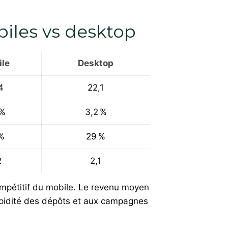
biles vs desktop
le
Desktop
4
22,1
 %
3,2 %
%
29 %
2
2,1
compétitif du mobile. Le revenu moyen
rapidité des dépôts et aux campagnes