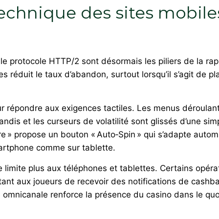
echnique des sites mobiles 
e protocole HTTP/2 sont désormais les piliers de la rap
éduit le taux d’abandon, surtout lorsqu’il s’agit de pla
our répondre aux exigences tactiles. Les menus déroulan
ndis et les curseurs de volatilité sont glissés d’une si
e » propose un bouton « Auto‑Spin » qui s’adapte automa
martphone comme sur tablette.
e limite plus aux téléphones et tablettes. Certains opér
ant aux joueurs de recevoir des notifications de cashbac
e omnicanale renforce la présence du casino dans le quot