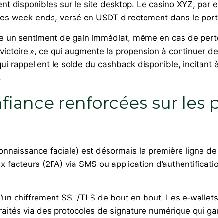
ent disponibles sur le site desktop. Le casino XYZ, pa
 les week‑ends, versé en USDT directement dans le porte
 un sentiment de gain immédiat, même en cas de perte.
ctoire », ce qui augmente la propension à continuer de
 qui rappellent le solde du cashback disponible, incitan
.
nfiance renforcées sur les
connaissance faciale) est désormais la première ligne d
 facteurs (2FA) via SMS ou application d’authentificatio
un chiffrement SSL/TLS de bout en bout. Les e‑wallets 
ités via des protocoles de signature numérique qui gara