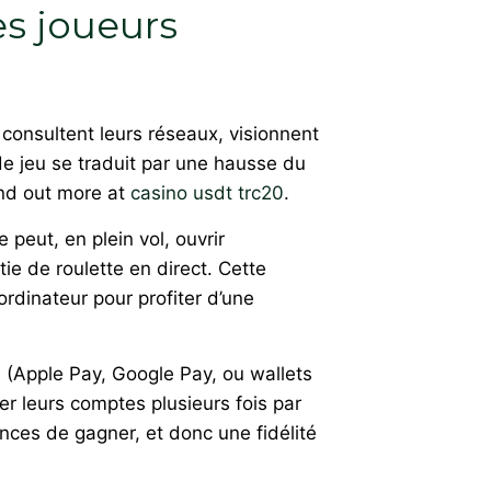
es joueurs
consultent leurs réseaux, visionnent
e jeu se traduit par une hausse du
ind out more at
casino usdt trc20
.
 peut, en plein vol, ouvrir
ie de roulette en direct. Cette
ordinateur pour profiter d’une
s (Apple Pay, Google Pay, ou wallets
r leurs comptes plusieurs fois par
nces de gagner, et donc une fidélité