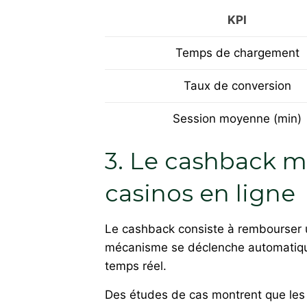
KPI
Temps de chargement
Taux de conversion
Session moyenne (min)
3. Le cashback mo
casinos en ligne
Le cashback consiste à rembourser u
mécanisme se déclenche automatiquem
temps réel.
Des études de cas montrent que les 