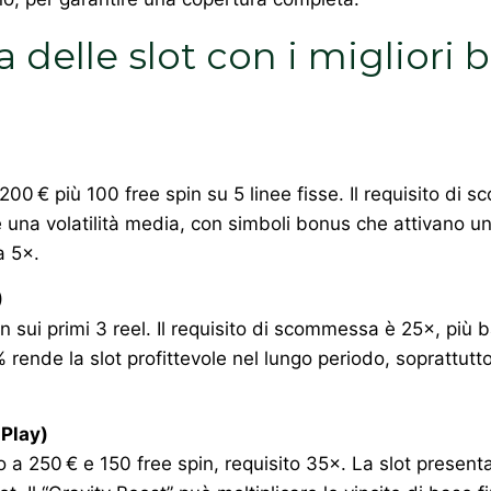
a delle slot con i migliori 
200 € più 100 free spin su 5 linee fisse. Il requisito d
 e una volatilità media, con simboli bonus che attivano un
a 5×.
)
n sui primi 3 reel. Il requisito di scommessa è 25×, più 
 % rende la slot profittevole nel lungo periodo, soprattutt
 Play)
 a 250 € e 150 free spin, requisito 35×. La slot presenta 