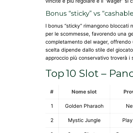
vincite è più regolare e il “wager” s
Bonus “sticky” vs “cashable
I bonus “sticky” rimangono bloccati n
per le scommesse, favorendo una gest
completamento del wager, offrendo 
scelta dipende dallo stile del giocat
approccio più conservativo troverà i s
Top 10 Slot – Pan
#
Nome slot
Pro
1
Golden Pharaoh
Ne
2
Mystic Jungle
Play