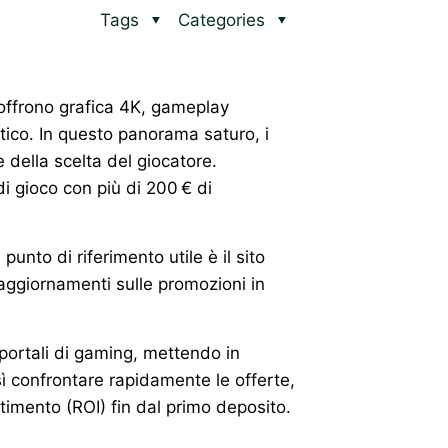
Tags
Categories
 offrono grafica 4K, gameplay
tico. In questo panorama saturo, i
 della scelta del giocatore.
i gioco con più di 200 € di
nto di riferimento utile è il sito
 aggiornamenti sulle promozioni in
i portali di gaming, mettendo in
osì confrontare rapidamente le offerte,
stimento (ROI) fin dal primo deposito.