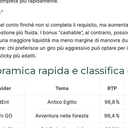
i completa più rapidamente.
”
el conto finché non si completa il requisito, ma aumentan
ione più fluida. I bonus “cashable”, al contrario, posso
una maggiore liquidità ma meno margine di manovra du
ore: chi preferisce un giro più aggressivo può optare per
ticky più adatti.
oramica rapida e classifica
vider
Tema
RTP
tEnt
Antico Egitto
96,8 %
’n GO
Avventura nella foresta
96,4 %