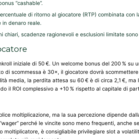
bonus “cashable”.
ercentuale di ritorno al giocatore (RTP) combinata con la v
e in denaro reale.
i chiari, scadenze ragionevoli e esclusioni limitate sono 
ocatore
oll iniziale di 50 €. Un welcome bonus del 200 % su un
sito di scommessa è 30×, il giocatore dovrà scommettere
ità media, la perdita attesa su 60 € è di circa 2,1 €, ma
ando il ROI complessivo a +10 % rispetto al capitale di par
ice moltiplicazione, ma la sua percezione dipende dalla vo
 il “wager” perché le vincite sono meno frequenti, anche s
moltiplicatore, è consigliabile privilegiare slot a volatil