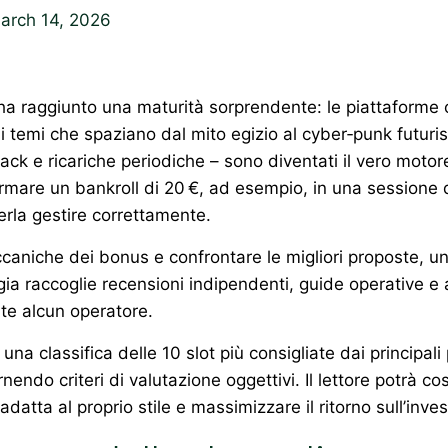
arch 14, 2026
4 ha raggiunto una maturità sorprendente: le piattaforme
 temi che spaziano dal mito egizio al cyber‑punk futuris
k e ricariche periodiche – sono diventati il vero motore
rmare un bankroll di 20 €, ad esempio, in una sessione d
erla gestire correttamente.
aniche dei bonus e confrontare le migliori proposte, un pu
ia raccoglie recensioni indipendenti, guide operative e
te alcun operatore.
e una classifica delle 10 slot più consigliate dai principal
rnendo criteri di valutazione oggettivi. Il lettore potrà c
adatta al proprio stile e massimizzare il ritorno sull’inve