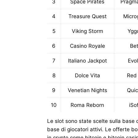
3
Space Pirates
Pragma
4
Treasure Quest
Micro
5
Viking Storm
Yggd
6
Casino Royale
Bet
7
Italiano Jackpot
Evol
8
Dolce Vita
Red 
9
Venetian Nights
Quic
10
Roma Reborn
iSo
Le slot sono state scelte sulla base d
base di giocatori attivi. Le offerte b
in crypto come bitcoin e bitcoin cas